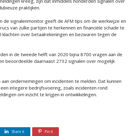
meldingen kreeg, zijn dat inmiddels honderden signalen over
dubieuze praktijken.
In de signalenmonitor geeft de AFM tips om de werkwijze en
trucs van zulke partijen te herkennen en financiële schade te
 klachten over betaalrekeningen en bezwaren tegen de
den in de tweede helft van 2020 bijna 8700 vragen aan de
ng en beoordeelde daarnaast 2732 signalen over mogelijk
p aan ondernemingen om incidenten te melden. Dat kunnen
 een integere bedrijfsvoering, zoals incidenten rond
dingen om inzicht te krijgen in ontwikkelingen.
Share it
Pin it