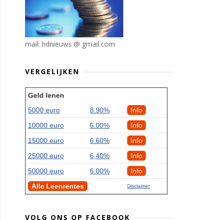
mail: hdnieuws @ gmail.com
VERGELIJKEN
Geld lenen
5000 euro
8.90%
Info
10000 euro
6.00%
Info
15000 euro
6.60%
Info
25000 euro
6,40%
Info
50000 euro
6.00%
Info
Alle Leenrentes
Disclaimer
VOLG ONS OP FACEBOOK