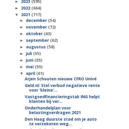
2023
(595)
►
2022
(664)
►
2021
(717)
▼
december
(54)
►
november
(72)
►
oktober
(63)
►
september
(62)
►
augustus
(58)
►
juli
(55)
►
juni
(55)
►
mei
(55)
►
april
(61)
▼
Arjen Schouten nieuwe CFRO Univé
Geld.nl: Stel verbod negatieve rente
voor ‘kleine’...
Vastgoedfinancieringstak ING helpt
klanten bij ver...
Onderhandelplan voor
belastingverdragen 2021
Den Haag duurste stad om je auto
te verzekeren weg...