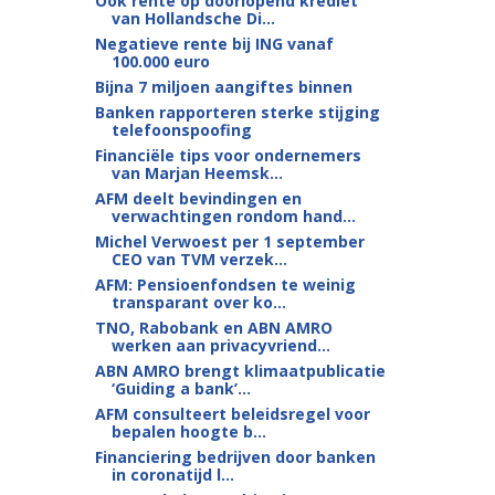
Ook rente op doorlopend krediet
van Hollandsche Di...
Negatieve rente bij ING vanaf
100.000 euro
Bijna 7 miljoen aangiftes binnen
Banken rapporteren sterke stijging
telefoonspoofing
Financiële tips voor ondernemers
van Marjan Heemsk...
AFM deelt bevindingen en
verwachtingen rondom hand...
Michel Verwoest per 1 september
CEO van TVM verzek...
AFM: Pensioenfondsen te weinig
transparant over ko...
TNO, Rabobank en ABN AMRO
werken aan privacyvriend...
ABN AMRO brengt klimaatpublicatie
‘Guiding a bank’...
AFM consulteert beleidsregel voor
bepalen hoogte b...
Financiering bedrijven door banken
in coronatijd l...