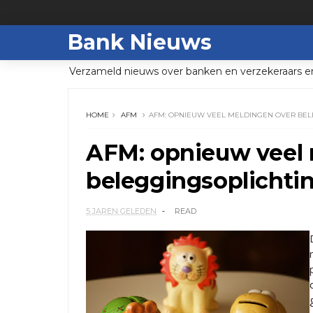
Bank Nieuws
Verzameld nieuws over banken en verzekeraars e
HOME
AFM
AFM: OPNIEUW VEEL MELDINGEN OVER BEL
AFM: opnieuw veel 
beleggingsoplichti
5 JAREN GELEDEN
READ