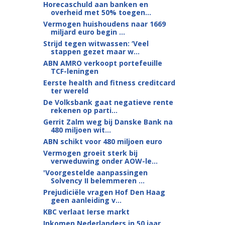
Horecaschuld aan banken en
overheid met 50% toegen...
Vermogen huishoudens naar 1669
miljard euro begin ...
Strijd tegen witwassen: ‘Veel
stappen gezet maar w...
ABN AMRO verkoopt portefeuille
TCF-leningen
Eerste health and fitness creditcard
ter wereld
De Volksbank gaat negatieve rente
rekenen op parti...
Gerrit Zalm weg bij Danske Bank na
480 miljoen wit...
ABN schikt voor 480 miljoen euro
Vermogen groeit sterk bij
verweduwing onder AOW-le...
'Voorgestelde aanpassingen
Solvency II belemmeren ...
Prejudiciële vragen Hof Den Haag
geen aanleiding v...
KBC verlaat Ierse markt
Inkomen Nederlanders in 50 jaar