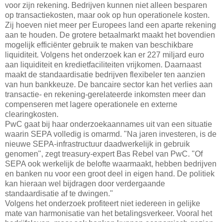
voor zijn rekening. Bedrijven kunnen niet alleen besparen
op transactiekosten, maar ook op hun operationele kosten.
Zij hoeven niet meer per Europees land een aparte rekening
aan te houden. De grotere betaalmarkt maakt het bovendien
mogelijk efficiënter gebruik te maken van beschikbare
liquiditeit. Volgens het onderzoek kan er 227 miljard euro
aan liquiditeit en kredietfaciliteiten vrijkomen. Daarnaast
maakt de standaardisatie bedrijven flexibeler ten aanzien
van hun bankkeuze. De bancaire sector kan het verlies aan
transactie- en rekening-gerelateerde inkomsten meer dan
compenseren met lagere operationele en externe
clearingkosten.
PwC gaat bij haar onderzoekaannames uit van een situatie
waarin SEPA volledig is omarmd. "Na jaren investeren, is de
nieuwe SEPA-infrastructuur daadwerkelijk in gebruik
genomen", zegt treasury-expert Bas Rebel van PwC. "Of
SEPA ook werkelijk de belofte waarmaakt, hebben bedrijven
en banken nu voor een groot deel in eigen hand. De politiek
kan hieraan wel bijdragen door verdergaande
standaardisatie af te dwingen."
Volgens het onderzoek profiteert niet iedereen in gelijke
mate van harmonisatie van het betalingsverkeer. Vooral het