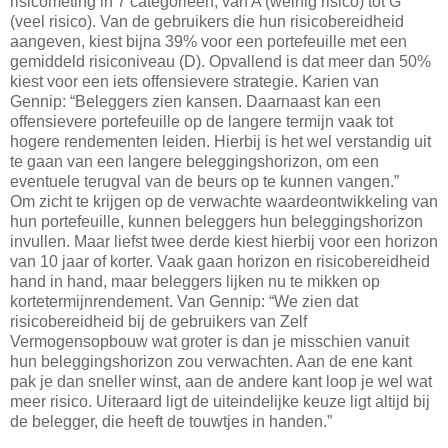
risicometing in 7 categorieën, van A (weinig risico) tot G
(veel risico). Van de gebruikers die hun risicobereidheid
aangeven, kiest bijna 39% voor een portefeuille met een
gemiddeld risiconiveau (D). Opvallend is dat meer dan 50%
kiest voor een iets offensievere strategie. Karien van
Gennip: “Beleggers zien kansen. Daarnaast kan een
offensievere portefeuille op de langere termijn vaak tot
hogere rendementen leiden. Hierbij is het wel verstandig uit
te gaan van een langere beleggingshorizon, om een
eventuele terugval van de beurs op te kunnen vangen.”
Om zicht te krijgen op de verwachte waardeontwikkeling van
hun portefeuille, kunnen beleggers hun beleggingshorizon
invullen. Maar liefst twee derde kiest hierbij voor een horizon
van 10 jaar of korter. Vaak gaan horizon en risicobereidheid
hand in hand, maar beleggers lijken nu te mikken op
kortetermijnrendement. Van Gennip: “We zien dat
risicobereidheid bij de gebruikers van Zelf
Vermogensopbouw wat groter is dan je misschien vanuit
hun beleggingshorizon zou verwachten. Aan de ene kant
pak je dan sneller winst, aan de andere kant loop je wel wat
meer risico. Uiteraard ligt de uiteindelijke keuze ligt altijd bij
de belegger, die heeft de touwtjes in handen.”