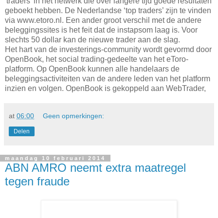
'traders' in het netwerk die over langere tijd goede resultaten
geboekt hebben. De Nederlandse ‘top traders’ zijn te vinden
via www.etoro.nl. Een ander groot verschil met de andere
beleggingssites is het feit dat de instapsom laag is. Voor
slechts 50 dollar kan de nieuwe trader aan de slag.
Het hart van de investerings-community wordt gevormd door
OpenBook, het social trading-gedeelte van het eToro-
platform. Op OpenBook kunnen alle handelaars de
beleggingsactiviteiten van de andere leden van het platform
inzien en volgen. OpenBook is gekoppeld aan WebTrader,
at
06:00
Geen opmerkingen:
Delen
maandag 10 februari 2014
ABN AMRO neemt extra maatregel
tegen fraude