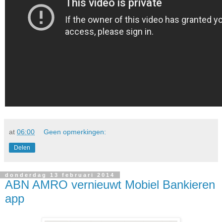
at
06:00
Geen opmerkingen:
Delen
donderdag 13 februari 2014
ABN AMRO vernieuwt Mobiel Bankieren
app