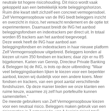
neutrale tot hogere risicohouding. Dit risico wordt vaak
gekoppeld aan een betrekkelijk korte beleggingshorizon.
Ruim drie kwart stelt zichzelf een concreet vermogensdoel.
Zelf Vermogensopbouw van de ING biedt beleggers inzicht
en overzicht in risico, het verwacht rendement en de optie tot
experimenteren. Daarnaast breidt de ING het aanbod
beleggingsfondsen en indextrackers per direct uit. In totaal
worden 85 trackers aan het aanbod toegevoegd.
Deze week heeft de ING haar aanbod aan
beleggingsfondsen en indextrackers in haar nieuwe platform
Zelf Vermogensopbouw uitgebreid. Beleggers konden al
kiezen uit ruim 350 fondsen en trackers; daar zijn er nu 85
bijgekomen. Karien van Gennip, Directeur Private Banking
& Beleggen bij de ING, is trots op deze uitbreiding: “Waar
veel beleggingsbanken lijken te kiezen voor een beperkter
aanbod, kiezen wij duidelijk voor een andere koers. Meer
fondsen en trackers, van een groot aantal verschillende
fondshuizen. Op deze manier bieden we onze klanten een
ruime keuze, waarmee zij zelf hun portefeuille kunnen
samenstellen.”
De meeste gebruikers van Zelf Vermogensopbouw kiezen
voor een neutraal risico. Beleggers maken gebruik van een