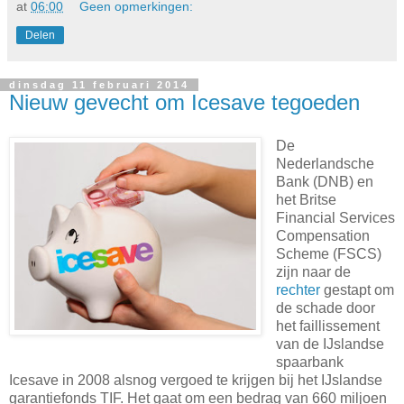
at
06:00
Geen opmerkingen:
Delen
dinsdag 11 februari 2014
Nieuw gevecht om Icesave tegoeden
De
Nederlandsche
Bank (DNB) en
het Britse
Financial Services
Compensation
Scheme (FSCS)
zijn naar de
rechter
gestapt om
de schade door
het faillissement
van de IJslandse
spaarbank
Icesave in 2008 alsnog vergoed te krijgen bij het IJslandse
garantiefonds TIF. Het gaat om een bedrag van 660 miljoen