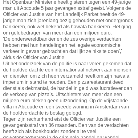
Het Openbaar Ministerie heeft gisteren tegen een 49-jarige
man uit Abcoude 5 jaar gevangenisstraf geëist. Volgens de
Officier van Justitie van het Landelijk Parket heeft de 49-
jarige man zich jarenlang bezig gehouden met ondergronds
bankieren, ook wel bekend als hawala bankieren. Het ging
om geldbedragen van meer dan een miljoen euro.
'De onderwereldbankier en de zes overige verdachten
hebben met hun handelingen het legale economische
verkeer in gevaar gebracht en dat lijkt ze niks te doen','
aldus de Officier van Justitie.
Uit het onderzoek van de politie is naar voren gekomen dat
de hoofdverdachte een internationaal netwerk aan mensen
en diensten om zich heen verzameld heeft om zijn hawala
imperium in stand te houden. Een pizzarestaurant deed
dienst als dekmantal, de handel in geld was lucratiever dan
de verkoop van pizza's. Uitschieters van meer dan een
miljoen euro bleken geen uitzondering. Op de vrijstaande
villa in Abcoude en een tweede woning in Amsterdam van
de hoofdverdachte is beslag gelegd.
Tegen zijn rechterhand eist de Officier van Justitie een
gevangenisstraf van 36 maanden. Een van de verdachten
heeft zich als boekhouder zonder al te veel
gewetensbezwaren in de criminele handel en wandel