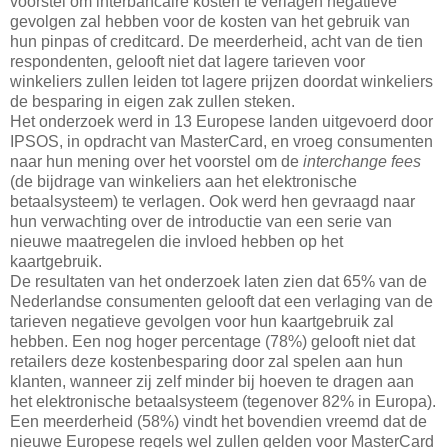
voorstel om interbancaire kosten te verlagen negatieve
gevolgen zal hebben voor de kosten van het gebruik van
hun pinpas of creditcard. De meerderheid, acht van de tien
respondenten, gelooft niet dat lagere tarieven voor
winkeliers zullen leiden tot lagere prijzen doordat winkeliers
de besparing in eigen zak zullen steken.
Het onderzoek werd in 13 Europese landen uitgevoerd door
IPSOS, in opdracht van MasterCard, en vroeg consumenten
naar hun mening over het voorstel om de
interchange fees
(de bijdrage van winkeliers aan het elektronische
betaalsysteem) te verlagen. Ook werd hen gevraagd naar
hun verwachting over de introductie van een serie van
nieuwe maatregelen die invloed hebben op het
kaartgebruik.
De resultaten van het onderzoek laten zien dat 65% van de
Nederlandse consumenten gelooft dat een verlaging van de
tarieven negatieve gevolgen voor hun kaartgebruik zal
hebben. Een nog hoger percentage (78%) gelooft niet dat
retailers deze kostenbesparing door zal spelen aan hun
klanten, wanneer zij zelf minder bij hoeven te dragen aan
het elektronische betaalsysteem (tegenover 82% in Europa).
Een meerderheid (58%) vindt het bovendien vreemd dat de
nieuwe Europese regels wel zullen gelden voor MasterCard