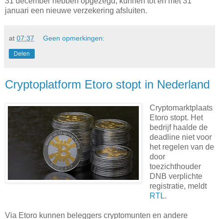
31 december hebben opgezegd, kunnen tot en met 31
januari een nieuwe verzekering afsluiten.
at
07:37
Geen opmerkingen:
Delen
Cryptoplatform Etoro stopt in Nederland
Cryptomarktplaats
Etoro stopt. Het
bedrijf haalde de
deadline niet voor
het regelen van de
door
toezichthouder
DNB verplichte
registratie, meldt
RTL
.
Via Etoro kunnen beleggers cryptomunten en andere