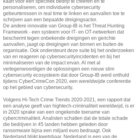
kaart voor een specifiek bedrijf te creëren en te
personaliseren, om individuele cybersecurity
gebeurtenissen in real time te linken en aanvallen toe te
schrijven aan een bepaalde dreigingsactor.
De andere innovatie van Group-IB is het Threat Hunting
Framework - een systeem voor IT- en OT-netwerken dat
beschermt tegen onbekende dreigingen en gerichte
aanvallen, jaagt op dreigingen van binnen en buiten de
organisatie. Ook ondersteunt deze suite bij het onderzoeken
van en reageren op cybersecurityincidenten en bij het
minimaliseren van de impact ervan. Al met al
vertegenwoordigen de oplossingen een nieuw slim
cybersecurity ecosysteem dat door Group-IB werd onthuld
tijdens CyberCrimeCon 2020, een wereldwijde conferentie
op het gebied van cybersecurity.
Volgens Hi-Tech Crime Trends 2020-2021, een rapport dat
een analyse geeft van hightech-criminaliteit wereldwijd, is er
in 2020 sprake van een ongekende toename van
cybercriminaliteit. Analisten schatten dat de totale schade
die bedrijven in 45 landen hebben geleden door
ransomware bijna een miljard euro bedraagt. Ook
Nederland blijkt kwetsbaar. Nederland is een van de