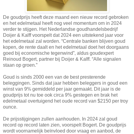
De goudprijs heeft deze maand een nieuw record gebroken
en het edelmetaal heeft nog veel momentum om in 2024
verder te stijgen. Het Nederlandse goudhandelsbedrijf
Doijer & Kalff voorspelt dat 2024 een uitstekend jaar voor
het edelmetaal zal worden. “Centrale banken blijven goud
kopen, de rente daalt en het edelmetaal doet het doorgaans
goed bij economische tegenwind”, aldus goudexpert
Reinoud Bogert, partner bij Doijer & Kalff. “Alle signalen
staan op groen.”
Goud is sinds 2000 een van de best presterende
beleggingen. Sinds dat jaar hebben beleggers in goud een
winst van 9% gemiddeld per jaar gemaakt. Dit jaar is de
goudprijs tot nu toe ook circa 9% gestegen en brak het
edelmetaal overtuigend het oude record van $2150 per troy
ounce.
De prijsstijgingen zullen aanhouden. In 2024 zal goud
record op record laten zien, voorspelt Bogert. De goudprijs
wordt voornamelijk beïnvloed door vraag en aanbod, de