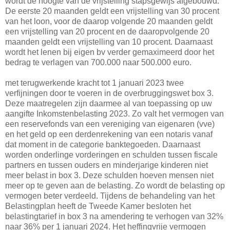
wordt de hoogte van de vrijstelling stapsgewijs afgebouwd.
De eerste 20 maanden geldt een vrijstelling van 30 procent
van het loon, voor de daarop volgende 20 maanden geldt
een vrijstelling van 20 procent en de daaropvolgende 20
maanden geldt een vrijstelling van 10 procent. Daarnaast
wordt het lenen bij eigen bv verder gemaximeerd door het
bedrag te verlagen van 700.000 naar 500.000 euro.
met terugwerkende kracht tot 1 januari 2023 twee
verfijningen door te voeren in de overbruggingswet box 3.
Deze maatregelen zijn daarmee al van toepassing op uw
aangifte Inkomstenbelasting 2023. Zo valt het vermogen van
een reservefonds van een vereniging van eigenaren (vve)
en het geld op een derdenrekening van een notaris vanaf
dat moment in de categorie banktegoeden. Daarnaast
worden onderlinge vorderingen en schulden tussen fiscale
partners en tussen ouders en minderjarige kinderen niet
meer belast in box 3. Deze schulden hoeven mensen niet
meer op te geven aan de belasting. Zo wordt de belasting op
vermogen beter verdeeld. Tijdens de behandeling van het
Belastingplan heeft de Tweede Kamer besloten het
belastingtarief in box 3 na amendering te verhogen van 32%
naar 36% per 1 januari 2024. Het heffingvrije vermogen