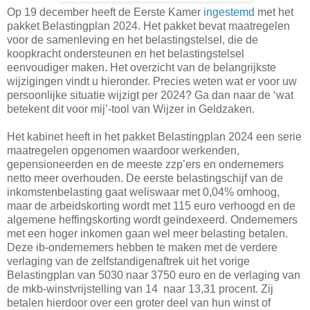
Op 19 december heeft de Eerste Kamer
ingestemd
met het
pakket Belastingplan 2024. Het pakket bevat maatregelen
voor de samenleving en het belastingstelsel, die de
koopkracht ondersteunen en het belastingstelsel
eenvoudiger maken. Het overzicht van de belangrijkste
wijzigingen vindt u hieronder. Precies weten wat er voor uw
persoonlijke situatie wijzigt per 2024? Ga dan naar de ‘wat
betekent dit voor mij’-tool van Wijzer in Geldzaken.
Het kabinet heeft in het pakket Belastingplan 2024 een serie
maatregelen opgenomen waardoor werkenden,
gepensioneerden en de meeste zzp’ers en ondernemers
netto meer overhouden. De eerste belastingschijf van de
inkomstenbelasting gaat weliswaar met 0,04% omhoog,
maar de arbeidskorting wordt met 115 euro verhoogd en de
algemene heffingskorting wordt geïndexeerd. Ondernemers
met een hoger inkomen gaan wel meer belasting betalen.
Deze ib-ondernemers hebben te maken met de verdere
verlaging van de zelfstandigenaftrek uit het vorige
Belastingplan van 5030 naar 3750 euro en de verlaging van
de mkb-winstvrijstelling van 14 naar 13,31 procent. Zij
betalen hierdoor over een groter deel van hun winst of