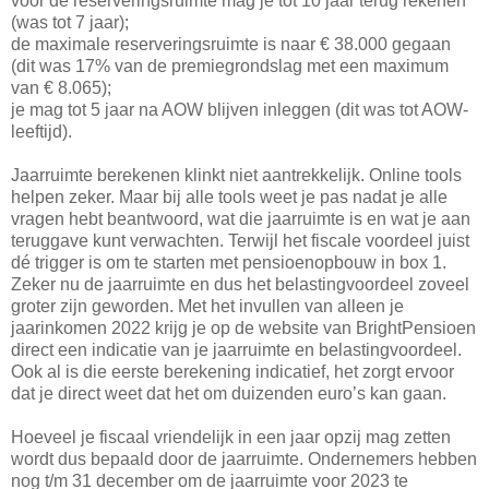
voor de reserveringsruimte mag je tot 10 jaar terug rekenen
(was tot 7 jaar);
de maximale reserveringsruimte is naar € 38.000 gegaan
(dit was 17% van de premiegrondslag met een maximum
van € 8.065);
je mag tot 5 jaar na AOW blijven inleggen (dit was tot AOW-
leeftijd).
Jaarruimte berekenen klinkt niet aantrekkelijk. Online tools
helpen zeker. Maar bij alle tools weet je pas nadat je alle
vragen hebt beantwoord, wat die jaarruimte is en wat je aan
teruggave kunt verwachten. Terwijl het fiscale voordeel juist
dé trigger is om te starten met pensioenopbouw in box 1.
Zeker nu de jaarruimte en dus het belastingvoordeel zoveel
groter zijn geworden. Met het invullen van alleen je
jaarinkomen 2022 krijg je op de website van BrightPensioen
direct een indicatie van je jaarruimte en belastingvoordeel.
Ook al is die eerste berekening indicatief, het zorgt ervoor
dat je direct weet dat het om duizenden euro’s kan gaan.
Hoeveel je fiscaal vriendelijk in een jaar opzij mag zetten
wordt dus bepaald door de jaarruimte. Ondernemers hebben
nog t/m 31 december om de jaarruimte voor 2023 te