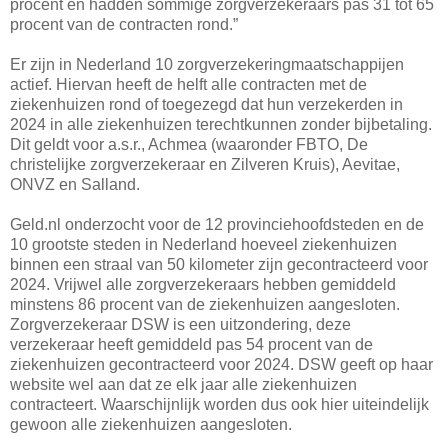
procent en hadden sommige zorgverzekeraars pas 31 tot 65
procent van de contracten rond.”
Er zijn in Nederland 10 zorgverzekeringmaatschappijen
actief. Hiervan heeft de helft alle contracten met de
ziekenhuizen rond of toegezegd dat hun verzekerden in
2024 in alle ziekenhuizen terechtkunnen zonder bijbetaling.
Dit geldt voor a.s.r., Achmea (waaronder FBTO, De
christelijke zorgverzekeraar en Zilveren Kruis), Aevitae,
ONVZ en Salland.
Geld.nl onderzocht voor de 12 provinciehoofdsteden en de
10 grootste steden in Nederland hoeveel ziekenhuizen
binnen een straal van 50 kilometer zijn gecontracteerd voor
2024. Vrijwel alle zorgverzekeraars hebben gemiddeld
minstens 86 procent van de ziekenhuizen aangesloten.
Zorgverzekeraar DSW is een uitzondering, deze
verzekeraar heeft gemiddeld pas 54 procent van de
ziekenhuizen gecontracteerd voor 2024. DSW geeft op haar
website wel aan dat ze elk jaar alle ziekenhuizen
contracteert. Waarschijnlijk worden dus ook hier uiteindelijk
gewoon alle ziekenhuizen aangesloten.