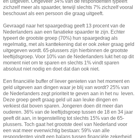
en uitgeven. Ongeveer 34% van de respondenten typeert
zichzelf meer als spaarder, terwijl slechts 7% zichzelf vooral
beschouwt als een persoon die graag uitgeeft.
Gevraagd naar het spaargedrag geeft 13 procent van de
Nederlanders aan een fanatieke spaarder te zijn. Echter
typeert de grootste groep (70%) hun spaargedrag als
regelmatig, met als kanttekening dat er ook zeker graag geld
uitgegeven wordt. 65-plussers zijn hierbinnen de grootste
leeftijdsgroep. Voor 10% van de Nederlanders lukt het op dit
moment niet om te sparen en slechts 1% vindt sparen
absoluut niet nodig en doet dat dan ook niet.
Een financiële buffer of liever genieten van het moment en
geld uitgeven aan dingen waar je blij van wordt? 25% van
de Nederlanders zegt prioriteit te geven aan in het nu leven.
Deze groep geeft graag geld uit aan leuke dingen en
verkiest dat boven sparen. Jongeren doen dit meer dan
ouderen. 36% van de leeftijdsgroep tussen de 18 en 34 jaar
geeft dit aan, in tegenstelling tot slechts 15% van de 65-
plussers. Toch gaat het grootste deel van Nederland voor
een wat meer evenwichtig bestaan: 59% van alle
respondenten vindt een balans tussen financiële zekerheid