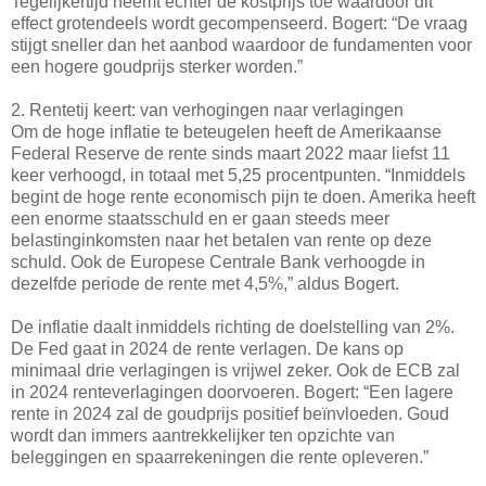
Tegelijkertijd neemt echter de kostprijs toe waardoor dit
effect grotendeels wordt gecompenseerd. Bogert: “De vraag
stijgt sneller dan het aanbod waardoor de fundamenten voor
een hogere goudprijs sterker worden.”
2. Rentetij keert: van verhogingen naar verlagingen
Om de hoge inflatie te beteugelen heeft de Amerikaanse
Federal Reserve de rente sinds maart 2022 maar liefst 11
keer verhoogd, in totaal met 5,25 procentpunten. “Inmiddels
begint de hoge rente economisch pijn te doen. Amerika heeft
een enorme staatsschuld en er gaan steeds meer
belastinginkomsten naar het betalen van rente op deze
schuld. Ook de Europese Centrale Bank verhoogde in
dezelfde periode de rente met 4,5%,” aldus Bogert.
De inflatie daalt inmiddels richting de doelstelling van 2%.
De Fed gaat in 2024 de rente verlagen. De kans op
minimaal drie verlagingen is vrijwel zeker. Ook de ECB zal
in 2024 renteverlagingen doorvoeren. Bogert: “Een lagere
rente in 2024 zal de goudprijs positief beïnvloeden. Goud
wordt dan immers aantrekkelijker ten opzichte van
beleggingen en spaarrekeningen die rente opleveren.”