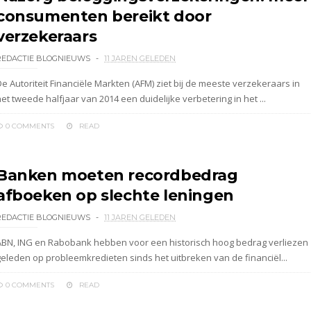
consumenten bereikt door
verzekeraars
REDACTIE BLOGNIEUWS
11 JAREN GELEDEN
e Autoriteit Financiële Markten (AFM) ziet bij de meeste verzekeraars in
et tweede halfjaar van 2014 een duidelijke verbetering in het ...
0 COMMENTS
READ
Banken moeten recordbedrag
afboeken op slechte leningen
REDACTIE BLOGNIEUWS
11 JAREN GELEDEN
ABN, ING en Rabobank hebben voor een historisch hoog bedrag verliezen
geleden op probleemkredieten sinds het uitbreken van de financiël...
0 COMMENTS
READ