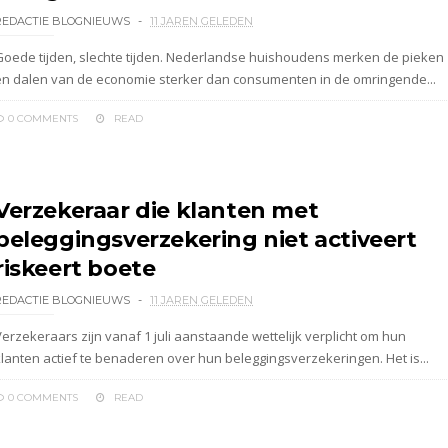
REDACTIE BLOGNIEUWS
11 JAREN GELEDEN
Goede tijden, slechte tijden. Nederlandse huishoudens merken de pieken
en dalen van de economie sterker dan consumenten in de omringende...
0 COMMENTS
READ
Verzekeraar die klanten met
beleggingsverzekering niet activeert
riskeert boete
REDACTIE BLOGNIEUWS
11 JAREN GELEDEN
Verzekeraars zijn vanaf 1 juli aanstaande wettelijk verplicht om hun
klanten actief te benaderen over hun beleggingsverzekeringen. Het is...
0 COMMENTS
READ