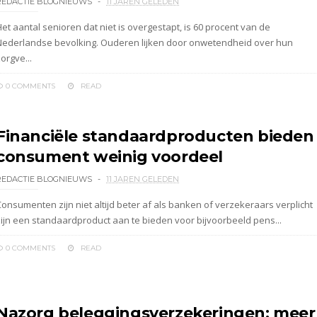
REDACTIE BLOGNIEUWS
11 JAREN GELEDEN
et aantal senioren dat niet is overgestapt, is 60 procent van de
Nederlandse bevolking. Ouderen lijken door onwetendheid over hun
orgve...
0 COMMENTS
READ
Financiële standaardproducten bieden
consument weinig voordeel
REDACTIE BLOGNIEUWS
11 JAREN GELEDEN
Consumenten zijn niet altijd beter af als banken of verzekeraars verplicht
zijn een standaardproduct aan te bieden voor bijvoorbeeld pens...
0 COMMENTS
READ
Nazorg beleggingsverzekeringen: meer