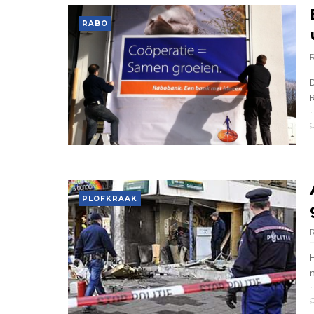
RABO
PLOFKRAAK
n