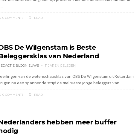
...
0 COMMENTS
READ
OBS De Wilgenstam is Beste
Beleggersklas van Nederland
REDACTIE BLOGNIEUWS
11 JAREN GELEDEN
Leerlingen van de wetenschapsklas van OBS De Wilgenstam uit Rotterdam
rijgen na een spannende strijd de titel ‘Beste jonge beleggers van...
0 COMMENTS
READ
Nederlanders hebben meer buffer
nodig