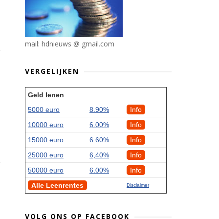
mail: hdnieuws @ gmail.com
VERGELIJKEN
Geld lenen
5000 euro
8.90%
Info
10000 euro
6.00%
Info
15000 euro
6.60%
Info
25000 euro
6,40%
Info
50000 euro
6.00%
Info
Alle Leenrentes
Disclaimer
VOLG ONS OP FACEBOOK