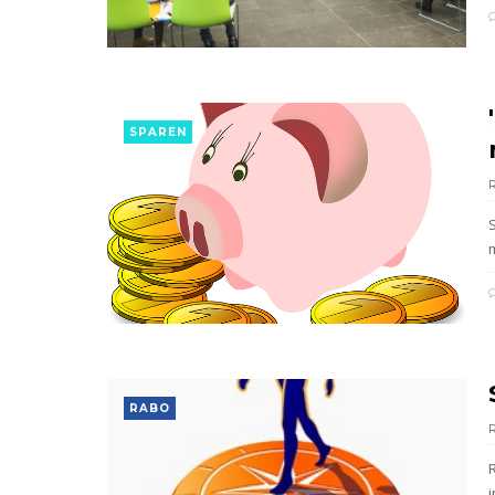
SPAREN
m
RABO