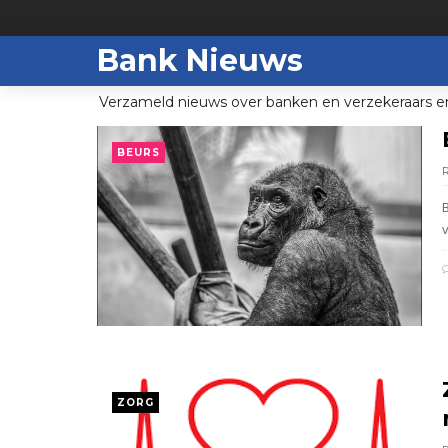
Bank Nieuws
Verzameld nieuws over banken en verzekeraars e
BEURS
B
ZORG