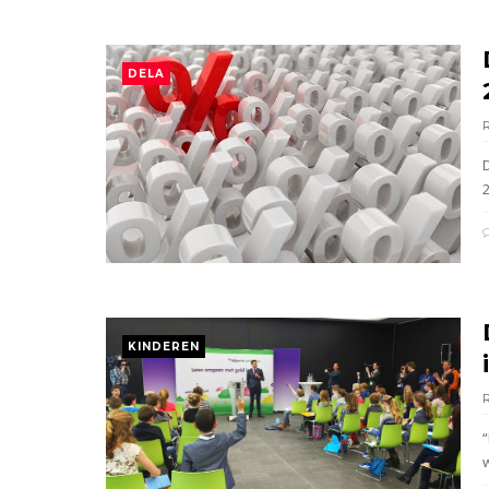
DELA
2
KINDEREN
“
w