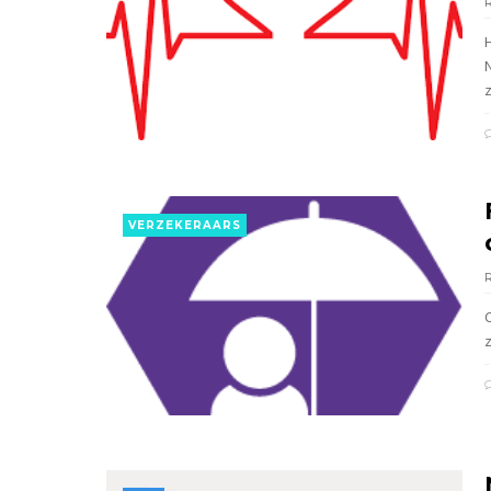
H
z
VERZEKERAARS