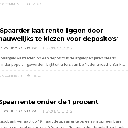
0 COMMENTS
READ
'Spaarder laat rente liggen door
nauwelijks te kiezen voor deposito's'
REDACTIE BLOGNIEUWS
11 JAREN GELEDEN
Spaargeld vastzetten op een deposito is de afgelopen jaren steeds
inder populair geworden, blijkt uit cijfers van De Nederlandsche Bank ...
0 COMMENTS
READ
Spaarrente onder de 1 procent
REDACTIE BLOGNIEUWS
11 JAREN GELEDEN
Rabobank verlaagt op 19 maart de spaarrente op een vrij opneembare
internetspaarrekening naar 0,9 procent. “Hiermee doorbreekt Rabobank