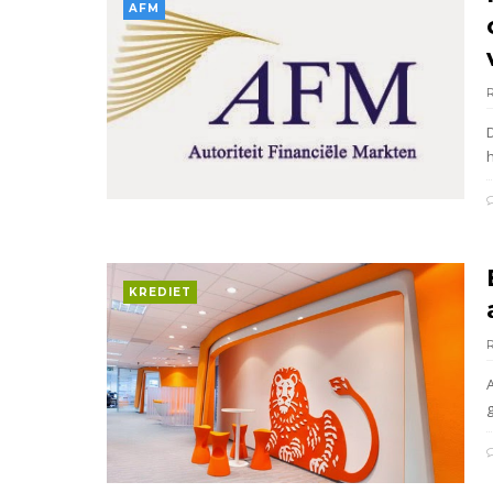
AFM
D
h
KREDIET