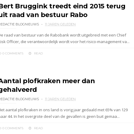
Bert Bruggink treedt eind 2015 terug
uit raad van bestuur Rabo
REDACTIE BLOGNIEUWS
11 JAREN GELEDEN
De raad van bestuur van de Rabobank wordt uitgebreid met een Chief
Risk Officer, die verantwoordelijk wordt voor het risico-management va...
0 COMMENTS
READ
Aantal plofkraken meer dan
gehalveerd
REDACTIE BLOGNIEUWS
11 JAREN GELEDEN
Het aantal plofkraken in ons land is vorig jaar gedaald met 65% van 129
aar 44. In het overgrote deel van de gevallen is geen buit gemaa...
0 COMMENTS
READ