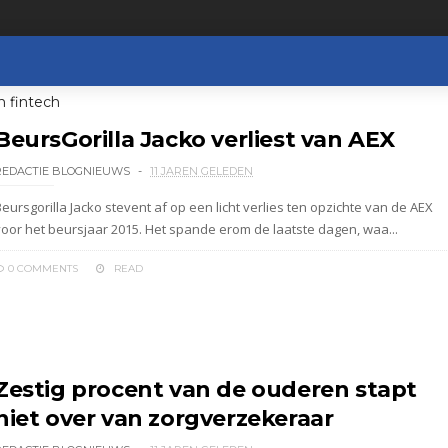
n fintech
BeursGorilla Jacko verliest van AEX
REDACTIE BLOGNIEUWS
11 JAREN GELEDEN
eursgorilla Jacko stevent af op een licht verlies ten opzichte van de AEX
voor het beursjaar 2015. Het spande erom de laatste dagen, waa...
0 COMMENTS
READ
Zestig procent van de ouderen stapt
niet over van zorgverzekeraar