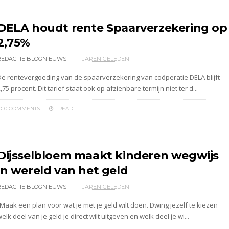
DELA houdt rente Spaarverzekering op
2,75%
REDACTIE BLOGNIEUWS
11 JAREN GELEDEN
De rentevergoeding van de spaarverzekering van coöperatie DELA blijft
,75 procent. Dit tarief staat ook op afzienbare termijn niet ter d...
0 COMMENTS
READ
Dijsselbloem maakt kinderen wegwijs
in wereld van het geld
REDACTIE BLOGNIEUWS
11 JAREN GELEDEN
Maak een plan voor wat je met je geld wilt doen. Dwing jezelf te kiezen
elk deel van je geld je direct wilt uitgeven en welk deel je wi...