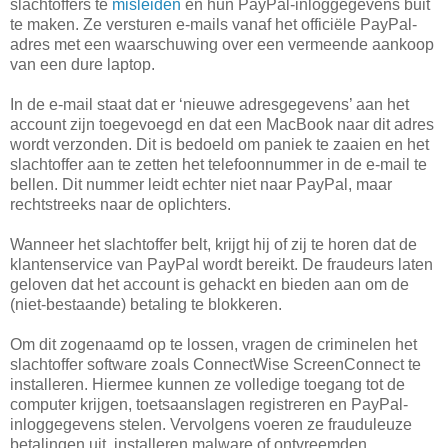
slachtoffers te
misleiden
en hun PayPal-inloggegevens buit
te maken. Ze versturen e-mails vanaf het officiële PayPal-
adres met een waarschuwing over een vermeende aankoop
van een dure laptop.
In de e-mail staat dat er ‘nieuwe adresgegevens’ aan het
account zijn toegevoegd en dat een MacBook naar dit adres
wordt verzonden. Dit is bedoeld om paniek te zaaien en het
slachtoffer aan te zetten het telefoonnummer in de e-mail te
bellen. Dit nummer leidt echter niet naar PayPal, maar
rechtstreeks naar de oplichters.
Wanneer het slachtoffer belt, krijgt hij of zij te horen dat de
klantenservice van PayPal wordt bereikt. De fraudeurs laten
geloven dat het account is gehackt en bieden aan om de
(niet-bestaande) betaling te blokkeren.
Om dit zogenaamd op te lossen, vragen de criminelen het
slachtoffer software zoals ConnectWise ScreenConnect te
installeren. Hiermee kunnen ze volledige toegang tot de
computer krijgen, toetsaanslagen registreren en PayPal-
inloggegevens stelen. Vervolgens voeren ze frauduleuze
betalingen uit, installeren malware of ontvreemden