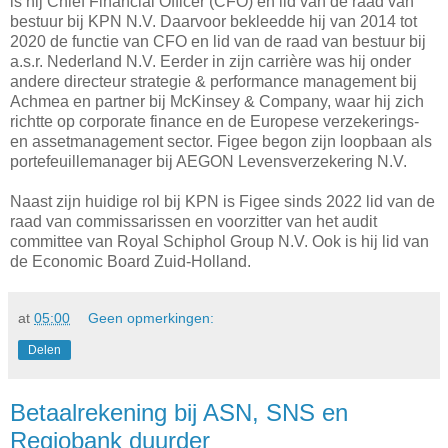
is hij Chief Financial Officer (CFO) en lid van de raad van
bestuur bij KPN N.V. Daarvoor bekleedde hij van 2014 tot
2020 de functie van CFO en lid van de raad van bestuur bij
a.s.r. Nederland N.V. Eerder in zijn carrière was hij onder
andere directeur strategie & performance management bij
Achmea en partner bij McKinsey & Company, waar hij zich
richtte op corporate finance en de Europese verzekerings-
en assetmanagement sector. Figee begon zijn loopbaan als
portefeuillemanager bij AEGON Levensverzekering N.V.
Naast zijn huidige rol bij KPN is Figee sinds 2022 lid van de
raad van commissarissen en voorzitter van het audit
committee van Royal Schiphol Group N.V. Ook is hij lid van
de Economic Board Zuid-Holland.
at
05:00
Geen opmerkingen:
Delen
Betaalrekening bij ASN, SNS en
Regiobank duurder