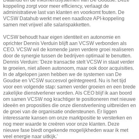
koppeling zorgt voor meer efficiency, verlaagt de
administratieve last van klanten en voorkomt fouten. De
VCSW Datahub werkt met een naadloze API-koppeling
samen met vrijwel alle salarispakketten.
VCSW behoudt haar eigen identiteit en autonomie en
oprichter Dennis Verduin blijft aan VCSW verbonden als
CEO. VCSW wil de komende jaren verdere groei realiseren
door de synergie tussen de bedrijven optimaal te benutten.
Dennis Verduin: 'Deze transactie stelt VCSW in staat verder
te groeien, niet alleen autonoom, maar ook door acquisities.
In de afgelopen jaren hebben we de systemen van De
Goudse en VCSW succesvol geïntegreerd. Nu is het tijd
voor een volgende stap: samen verder groeien en een brede
zakelijke dienstverlener worden. Als CEO blijf ik aan boord
om samen VCSW nog krachtiger te positioneren met nieuwe
ideeën en proposities die onze dienstverlening uitbreiden en
de groei van de organisatie ondersteunen. Er liggen
interessante kansen om onze marktpositie te versterken en
nog meer waarde te creëren voor onze klanten. Deze
nieuwe fase biedt ongekende mogelijkheden waar ik met
veel energie naar uitkijk.'