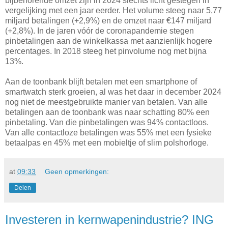
bijbehorende omzet zijn in 2024 slechts licht gestegen in
vergelijking met een jaar eerder. Het volume steeg naar 5,77
miljard betalingen (+2,9%) en de omzet naar €147 miljard
(+2,8%). In de jaren vóór de coronapandemie stegen
pinbetalingen aan de winkelkassa met aanzienlijk hogere
percentages. In 2018 steeg het pinvolume nog met bijna
13%.
Aan de toonbank blijft betalen met een smartphone of
smartwatch sterk groeien, al was het daar in december 2024
nog niet de meestgebruikte manier van betalen. Van alle
betalingen aan de toonbank was naar schatting 80% een
pinbetaling. Van die pinbetalingen was 94% contactloos.
Van alle contactloze betalingen was 55% met een fysieke
betaalpas en 45% met een mobieltje of slim polshorloge.
at
09:33
Geen opmerkingen:
Delen
Investeren in kernwapenindustrie? ING