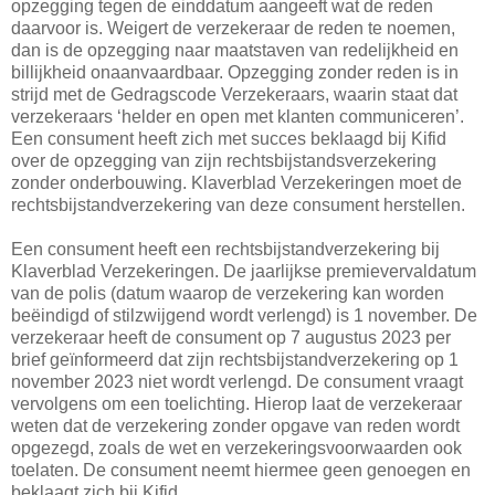
opzegging tegen de einddatum aangeeft wat de reden
daarvoor is. Weigert de verzekeraar de reden te noemen,
dan is de opzegging naar maatstaven van redelijkheid en
billijkheid onaanvaardbaar. Opzegging zonder reden is in
strijd met de Gedragscode Verzekeraars, waarin staat dat
verzekeraars ‘helder en open met klanten communiceren’.
Een consument heeft zich met succes beklaagd bij Kifid
over de opzegging van zijn rechtsbijstandsverzekering
zonder onderbouwing. Klaverblad Verzekeringen moet de
rechtsbijstandverzekering van deze consument herstellen.
Een consument heeft een rechtsbijstandverzekering bij
Klaverblad Verzekeringen. De jaarlijkse premievervaldatum
van de polis (datum waarop de verzekering kan worden
beëindigd of stilzwijgend wordt verlengd) is 1 november. De
verzekeraar heeft de consument op 7 augustus 2023 per
brief geïnformeerd dat zijn rechtsbijstandverzekering op 1
november 2023 niet wordt verlengd. De consument vraagt
vervolgens om een toelichting. Hierop laat de verzekeraar
weten dat de verzekering zonder opgave van reden wordt
opgezegd, zoals de wet en verzekeringsvoorwaarden ook
toelaten. De consument neemt hiermee geen genoegen en
beklaagt zich bij Kifid.