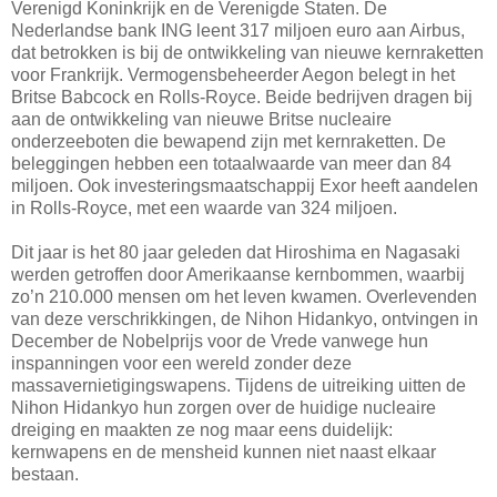
Verenigd Koninkrijk en de Verenigde Staten. De
Nederlandse bank ING leent 317 miljoen euro aan Airbus,
dat betrokken is bij de ontwikkeling van nieuwe kernraketten
voor Frankrijk. Vermogensbeheerder Aegon belegt in het
Britse Babcock en Rolls-Royce. Beide bedrijven dragen bij
aan de ontwikkeling van nieuwe Britse nucleaire
onderzeeboten die bewapend zijn met kernraketten. De
beleggingen hebben een totaalwaarde van meer dan 84
miljoen. Ook investeringsmaatschappij Exor heeft aandelen
in Rolls-Royce, met een waarde van 324 miljoen.
Dit jaar is het 80 jaar geleden dat Hiroshima en Nagasaki
werden getroffen door Amerikaanse kernbommen, waarbij
zo’n 210.000 mensen om het leven kwamen. Overlevenden
van deze verschrikkingen, de Nihon Hidankyo, ontvingen in
December de Nobelprijs voor de Vrede vanwege hun
inspanningen voor een wereld zonder deze
massavernietigingswapens. Tijdens de uitreiking uitten de
Nihon Hidankyo hun zorgen over de huidige nucleaire
dreiging en maakten ze nog maar eens duidelijk:
kernwapens en de mensheid kunnen niet naast elkaar
bestaan.