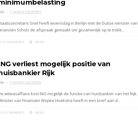
minimumbelasting
BN
7 JAREN GELEDEN
Staatssecretaris Snel heeft woensdag in Berlijn met de Duitse minister van
Financiën Scholz de afspraak gemaakt om gezamenlijk op te trekk...
0 COMMENTS
READ
ING verliest mogelijk positie van
huisbankier Rijk
BN
7 JAREN GELEDEN
De witwasaffaire kost ING mogelijk de functie van huisbankier van het Rijk.
Minister van Financiën Wopke Hoekstra heeft in een brief aan d...
0 COMMENTS
READ