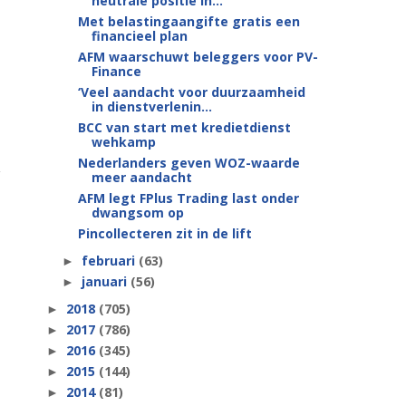
neutrale positie in...
Met belastingaangifte gratis een
financieel plan
AFM waarschuwt beleggers voor PV-
Finance
‘Veel aandacht voor duurzaamheid
in dienstverlenin...
BCC van start met kredietdienst
wehkamp
Nederlanders geven WOZ-waarde
meer aandacht
AFM legt FPlus Trading last onder
dwangsom op
Pincollecteren zit in de lift
februari
(63)
►
januari
(56)
►
2018
(705)
►
2017
(786)
►
2016
(345)
►
2015
(144)
►
2014
(81)
►