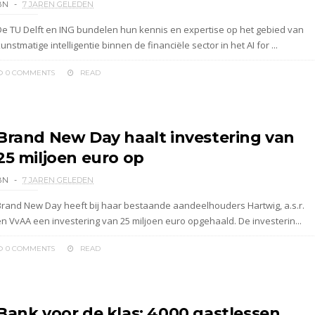
BN
7 JAREN GELEDEN
De TU Delft en ING bundelen hun kennis en expertise op het gebied van
unstmatige intelligentie binnen de financiële sector in het AI for ...
0 COMMENTS
READ
Brand New Day haalt investering van
25 miljoen euro op
BN
7 JAREN GELEDEN
Brand New Day heeft bij haar bestaande aandeelhouders Hartwig, a.s.r.
en VvAA een investering van 25 miljoen euro opgehaald. De investerin...
0 COMMENTS
READ
Bank voor de klas: 4000 gastlessen