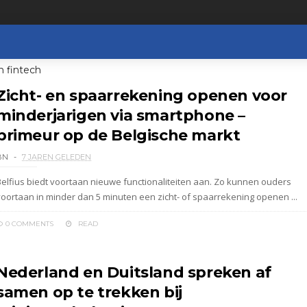
n fintech
Zicht- en spaarrekening openen voor
minderjarigen via smartphone –
primeur op de Belgische markt
BN
7 JAREN GELEDEN
Belfius biedt voortaan nieuwe functionaliteiten aan. Zo kunnen ouders
voortaan in minder dan 5 minuten een zicht- of spaarrekening openen ...
0 COMMENTS
READ
Nederland en Duitsland spreken af
samen op te trekken bij