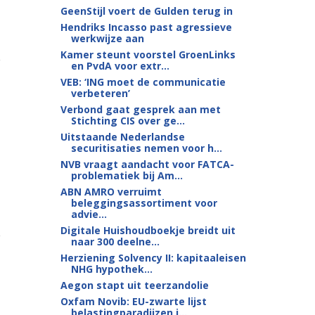
GeenStijl voert de Gulden terug in
Hendriks Incasso past agressieve
werkwijze aan
Kamer steunt voorstel GroenLinks
en PvdA voor extr...
VEB: ‘ING moet de communicatie
verbeteren’
Verbond gaat gesprek aan met
Stichting CIS over ge...
Uitstaande Nederlandse
securitisaties nemen voor h...
NVB vraagt aandacht voor FATCA-
problematiek bij Am...
ABN AMRO verruimt
beleggingsassortiment voor
advie...
Digitale Huishoudboekje breidt uit
naar 300 deelne...
Herziening Solvency II: kapitaaleisen
NHG hypothek...
Aegon stapt uit teerzandolie
Oxfam Novib: EU-zwarte lijst
belastingparadijzen i...