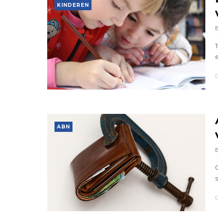
KINDEREN
ABN
O