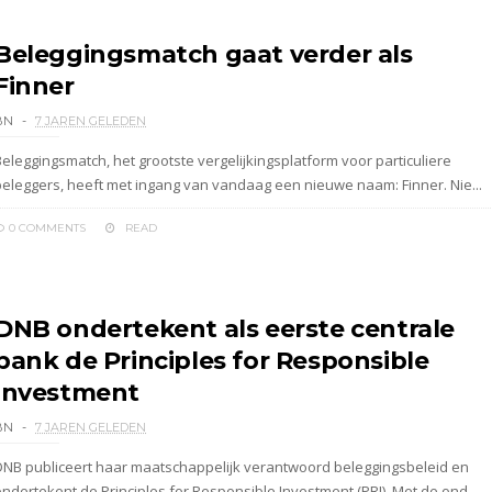
Beleggingsmatch gaat verder als
Finner
BN
7 JAREN GELEDEN
Beleggingsmatch, het grootste vergelijkingsplatform voor particuliere
beleggers, heeft met ingang van vandaag een nieuwe naam: Finner. Nie...
0 COMMENTS
READ
DNB ondertekent als eerste centrale
bank de Principles for Responsible
Investment
BN
7 JAREN GELEDEN
DNB publiceert haar maatschappelijk verantwoord beleggingsbeleid en
ondertekent de Principles for Responsible Investment (PRI). Met de ond...