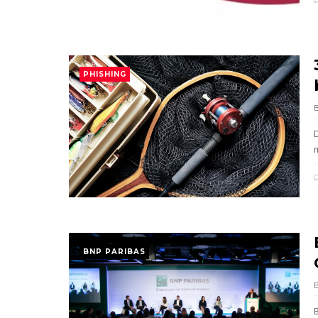
PHISHING
m
BNP PARIBAS