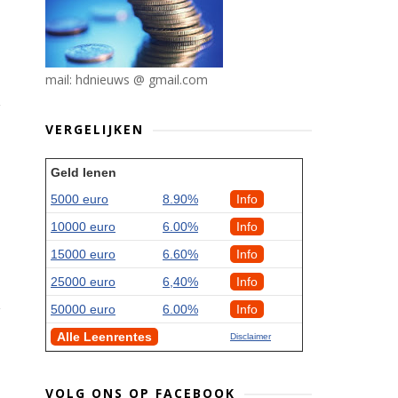
mail: hdnieuws @ gmail.com
VERGELIJKEN
Geld lenen
5000 euro
8.90%
Info
10000 euro
6.00%
Info
15000 euro
6.60%
Info
25000 euro
6,40%
Info
50000 euro
6.00%
Info
Alle Leenrentes
Disclaimer
VOLG ONS OP FACEBOOK