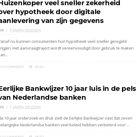
Huizenkoper veel sneller zekerheid
over hypotheek door digitale
aanlevering van zijn gegevens
BN
7 JAREN GELEDEN
Vanaf nu kunnen consumenten hun hypotheek veel sneller geregeld
krijgen. Het aanvraagtraject wordt vereenvoudigd door gebruik te maken
an...
0 COMMENTS
READ
Eerlijke Bankwijzer 10 jaar luis in de pels
van Nederlandse banken
BN
7 JAREN GELEDEN
Na 10 jaar onderzoek en druk stelt de Eerlijke Bankwijzer vast dat zeven
belangrijke Nederlandse banken veel beleid hebben verbeterd voor ...
0 COMMENTS
READ