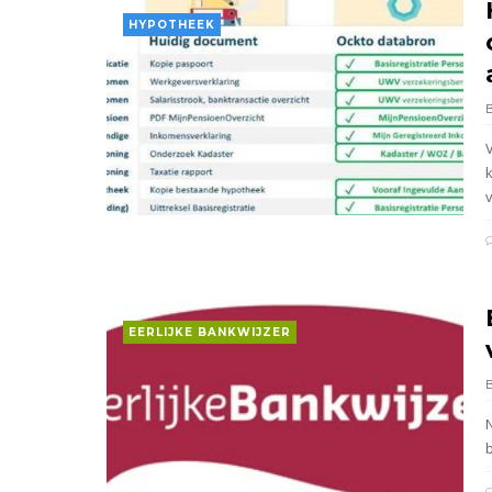
HYPOTHEEK
v
EERLIJKE BANKWIJZER