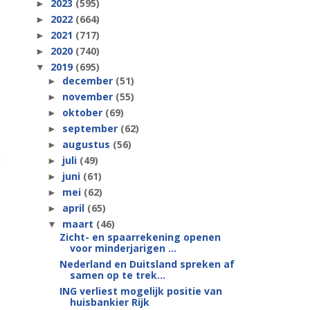
2023
(595)
►
2022
(664)
►
2021
(717)
►
2020
(740)
►
2019
(695)
▼
december
(51)
►
november
(55)
►
oktober
(69)
►
september
(62)
►
augustus
(56)
►
juli
(49)
►
juni
(61)
►
mei
(62)
►
april
(65)
►
maart
(46)
▼
Zicht- en spaarrekening openen
voor minderjarigen ...
Nederland en Duitsland spreken af
samen op te trek...
ING verliest mogelijk positie van
huisbankier Rijk