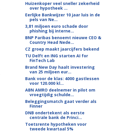
Huizenkoper veel sneller zekerheid
over hypotheek ...
Eerlijke Bankwijzer 10 jaar luis in de
pels van Ne...
3,81 miljoen euro schade door
phishing bij interne...
BNP Paribas benoemt nieuwe CEO &
Country Head Nede...
CZ groep maakt jaarcijfers bekend
TU Delft en ING starten AI for
FinTech Lab
Brand New Day haalt investering
van 25 miljoen eur...
Bank voor de klas: 4000 gastlessen
voor 120.000 kl...
ABN AMRO deelnemer in pilot om
vroegtijdig schulde...
Beleggingsmatch gaat verder als
Finner
DNB ondertekent als eerste
centrale bank de Princi...
Toetsrente hypotheken voor
tweede kwartaal 5%