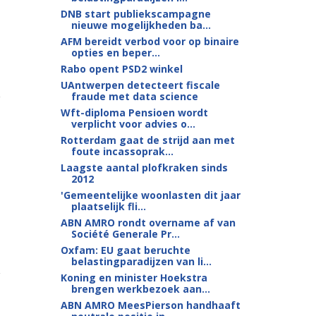
DNB start publiekscampagne
nieuwe mogelijkheden ba...
AFM bereidt verbod voor op binaire
opties en beper...
Rabo opent PSD2 winkel
UAntwerpen detecteert fiscale
fraude met data science
Wft-diploma Pensioen wordt
verplicht voor advies o...
Rotterdam gaat de strijd aan met
foute incassoprak...
Laagste aantal plofkraken sinds
2012
'Gemeentelijke woonlasten dit jaar
plaatselijk fli...
ABN AMRO rondt overname af van
Société Generale Pr...
Oxfam: EU gaat beruchte
belastingparadijzen van li...
Koning en minister Hoekstra
brengen werkbezoek aan...
ABN AMRO MeesPierson handhaaft