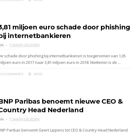
3,81 miljoen euro schade door phishing
bij internetbankieren
BN
7 JAREN GELEDEN
De schade door phishing bij internetbankieren is toegenomen van 1,05
iljoen euro in 2017 naar 3,81 miljoen euro in 2018. Niettemin is de ...
0 COMMENTS
READ
BNP Paribas benoemt nieuwe CEO &
Country Head Nederland
BN
7 JAREN GELEDEN
BNP Paribas benoemt Geert Lippens tot CEO & Country Head Nederland.