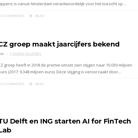
Lippens is vanuit Amsterdam verantwoordelijk voor het toezicht op ...
0 COMMENTS
READ
CZ groep maakt jaarcijfers bekend
BN
7 JAREN GELEDEN
CZ groep heeft in 2018 de premie-omzet zien stijgen naar 10.030 miljoen
uro (2017: 9.348 miljoen euro). Deze stijging is veroorzaakt door...
0 COMMENTS
READ
TU Delft en ING starten AI for FinTech
Lab