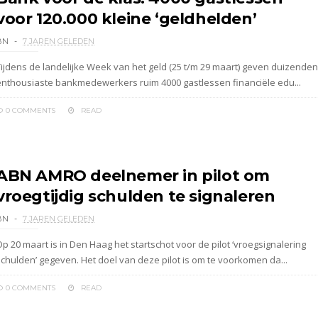
voor 120.000 kleine ‘geldhelden’
BN
7 JAREN GELEDEN
Tijdens de landelijke Week van het geld (25 t/m 29 maart) geven duizenden
enthousiaste bankmedewerkers ruim 4000 gastlessen financiële edu...
0 COMMENTS
READ
ABN AMRO deelnemer in pilot om
vroegtijdig schulden te signaleren
BN
7 JAREN GELEDEN
p 20 maart is in Den Haag het startschot voor de pilot ‘vroegsignalering
schulden’ gegeven. Het doel van deze pilot is om te voorkomen da...
0 COMMENTS
READ