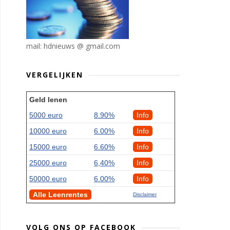
mail: hdnieuws @ gmail.com
VERGELIJKEN
Geld lenen
5000 euro
8.90%
Info
10000 euro
6.00%
Info
15000 euro
6.60%
Info
25000 euro
6,40%
Info
50000 euro
6.00%
Info
Alle Leenrentes
Disclaimer
VOLG ONS OP FACEBOOK