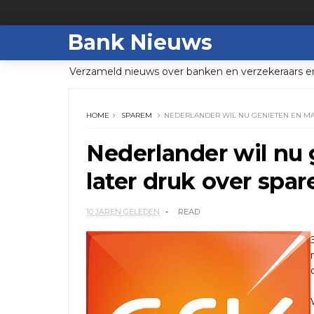
Bank Nieuws
Verzameld nieuws over banken en verzekeraars e
HOME
SPAREM
NEDERLANDER WIL NU GENIETEN EN MA
Nederlander wil nu 
later druk over spar
10 JAREN GELEDEN
READ