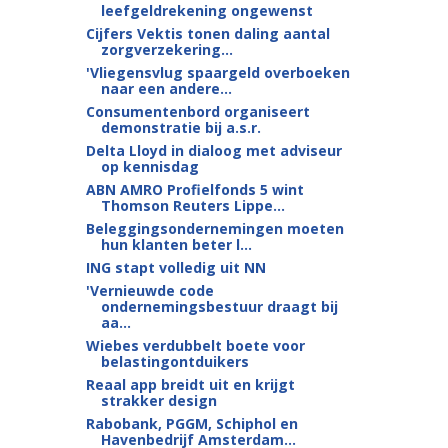
leefgeldrekening ongewenst
Cijfers Vektis tonen daling aantal
zorgverzekering...
'Vliegensvlug spaargeld overboeken
naar een andere...
Consumentenbord organiseert
demonstratie bij a.s.r.
Delta Lloyd in dialoog met adviseur
op kennisdag
ABN AMRO Profielfonds 5 wint
Thomson Reuters Lippe...
Beleggingsondernemingen moeten
hun klanten beter l...
ING stapt volledig uit NN
'Vernieuwde code
ondernemingsbestuur draagt bij
aa...
Wiebes verdubbelt boete voor
belastingontduikers
Reaal app breidt uit en krijgt
strakker design
Rabobank, PGGM, Schiphol en
Havenbedrijf Amsterdam...