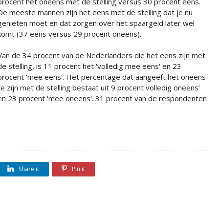
procent het oneens met de stelling versus 30 procent eens.
De meeste mannen zijn het eens met de stelling dat je nu
genieten moet en dat zorgen over het spaargeld later wel
komt (37 eens versus 29 procent oneens).
Van de 34 procent van de Nederlanders die het eens zijn met
de stelling, is 11 procent het 'volledig mee eens' en 23
procent 'mee eens'. Het percentage dat aangeeft het oneens
te zijn met de stelling bestaat uit 9 procent volledig oneens'
en 23 procent 'mee oneens'. 31 procent van de respondenten
Share it
Pin it