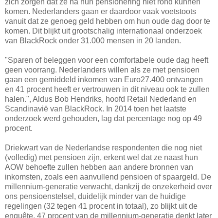
zich zorgen dat ze na hun pensionering niet rond kunnen
komen. Nederlanders gaan er daardoor vaak voetstoots
vanuit dat ze genoeg geld hebben om hun oude dag door te
komen. Dit blijkt uit grootschalig internationaal onderzoek
van BlackRock onder 31.000 mensen in 20 landen.
"Sparen of beleggen voor een comfortabele oude dag heeft
geen voorrang. Nederlanders willen als ze met pensioen
gaan een gemiddeld inkomen van Euro27.400 ontvangen
en 41 procent heeft er vertrouwen in dit niveau ook te zullen
halen.", Aldus Bob Hendriks, hoofd Retail Nederland en
Scandinavië van BlackRock. In 2014 toen het laatste
onderzoek werd gehouden, lag dat percentage nog op 49
procent.
Driekwart van de Nederlandse respondenten die nog niet
(volledig) met pensioen zijn, erkent wel dat ze naast hun
AOW behoefte zullen hebben aan andere bronnen van
inkomsten, zoals een aanvullend pensioen of spaargeld. De
millennium-generatie verwacht, dankzij de onzekerheid over
ons pensioenstelsel, duidelijk minder van de huidige
regelingen (32 tegen 41 procent in totaal), zo blijkt uit de
enquête. 47 procent van de millennium-generatie denkt later