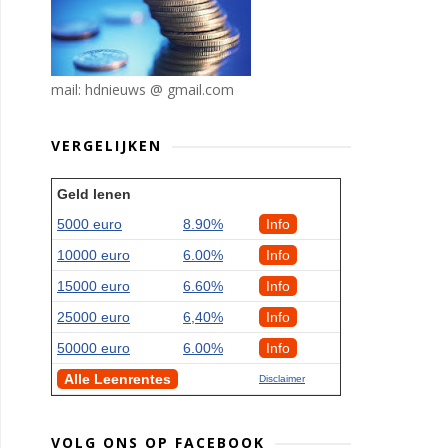
mail: hdnieuws @ gmail.com
VERGELIJKEN
Geld lenen
5000 euro
8.90%
Info
10000 euro
6.00%
Info
15000 euro
6.60%
Info
25000 euro
6,40%
Info
50000 euro
6.00%
Info
Alle Leenrentes
Disclaimer
VOLG ONS OP FACEBOOK