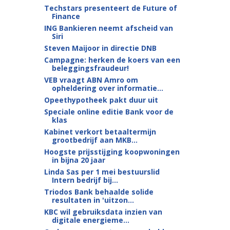
Techstars presenteert de Future of
Finance
ING Bankiere‪n neemt afscheid van
Siri
Steven Maijoor in directie DNB
Campagne: herken de koers van een
beleggingsfraudeur!
VEB vraagt ABN Amro om
opheldering over informatie...
Opeethypotheek pakt duur uit
Speciale online editie Bank voor de
klas
Kabinet verkort betaaltermijn
grootbedrijf aan MKB...
Hoogste prijsstijging koopwoningen
in bijna 20 jaar
Linda Sas per 1 mei bestuurslid
Intern bedrijf bij...
Triodos Bank behaalde solide
resultaten in 'uitzon...
KBC wil gebruiksdata inzien van
digitale energieme...