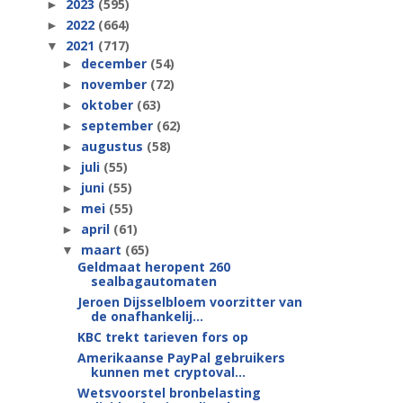
2023
(595)
►
2022
(664)
►
2021
(717)
▼
december
(54)
►
november
(72)
►
oktober
(63)
►
september
(62)
►
augustus
(58)
►
juli
(55)
►
juni
(55)
►
mei
(55)
►
april
(61)
►
maart
(65)
▼
Geldmaat heropent 260
sealbagautomaten
Jeroen Dijsselbloem voorzitter van
de onafhankelij...
KBC trekt tarieven fors op
Amerikaanse PayPal gebruikers
kunnen met cryptoval...
Wetsvoorstel bronbelasting