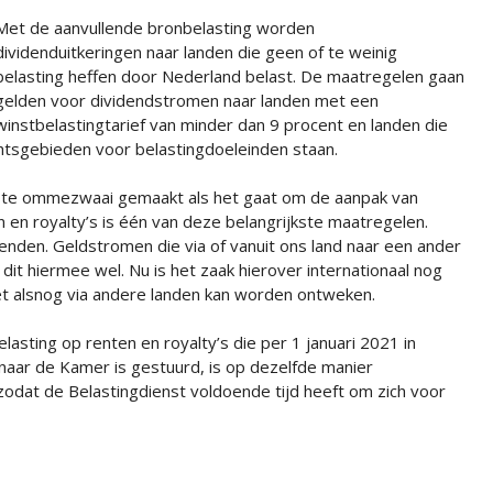
Met de aanvullende bronbelasting worden
dividenduitkeringen naar landen die geen of te weinig
belasting heffen door Nederland belast. De maatregelen gaan
gelden voor dividendstromen naar landen met een
winstbelastingtarief van minder dan 9 procent en landen die
chtsgebieden voor belastingdoeleinden staan.
ote ommezwaai gemaakt als het gaat om de aanpak van
n en royalty’s is één van deze belangrijkste maatregelen.
enden. Geldstromen die via of vanuit ons land naar een ander
dit hiermee wel. Nu is het zaak hierover internationaal nog
et alsnog via andere landen kan worden ontweken.
lasting op renten en royalty’s die per 1 januari 2021 in
naar de Kamer is gestuurd, is op dezelfde manier
odat de Belastingdienst voldoende tijd heeft om zich voor