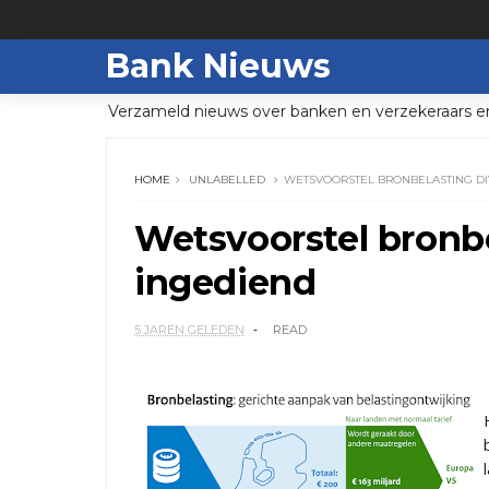
Bank Nieuws
Verzameld nieuws over banken en verzekeraars e
HOME
UNLABELLED
WETSVOORSTEL BRONBELASTING D
Wetsvoorstel bronb
ingediend
5 JAREN GELEDEN
READ