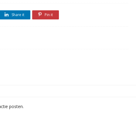
Share it
Pin it
ctie posten.