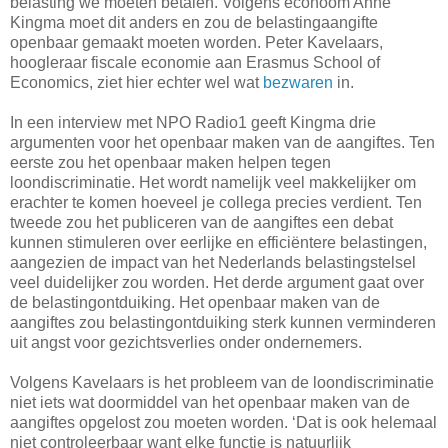
belasting we moeten betalen. Volgens econoom Anne
Kingma moet dit anders en zou de belastingaangifte
openbaar gemaakt moeten worden. Peter Kavelaars,
hoogleraar fiscale economie aan Erasmus School of
Economics, ziet hier echter wel wat
bezwaren
in.
In een interview met NPO Radio1 geeft Kingma drie
argumenten voor het openbaar maken van de aangiftes. Ten
eerste zou het openbaar maken helpen tegen
loondiscriminatie. Het wordt namelijk veel makkelijker om
erachter te komen hoeveel je collega precies verdient. Ten
tweede zou het publiceren van de aangiftes een debat
kunnen stimuleren over eerlijke en efficiëntere belastingen,
aangezien de impact van het Nederlands belastingstelsel
veel duidelijker zou worden. Het derde argument gaat over
de belastingontduiking. Het openbaar maken van de
aangiftes zou belastingontduiking sterk kunnen verminderen
uit angst voor gezichtsverlies onder ondernemers.
Volgens Kavelaars is het probleem van de loondiscriminatie
niet iets wat doormiddel van het openbaar maken van de
aangiftes opgelost zou moeten worden. ‘Dat is ook helemaal
niet controleerbaar want elke functie is natuurlijk