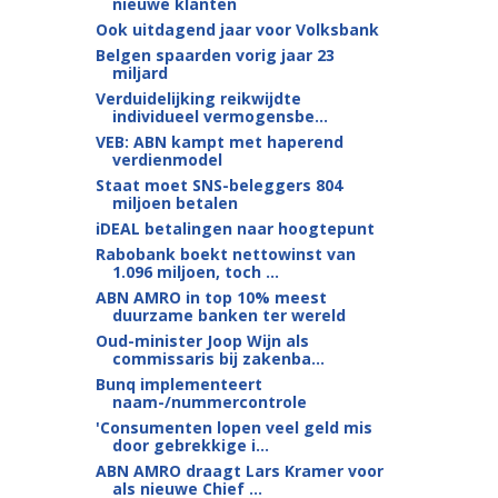
nieuwe klanten
Ook uitdagend jaar voor Volksbank
Belgen spaarden vorig jaar 23
miljard
Verduidelijking reikwijdte
individueel vermogensbe...
VEB: ABN kampt met haperend
verdienmodel
Staat moet SNS-beleggers 804
miljoen betalen
iDEAL betalingen naar hoogtepunt
Rabobank boekt nettowinst van
1.096 miljoen, toch ...
ABN AMRO in top 10% meest
duurzame banken ter wereld
Oud-minister Joop Wijn als
commissaris bij zakenba...
Bunq implementeert
naam-/nummercontrole
'Consumenten lopen veel geld mis
door gebrekkige i...
ABN AMRO draagt Lars Kramer voor
als nieuwe Chief ...