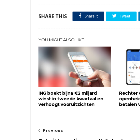
SHARE THIS
Share it
Tweet
YOU MIGHT ALSO LIKE
ING boekt bijna €2 miljard
Rechter v
winst in tweede kwartaal en
openheid 
verhoogt vooruitzichten
betalen 
Previous