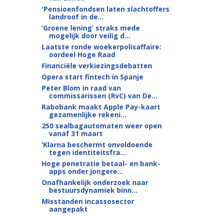
'Pensioenfondsen laten slachtoffers
landroof in de...
‘Groene lening’ straks mede
mogelijk door veilig d...
Laatste ronde woekerpolisaffaire:
oordeel Hoge Raad
Financiële verkiezingsdebatten
Opera start fintech in Spanje
Peter Blom in raad van
commissarissen (RvC) van De...
Rabobank maakt Apple Pay-kaart
gezamenlijke rekeni...
250 sealbagautomaten weer open
vanaf 31 maart
‘Klarna beschermt onvoldoende
tegen identiteitsfra...
Hoge penetratie betaal- en bank-
apps onder jongere...
Onafhankelijk onderzoek naar
bestuursdynamiek binn...
Misstanden incassosector
aangepakt