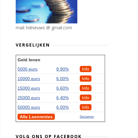
mail: hdnieuws @ gmail.com
VERGELIJKEN
Geld lenen
5000 euro
8.90%
Info
10000 euro
6.00%
Info
15000 euro
6.60%
Info
25000 euro
6,40%
Info
50000 euro
6.00%
Info
Alle Leenrentes
Disclaimer
VOLG ONS OP FACEBOOK