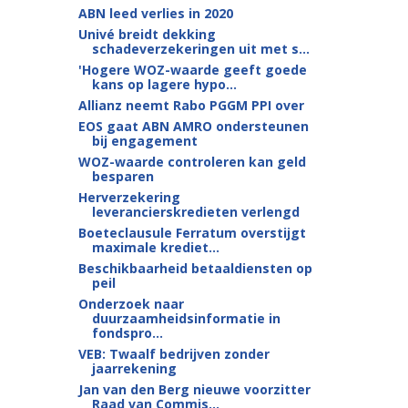
ABN leed verlies in 2020
Univé breidt dekking
schadeverzekeringen uit met s...
'Hogere WOZ-waarde geeft goede
kans op lagere hypo...
Allianz neemt Rabo PGGM PPI over
EOS gaat ABN AMRO ondersteunen
bij engagement
WOZ-waarde controleren kan geld
besparen
Herverzekering
leverancierskredieten verlengd
Boeteclausule Ferratum overstijgt
maximale krediet...
Beschikbaarheid betaaldiensten op
peil
Onderzoek naar
duurzaamheidsinformatie in
fondspro...
VEB: Twaalf bedrijven zonder
jaarrekening
Jan van den Berg nieuwe voorzitter
Raad van Commis...