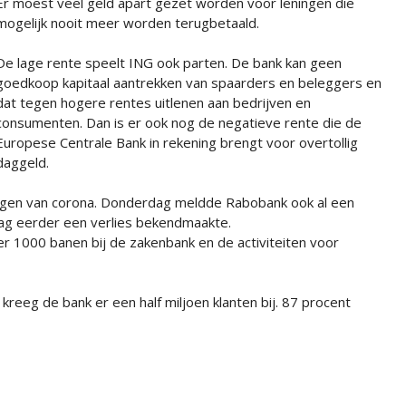
Er moest veel geld apart gezet worden voor leningen die
mogelijk nooit meer worden terugbetaald.
De lage rente speelt ING ook parten. De bank kan geen
goedkoop kapitaal aantrekken van spaarders en beleggers en
dat tegen hogere rentes uitlenen aan bedrijven en
consumenten. Dan is er ook nog de negatieve rente die de
Europese Centrale Bank in rekening brengt voor overtollig
daggeld.
gen van corona. Donderdag meldde Rabobank ook al een
dag eerder een verlies bekendmaakte.
 1000 banen bij de zakenbank en de activiteiten voor
kreeg de bank er een half miljoen klanten bij. 87 procent