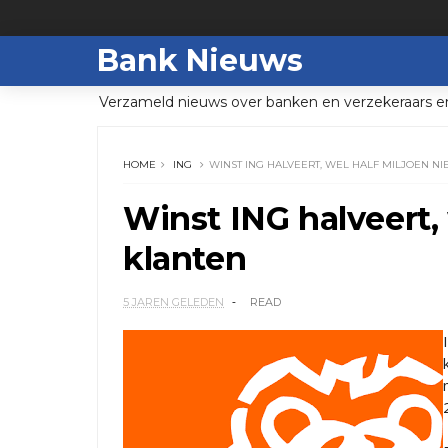
Bank Nieuws
Verzameld nieuws over banken en verzekeraars e
HOME
ING
WINST ING HALVEERT, WEL HALF MILJOEN N
Winst ING halveert,
klanten
5 JAREN GELEDEN
READ