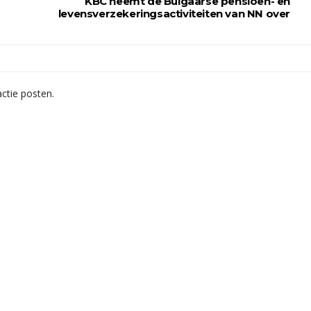
KBC neemt de Bulgaarse pensioen- en
levensverzekeringsactiviteiten van NN over
ctie posten.