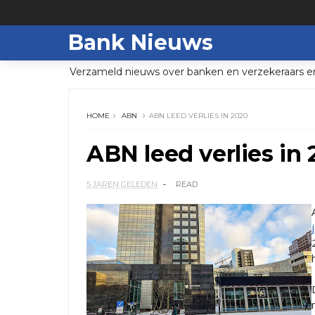
Bank Nieuws
Verzameld nieuws over banken en verzekeraars e
HOME
ABN
ABN LEED VERLIES IN 2020
ABN leed verlies in
5 JAREN GELEDEN
READ