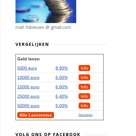
mail: hdnieuws @ gmail.com
VERGELIJKEN
Geld lenen
5000 euro
8.90%
Info
10000 euro
6.00%
Info
15000 euro
6.60%
Info
25000 euro
6,40%
Info
50000 euro
6.00%
Info
Alle Leenrentes
Disclaimer
VOLG ONS OP FACEBOOK