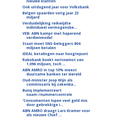
nieuwe klanten
Ook uitdagend jaar voor Volksbank
Belgen spaarden vorig jaar 23
miljard
Verduidelijking reikwijdte
individueel vermogensbe...
VEB: ABN kampt met haperend
verdienmodel
Staat moet SNS-beleggers 804
miljoen betalen
iDEAL betalingen naar hoogtepunt
Rabobank boekt nettowinst van
1.096 miljoen, toch ...
ABN AMRO in top 10% meest
duurzame banken ter wereld
Oud-minister Joop Wijn als
commissaris bij zakenba...
Bunq implementeert
naam-/nummercontrole
'Consumenten lopen veel geld mis
door gebrekkige i...
ABN AMRO draagt Lars Kramer voor
als nieuwe Chief ...