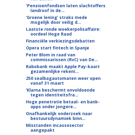
'Pensioenfondsen laten slachtoffers
landroof in de...
‘Groene lening’ straks mede
mogelijk door veilig d...
Laatste ronde woekerpolisaffaire:
oordeel Hoge Raad
Financiële verkiezingsdebatten
Opera start fintech in Spanje
Peter Blom in raad van
commissarissen (RvC) van De...
Rabobank maakt Apple Pay-kaart
gezamenlijke rekeni...
250 sealbagautomaten weer open
vanaf 31 maart
‘Klarna beschermt onvoldoende
tegen identiteitsfra...
Hoge penetratie betaal- en bank-
apps onder jongere...
Onafhankelijk onderzoek naar
bestuursdynamiek binn...
Misstanden incassosector
aangepakt