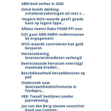
ABN leed verlies in 2020
Univé breidt dekking
schadeverzekeringen uit met s...
'Hogere WOZ-waarde geeft goede
kans op lagere hypo...
Allianz neemt Rabo PGGM PPI over
EOS gaat ABN AMRO ondersteunen
bij engagement
WOZ-waarde controleren kan geld
besparen
Herverzekering
leverancierskredieten verlengd
Boeteclausule Ferratum overstijgt
maximale krediet...
Beschikbaarheid betaaldiensten op
peil
Onderzoek naar
duurzaamheidsinformatie in
fondspro...
VEB: Twaalf bedrijven zonder
jaarrekening
Jan van den Berg nieuwe voorzitter
Raad van Commis...