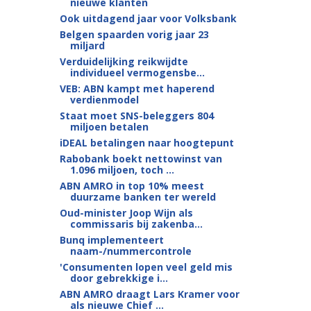
nieuwe klanten
Ook uitdagend jaar voor Volksbank
Belgen spaarden vorig jaar 23
miljard
Verduidelijking reikwijdte
individueel vermogensbe...
VEB: ABN kampt met haperend
verdienmodel
Staat moet SNS-beleggers 804
miljoen betalen
iDEAL betalingen naar hoogtepunt
Rabobank boekt nettowinst van
1.096 miljoen, toch ...
ABN AMRO in top 10% meest
duurzame banken ter wereld
Oud-minister Joop Wijn als
commissaris bij zakenba...
Bunq implementeert
naam-/nummercontrole
'Consumenten lopen veel geld mis
door gebrekkige i...
ABN AMRO draagt Lars Kramer voor
als nieuwe Chief ...