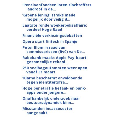
'Pensioenfondsen laten slachtoffers
landroof in de...
‘Groene lening’ straks mede
mogelijk door veilig d...
Laatste ronde woekerpolisaffaire:
oordeel Hoge Raad
Financiële verkiezingsdebatten
Opera start fintech in Spanje
Peter Blom in raad van
commissarissen (RvC) van De...
Rabobank maakt Apple Pay-kaart
gezamenlijke rekeni...
250 sealbagautomaten weer open
vanaf 31 maart
‘Klarna beschermt onvoldoende
tegen identiteitsfra...
Hoge penetratie betaal- en bank-
apps onder jongere...
Onafhankelijk onderzoek naar
bestuursdynamiek binn...
Misstanden incassosector
aangepakt