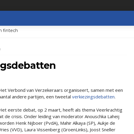
n fintech
N
ngsdebatten
Het Verbond van Verzekeraars organiseert, samen met een
aantal andere partijen, een tweetal
verkiezingsdebatten
.
Het eerste debat, op 2 maart, heeft als thema Veerkrachtig
uit de crisis. Onder leiding van moderator Anouschka Laheij
worden Henk Nijboer (PvdA), Mahir Alkaya (SP), Aukje de
Vries (VVD), Laura Vissenberg (GroenLinks), Joost Sneller