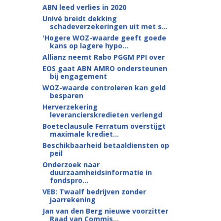
ABN leed verlies in 2020
Univé breidt dekking
schadeverzekeringen uit met s...
'Hogere WOZ-waarde geeft goede
kans op lagere hypo...
Allianz neemt Rabo PGGM PPI over
EOS gaat ABN AMRO ondersteunen
bij engagement
WOZ-waarde controleren kan geld
besparen
Herverzekering
leverancierskredieten verlengd
Boeteclausule Ferratum overstijgt
maximale krediet...
Beschikbaarheid betaaldiensten op
peil
Onderzoek naar
duurzaamheidsinformatie in
fondspro...
VEB: Twaalf bedrijven zonder
jaarrekening
Jan van den Berg nieuwe voorzitter
Raad van Commis...