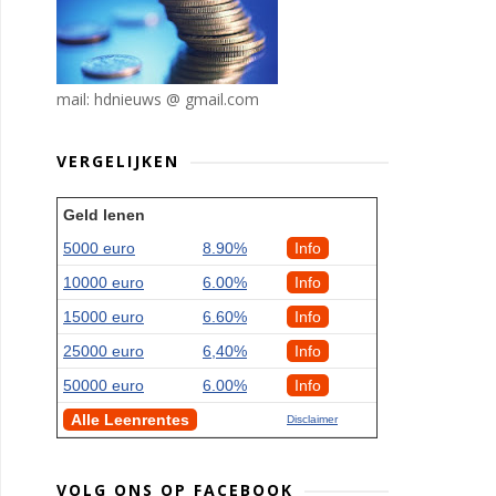
mail: hdnieuws @ gmail.com
VERGELIJKEN
Geld lenen
5000 euro
8.90%
Info
10000 euro
6.00%
Info
15000 euro
6.60%
Info
25000 euro
6,40%
Info
50000 euro
6.00%
Info
Alle Leenrentes
Disclaimer
VOLG ONS OP FACEBOOK