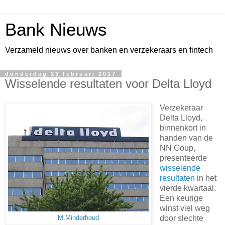
Bank Nieuws
Verzameld nieuws over banken en verzekeraars en fintech
donderdag 23 februari 2017
Wisselende resultaten voor Delta Lloyd
Verzekeraar
Delta Lloyd,
binnenkort in
handen van de
NN Goup,
presenteerde
wisselende
resultaten
in het
vierde kwartaal.
Een keurige
winst viel weg
door slechte
M.Minderhoud