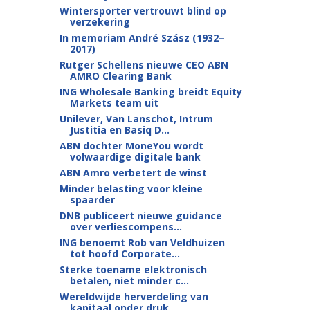
Wintersporter vertrouwt blind op
verzekering
In memoriam André Szász (1932–
2017)
Rutger Schellens nieuwe CEO ABN
AMRO Clearing Bank
ING Wholesale Banking breidt Equity
Markets team uit
Unilever, Van Lanschot, Intrum
Justitia en Basiq D...
ABN dochter MoneYou wordt
volwaardige digitale bank
ABN Amro verbetert de winst
Minder belasting voor kleine
spaarder
DNB publiceert nieuwe guidance
over verliescompens...
ING benoemt Rob van Veldhuizen
tot hoofd Corporate...
Sterke toename elektronisch
betalen, niet minder c...
Wereldwijde herverdeling van
kapitaal onder druk