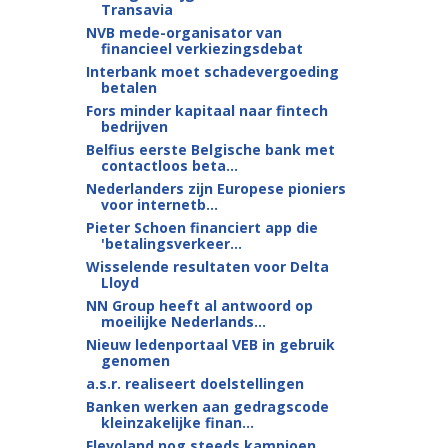
Transavia
NVB mede-organisator van
financieel verkiezingsdebat
Interbank moet schadevergoeding
betalen
Fors minder kapitaal naar fintech
bedrijven
Belfius eerste Belgische bank met
contactloos beta...
Nederlanders zijn Europese pioniers
voor internetb...
Pieter Schoen financiert app die
'betalingsverkeer...
Wisselende resultaten voor Delta
Lloyd
NN Group heeft al antwoord op
moeilijke Nederlands...
Nieuw ledenportaal VEB in gebruik
genomen
a.s.r. realiseert doelstellingen
Banken werken aan gedragscode
kleinzakelijke finan...
Flevoland nog steeds kampioen