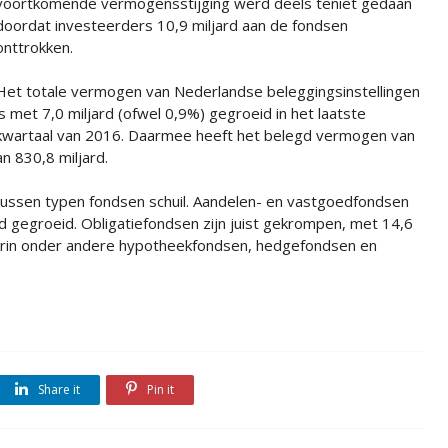
voortkomende vermogensstijging werd deels teniet gedaan
doordat investeerders 10,9 miljard aan de fondsen
onttrokken.
Het totale vermogen van Nederlandse beleggingsinstellingen
is met 7,0 miljard (ofwel 0,9%) gegroeid in het laatste
kwartaal van 2016. Daarmee heeft het belegd vermogen van
 830,8 miljard.
n tussen typen fondsen schuil. Aandelen- en vastgoedfondsen
ard gegroeid. Obligatiefondsen zijn juist gekrompen, met 14,6
aarin onder andere hypotheekfondsen, hedgefondsen en
Share it
Pin it