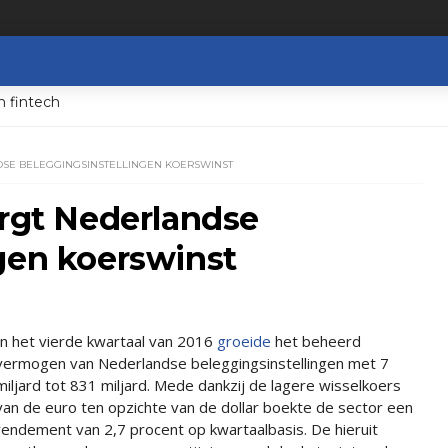
n fintech
SE BELEGGINGSINSTELLINGEN KOERSWINST
orgt Nederlandse
gen koerswinst
In het vierde kwartaal van 2016
groeide
het beheerd
vermogen van Nederlandse beleggingsinstellingen met 7
miljard tot 831 miljard. Mede dankzij de lagere wisselkoers
van de euro ten opzichte van de dollar boekte de sector een
rendement van 2,7 procent op kwartaalbasis. De hieruit