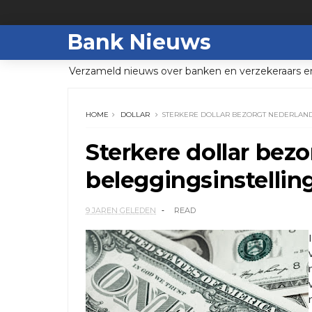
Bank Nieuws
Verzameld nieuws over banken en verzekeraars e
HOME
DOLLAR
STERKERE DOLLAR BEZORGT NEDERLAND
Sterkere dollar bez
beleggingsinstellin
9 JAREN GELEDEN
READ