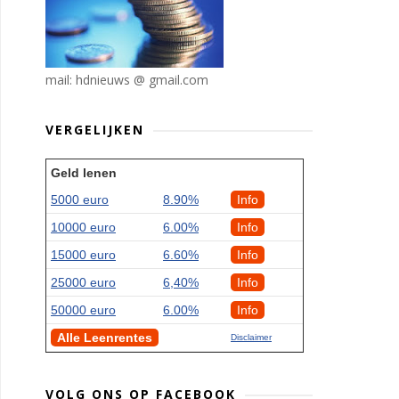
mail: hdnieuws @ gmail.com
VERGELIJKEN
Geld lenen
5000 euro
8.90%
Info
10000 euro
6.00%
Info
15000 euro
6.60%
Info
25000 euro
6,40%
Info
50000 euro
6.00%
Info
Alle Leenrentes
Disclaimer
VOLG ONS OP FACEBOOK