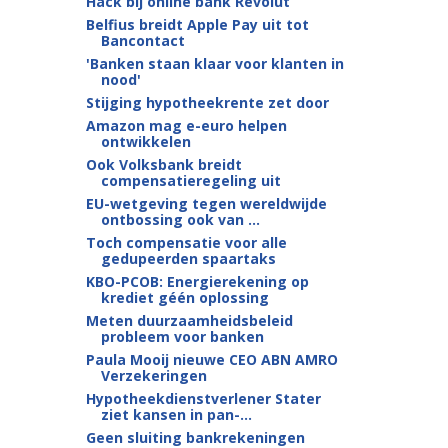
Hack bij online bank Revolut
Belfius breidt Apple Pay uit tot
Bancontact
'Banken staan klaar voor klanten in
nood'
Stijging hypotheekrente zet door
Amazon mag e-euro helpen
ontwikkelen
Ook Volksbank breidt
compensatieregeling uit
EU-wetgeving tegen wereldwijde
ontbossing ook van ...
Toch compensatie voor alle
gedupeerden spaartaks
KBO-PCOB: Energierekening op
krediet géén oplossing
Meten duurzaamheidsbeleid
probleem voor banken
Paula Mooij nieuwe CEO ABN AMRO
Verzekeringen
Hypotheekdienstverlener Stater
ziet kansen in pan-...
Geen sluiting bankrekeningen