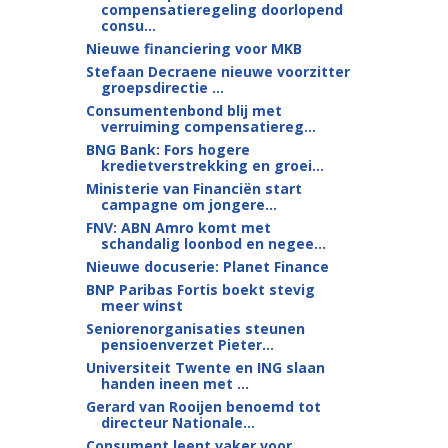
compensatieregeling doorlopend
consu...
Nieuwe financiering voor MKB
Stefaan Decraene nieuwe voorzitter
groepsdirectie ...
Consumentenbond blij met
verruiming compensatiereg...
BNG Bank: Fors hogere
kredietverstrekking en groei...
Ministerie van Financiën start
campagne om jongere...
FNV: ABN Amro komt met
schandalig loonbod en negee...
Nieuwe docuserie: Planet Finance
BNP Paribas Fortis boekt stevig
meer winst
Seniorenorganisaties steunen
pensioenverzet Pieter...
Universiteit Twente en ING slaan
handen ineen met ...
Gerard van Rooijen benoemd tot
directeur Nationale...
Consument leent vaker voor