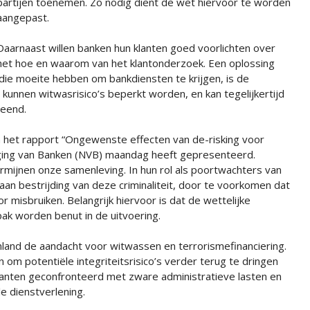
partijen toenemen. Zo nodig dient de wet hiervoor te worden
aangepast.
Daarnaast willen banken hun klanten goed voorlichten over
het hoe en waarom van het klantonderzoek. Een oplossing
die moeite hebben om bankdiensten te krijgen, is de
kunnen witwasrisico’s beperkt worden, en kan tegelijkertijd
leend.
 het rapport “Ongewenste effecten van de-risking voor
ging van Banken (NVB) maandag heeft gepresenteerd.
rmijnen onze samenleving. In hun rol als poortwachters van
aan bestrijding van deze criminaliteit, door te voorkomen dat
or misbruiken. Belangrijk hiervoor is dat de wettelijke
ak worden benut in de uitvoering.
nland de aandacht voor witwassen en terrorismefinanciering.
 potentiële integriteitsrisico’s verder terug te dringen
lanten geconfronteerd met zware administratieve lasten en
e dienstverlening.