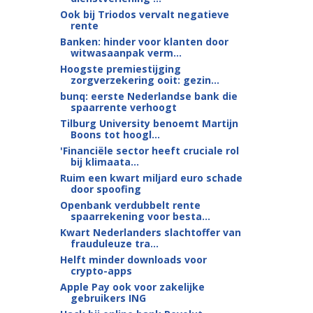
Ook bij Triodos vervalt negatieve
rente
Banken: hinder voor klanten door
witwasaanpak verm...
Hoogste premiestijging
zorgverzekering ooit: gezin...
bunq: eerste Nederlandse bank die
spaarrente verhoogt
Tilburg University benoemt Martijn
Boons tot hoogl...
'Financiële sector heeft cruciale rol
bij klimaata...
Ruim een kwart miljard euro schade
door spoofing
Openbank verdubbelt rente
spaarrekening voor besta...
Kwart Nederlanders slachtoffer van
frauduleuze tra...
Helft minder downloads voor
crypto-apps
Apple Pay ook voor zakelijke
gebruikers ING