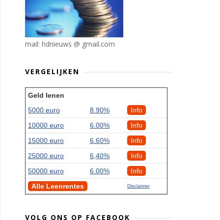
mail: hdnieuws @ gmail.com
VERGELIJKEN
Geld lenen
5000 euro
8.90%
Info
10000 euro
6.00%
Info
15000 euro
6.60%
Info
25000 euro
6,40%
Info
50000 euro
6.00%
Info
Alle Leenrentes
Disclaimer
VOLG ONS OP FACEBOOK