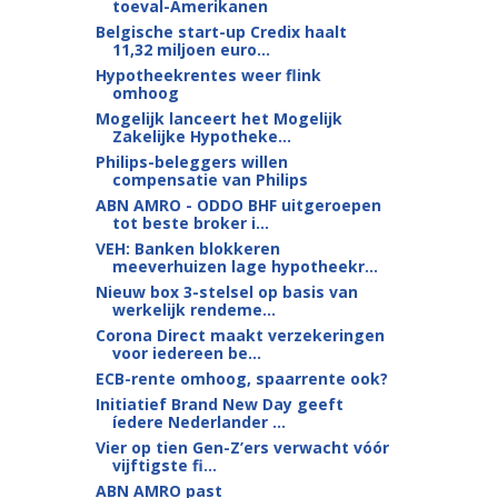
toeval-Amerikanen
Belgische start-up Credix haalt
11,32 miljoen euro...
Hypotheekrentes weer flink
omhoog
Mogelijk lanceert het Mogelijk
Zakelijke Hypotheke...
Philips-beleggers willen
compensatie van Philips
ABN AMRO - ODDO BHF uitgeroepen
tot beste broker i...
VEH: Banken blokkeren
meeverhuizen lage hypotheekr...
Nieuw box 3-stelsel op basis van
werkelijk rendeme...
Corona Direct maakt verzekeringen
voor iedereen be...
ECB-rente omhoog, spaarrente ook?
Initiatief Brand New Day geeft
íedere Nederlander ...
Vier op tien Gen-Z’ers verwacht vóór
vijftigste fi...
ABN AMRO past