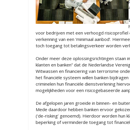
voor bedrijven met een verhoogd risicoprofiel 
verkenning van een ‘minimaal aanbod’. Hiermee 
toch toegang tot betalingsverkeer worden ver
Onder meer deze oplossingsrichtingen staan in
klanten en banken” dat de Nederlandse Vereni
Witwassen en financiering van terrorisme onde
het financiële systeem willen banken bijdragen 
criminelen hun financiële dienstverlening hiervo
mogelijkheden voor een risicogebaseerde aanp
De afgelopen jaren groeide in binnen- en buite
Mede daardoor hebben banken ervoor gekozen om
(‘de-risking’ genoemd). Hierdoor worden hun k
beperking of verminderde toegang tot financiël