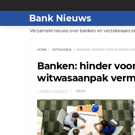
Bank Nieuws
Verzameld nieuws over banken en verzekeraars e
HOME
WITWASSEN
BANKEN: HINDER VOOR KLANTEN D
Banken: hinder voor
witwasaanpak verm
4 JAREN GELEDEN
READ