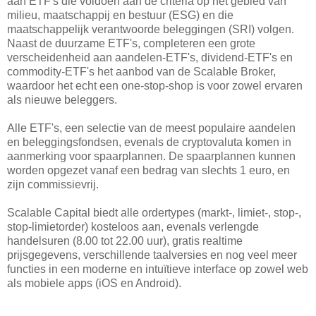
aan ETF's die voldoen aan de criteria op het gebied van
milieu, maatschappij en bestuur (ESG) en die
maatschappelijk verantwoorde beleggingen (SRI) volgen.
Naast de duurzame ETF's, completeren een grote
verscheidenheid aan aandelen-ETF's, dividend-ETF's en
commodity-ETF's het aanbod van de Scalable Broker,
waardoor het echt een one-stop-shop is voor zowel ervaren
als nieuwe beleggers.
Alle ETF's, een selectie van de meest populaire aandelen
en beleggingsfondsen, evenals de cryptovaluta komen in
aanmerking voor spaarplannen. De spaarplannen kunnen
worden opgezet vanaf een bedrag van slechts 1 euro, en
zijn commissievrij.
Scalable Capital biedt alle ordertypes (markt-, limiet-, stop-,
stop-limietorder) kosteloos aan, evenals verlengde
handelsuren (8.00 tot 22.00 uur), gratis realtime
prijsgegevens, verschillende taalversies en nog veel meer
functies in een moderne en intuïtieve interface op zowel web
als mobiele apps (iOS en Android).