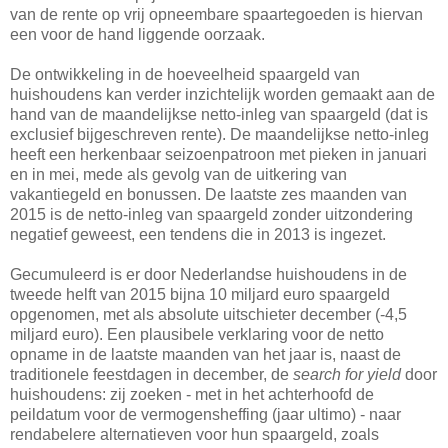
van de rente op vrij opneembare spaartegoeden is hiervan
een voor de hand liggende oorzaak.
De ontwikkeling in de hoeveelheid spaargeld van
huishoudens kan verder inzichtelijk worden gemaakt aan de
hand van de maandelijkse netto-inleg van spaargeld (dat is
exclusief bijgeschreven rente). De maandelijkse netto-inleg
heeft een herkenbaar seizoenpatroon met pieken in januari
en in mei, mede als gevolg van de uitkering van
vakantiegeld en bonussen. De laatste zes maanden van
2015 is de netto-inleg van spaargeld zonder uitzondering
negatief geweest, een tendens die in 2013 is ingezet.
Gecumuleerd is er door Nederlandse huishoudens in de
tweede helft van 2015 bijna 10 miljard euro spaargeld
opgenomen, met als absolute uitschieter december (-4,5
miljard euro). Een plausibele verklaring voor de netto
opname in de laatste maanden van het jaar is, naast de
traditionele feestdagen in december, de
search for yield
door
huishoudens: zij zoeken - met in het achterhoofd de
peildatum voor de vermogensheffing (jaar ultimo) - naar
rendabelere alternatieven voor hun spaargeld, zoals