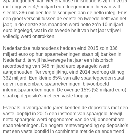
Spaartegoeden van Nederlandse huishoudens zijn in 2015
met ongeveer 4,5 miljard euro toegenomen, hiervan valt
slechts 386 miljoen toe te schrijven aan de netto inleg. Er is
een groot verschil tussen de eerste en tweede helft van het
jaar; in de eerste zes maanden werd netto zo’n 10 miljard
euro ingelegd, wat in de tweede helft van het jaar vrijwel
volledig werd onttrokken.
Nederlandse huishoudens hadden eind 2015 zo’n 336
miljard euro op hun spaarrekeningen staan bij banken in
Nederland, terwijl halverwege het jaar een historisch
recordbedrag van 345 miljard euro spaargeld werd
aangehouden. Ter vergelijking, eind 2014 bedroeg dit nog
332 miljard. Een kleine 85% van alle spaartegoeden staat
op vrij opneembare spaarrekeningen, bijvoorbeeld
internetspaarrekeningen. De overige 15% (52 miljard euro)
staat op deposito’s met een vaste looptijd.
Evenals in voorgaande jaren kenden de deposito’s met een
vaste looptijd in 2015 een instroom van spaargeld, terwijl
netto spaargeld werd opgenomen van de vrij opneembare
spaarrekeningen. De hogere rentevergoeding op deposito’s
met een vaste looptijd in combinatie met de dalende trend