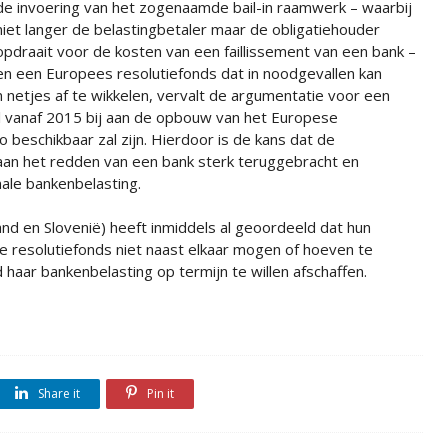
de invoering van het zogenaamde bail-in raamwerk – waarbij
niet langer de belastingbetaler maar de obligatiehouder
opdraait voor de kosten van een faillissement van een bank –
en een Europees resolutiefonds dat in noodgevallen kan
etjes af te wikkelen, vervalt de argumentatie voor een
l vanaf 2015 bij aan de opbouw van het Europese
ro beschikbaar zal zijn. Hierdoor is de kans dat de
aan het redden van een bank sterk teruggebracht en
ale bankenbelasting.
land en Slovenië) heeft inmiddels al geoordeeld dat hun
e resolutiefonds niet naast elkaar mogen of hoeven te
 haar bankenbelasting op termijn te willen afschaffen.
Share it
Pin it