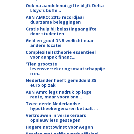
Ook na aandelenuitgifte blijft Delta
Lloyd’s buffe...
ABN AMRO: 2015 recordjaar
duurzame beleggingen
Gratis hulp bij belastingaangifte
door studenten
Geld en goud DNB wellicht naar
andere locatie
Complexiteitstheorie essentieel
voor aanpak financ...
'Tien grootste
levensverzekeringsmaatschappije
n in...
Nederlander heeft gemiddeld 35
euro op zak
ABN Amro legt nadruk op lage
rente, maar vooralsno...
Twee derde Nederlandse
hypotheekeigenaren betaalt ...
Vertrouwen in verzekeraars
opnieuw iets gestegen
Hogere nettowinst voor Aegon
Betalen met selfie wordt officieel