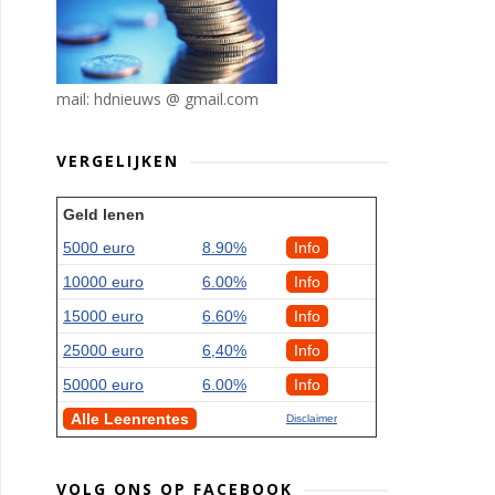
mail: hdnieuws @ gmail.com
VERGELIJKEN
Geld lenen
5000 euro
8.90%
Info
10000 euro
6.00%
Info
15000 euro
6.60%
Info
25000 euro
6,40%
Info
50000 euro
6.00%
Info
Alle Leenrentes
Disclaimer
VOLG ONS OP FACEBOOK