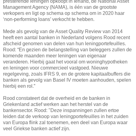
presterende leningen opkoopt in Ierland, de National Asset
Management Agency (NAMA), is één van de grootste
verkopers en ligt op schema op schema om in 2020 haar
‘non-performing loans’ verkocht te hebben.
Mede als gevolg van de Asset Quality Review van 2014
heeft een aantal banken in Nederland volgens Rood recent
afscheid genomen van delen van hun leningportefeuilles.
Rood: “En gezien de belangstelling van beleggers zullen de
komende maanden meer leningen van eigenaar
veranderen. Hierbij gaat het vooral om woninghypotheken
en leningen voor commercieel vastgoed. Nieuwe
regelgeving, zoals IFRS 9, en de grotere kapitaalbuffers die
banken als gevolg van Basel IV moeten aanhouden, spelen
hierbij een rol.”
Rood constateert dat de overheid en de banken in
Griekenland actief werken aan het herstel van de
bankensector. Rood: "Deze inspanningen zullen ertoe
leiden dat de verkoop van leningportefeuilles in het zuiden
van Europa flink zal toenemen, een deel van Europa waar
veel Griekse banken actief zijn.