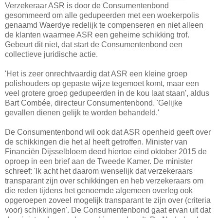
Verzekeraar ASR is door de Consumentenbond
gesommeerd om alle gedupeerden met een woekerpolis
genaamd Waerdye redelijk te compenseren en niet alleen
de klanten waarmee ASR een geheime schikking trof.
Gebeurt dit niet, dat start de Consumentenbond een
collectieve juridische actie.
'Het is zeer onrechtvaardig dat ASR een kleine groep
polishouders op gepaste wijze tegemoet komt, maar een
veel grotere groep gedupeerden in de kou laat staan', aldus
Bart Combée, directeur Consumentenbond. 'Gelijke
gevallen dienen gelijk te worden behandeld.'
De Consumentenbond wil ook dat ASR openheid geeft over
de schikkingen die het al heeft getroffen. Minister van
Financiën Dijsselbloem deed hiertoe eind oktober 2015 de
oproep in een brief aan de Tweede Kamer. De minister
schreef: 'Ik acht het daarom wenselijk dat verzekeraars
transparant zijn over schikkingen en heb verzekeraars om
die reden tijdens het genoemde algemeen overleg ook
opgeroepen zoveel mogelijk transparant te zijn over (criteria
voor) schikkingen'. De Consumentenbond gaat ervan uit dat