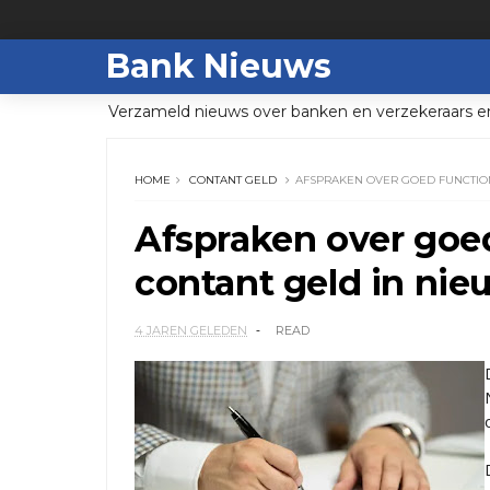
Bank Nieuws
Verzameld nieuws over banken en verzekeraars e
HOME
CONTANT GELD
AFSPRAKEN OVER GOED FUNCTIO
Afspraken over goe
contant geld in ni
4 JAREN GELEDEN
READ