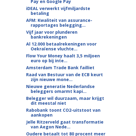
Pay en Google Pay
iDEAL verwerkt vijfmiljardste
betaling
AFM: Kwaliteit van assurance-
rapportages belegging...
Vijf jaar voor plunderen
bankrekeningen
Al 12.000 betaalrekeningen voor
Oekraïense vluchte...
Flow Your Money haalt 3,5 miljoen
euro op bij inte...
Amsterdam Trade Bank failliet
Raad van Bestuur van de ECB keurt
zijn nieuwe mone...
Nieuwe generatie Nederlandse
beleggers omarmt kapi...
Belegger wil duurzaam, maar krijgt
dit meestal niet
Rabobank toont CO2-uitstoot van
aankopen
Jelle Ritzerveld gaat transformatie
van Aegon Nede...
Oudere betaalt tot 80 procent meer