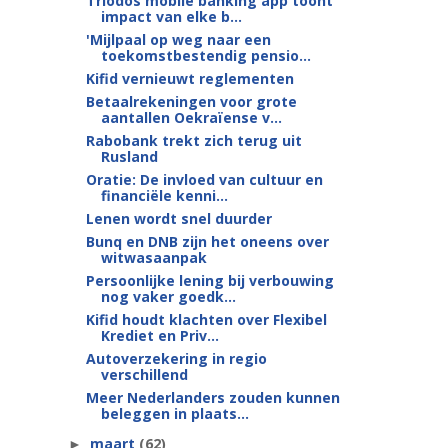
Triodos mobile banking app toont
impact van elke b...
'Mijlpaal op weg naar een
toekomstbestendig pensio...
Kifid vernieuwt reglementen
Betaalrekeningen voor grote
aantallen Oekraïense v...
Rabobank trekt zich terug uit
Rusland
Oratie: De invloed van cultuur en
financiële kenni...
Lenen wordt snel duurder
Bunq en DNB zijn het oneens over
witwasaanpak
Persoonlijke lening bij verbouwing
nog vaker goedk...
Kifid houdt klachten over Flexibel
Krediet en Priv...
Autoverzekering in regio
verschillend
Meer Nederlanders zouden kunnen
beleggen in plaats...
maart
(62)
►