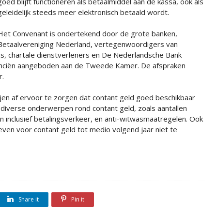
goed blijft functioneren als betaalmiddel aan de kassa, ook als
geleidelijk steeds meer elektronisch betaald wordt.
Het Convenant is ondertekend door de grote banken,
Betaalvereniging Nederland, vertegenwoordigers van
ns, chartale dienstverleners en De Nederlandsche Bank
nanciën aangeboden aan de Tweede Kamer. De afspraken
r.
en af ervoor te zorgen dat contant geld goed beschikbaar
r diverse onderwerpen rond contant geld, zoals aantallen
n inclusief betalingsverkeer, en anti-witwasmaatregelen. Ook
ven voor contant geld tot medio volgend jaar niet te
Share it
Pin it