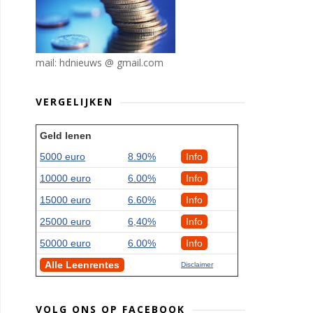
mail: hdnieuws @ gmail.com
VERGELIJKEN
Geld lenen
5000 euro
8.90%
Info
10000 euro
6.00%
Info
15000 euro
6.60%
Info
25000 euro
6,40%
Info
50000 euro
6.00%
Info
Alle Leenrentes
Disclaimer
VOLG ONS OP FACEBOOK