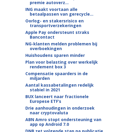
premie autoverz...
ING maakt voortaan alle
betaalpassen van gerecycle...
Oorlog- en stakersrisico en
transportverzekeringen
Apple Pay ondersteunt straks
Bancontact
NG-klanten melden problemen bij
overboekingen
Huishoudens sparen minder
Plan voor belasting over werkelijk
rendement box 3
Compensatie spaarders in de
miljarden
Aantal kassabetalingen redelijk
stabiel in 2021
BUX lanceert naar fractionele
Europese ETF’s
Drie aanhoudingen in onderzoek
naar cryptovaluta
ABN Amro stopt ondersteuning van
app op Android 7.0
DNB zet volgende stap na publicatie