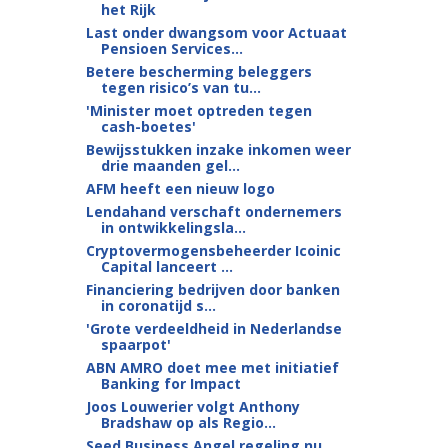
het Rijk
Last onder dwangsom voor Actuaat
Pensioen Services...
Betere bescherming beleggers
tegen risico’s van tu...
'Minister moet optreden tegen
cash-boetes'
Bewijsstukken inzake inkomen weer
drie maanden gel...
AFM heeft een nieuw logo
Lendahand verschaft ondernemers
in ontwikkelingsla...
Cryptovermogensbeheerder Icoinic
Capital lanceert ...
Financiering bedrijven door banken
in coronatijd s...
'Grote verdeeldheid in Nederlandse
spaarpot'
ABN AMRO doet mee met initiatief
Banking for Impact
Joos Louwerier volgt Anthony
Bradshaw op als Regio...
Seed Business Angel regeling nu