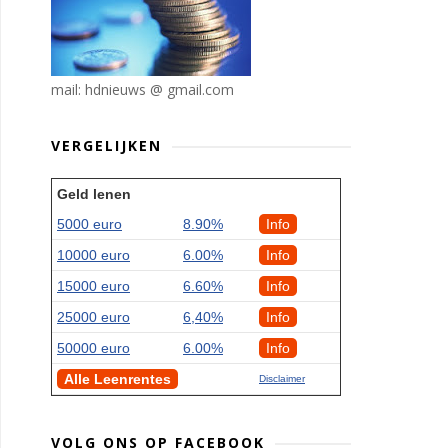
mail: hdnieuws @ gmail.com
VERGELIJKEN
Geld lenen
5000 euro
8.90%
Info
10000 euro
6.00%
Info
15000 euro
6.60%
Info
25000 euro
6,40%
Info
50000 euro
6.00%
Info
Alle Leenrentes
Disclaimer
VOLG ONS OP FACEBOOK