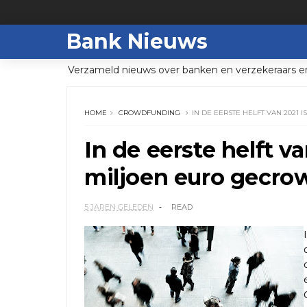
Bank Nieuws
Verzameld nieuws over banken en verzekeraars e
HOME
CROWDFUNDING
IN DE EERSTE HELFT VAN 2021
In de eerste helft v
miljoen euro gecr
5 JAREN GELEDEN
READ