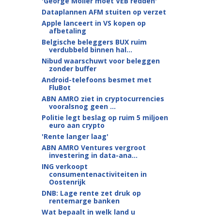
'George Möller moet VEB redden'
Dataplannen AFM stuiten op verzet
Apple lanceert in VS kopen op
afbetaling
Belgische beleggers BUX ruim
verdubbeld binnen hal...
Nibud waarschuwt voor beleggen
zonder buffer
Android-telefoons besmet met
FluBot
ABN AMRO ziet in cryptocurrencies
vooralsnog geen ...
Politie legt beslag op ruim 5 miljoen
euro aan crypto
'Rente langer laag'
ABN AMRO Ventures vergroot
investering in data-ana...
ING verkoopt
consumentenactiviteiten in
Oostenrijk
DNB: Lage rente zet druk op
rentemarge banken
Wat bepaalt in welk land u