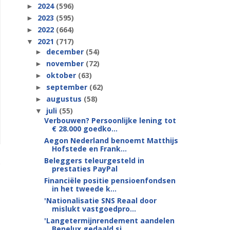
2024
(596)
►
2023
(595)
►
2022
(664)
►
2021
(717)
▼
december
(54)
►
november
(72)
►
oktober
(63)
►
september
(62)
►
augustus
(58)
►
juli
(55)
▼
Verbouwen? Persoonlijke lening tot
€ 28.000 goedko...
Aegon Nederland benoemt Matthijs
Hofstede en Frank...
Beleggers teleurgesteld in
prestaties PayPal
Financiële positie pensioenfondsen
in het tweede k...
'Nationalisatie SNS Reaal door
mislukt vastgoedpro...
'Langetermijnrendement aandelen
Benelux gedaald si...