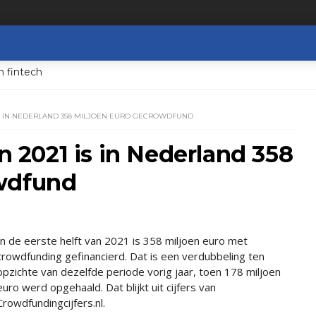
n fintech
 IS IN NEDERLAND 358 MILJOEN EURO GECROWDFUND
an 2021 is in Nederland 358
owdfund
In de eerste helft van 2021 is 358 miljoen euro met
crowdfunding gefinancierd. Dat is een verdubbeling ten
opzichte van dezelfde periode vorig jaar, toen 178 miljoen
euro werd opgehaald. Dat blijkt uit cijfers van
Crowdfundingcijfers.nl.