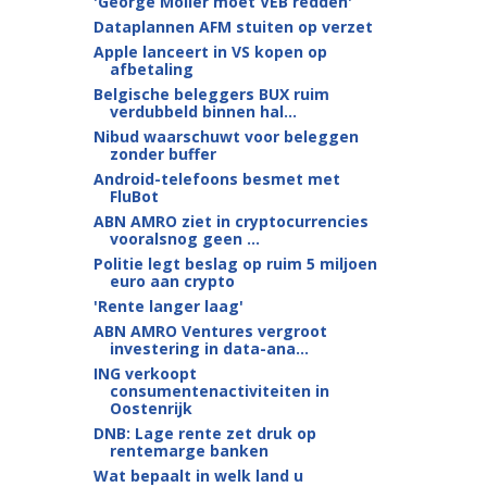
'George Möller moet VEB redden'
Dataplannen AFM stuiten op verzet
Apple lanceert in VS kopen op
afbetaling
Belgische beleggers BUX ruim
verdubbeld binnen hal...
Nibud waarschuwt voor beleggen
zonder buffer
Android-telefoons besmet met
FluBot
ABN AMRO ziet in cryptocurrencies
vooralsnog geen ...
Politie legt beslag op ruim 5 miljoen
euro aan crypto
'Rente langer laag'
ABN AMRO Ventures vergroot
investering in data-ana...
ING verkoopt
consumentenactiviteiten in
Oostenrijk
DNB: Lage rente zet druk op
rentemarge banken
Wat bepaalt in welk land u