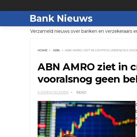
Bank Nieuws
Verzameld nieuws over banken en verzekeraars e
HOME
ABN
ABN AMRO ZIET IN CRYPTOCURRENCIES VO
ABN AMRO ziet in c
vooralsnog geen be
5 JAREN GELEDEN
READ