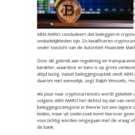
ABN AMRO concludeert dat beleggen in cryptocu
onduidelijkheden zijn. Zo kwalificeren cryptocurr
onder toezicht van de Autoriteit Financiële Mar
Door dit gebrek aan regulering en transparanti
karakter, waardoor er kans is op grote verlie
altijd lastig. Vanuit beleggingsoptiek vindt A
daarom niet wenselijk, zegt Ralph Wessels, H
Als puur naar cryptocurrencies wordt gekeken a
volgens ABN AMRO het dichtst bij dat van ventu
beleggingscategorie in theorie tot een lagere c
leiden, maar uit onderzoek komt hierover geen 
voorzichtig worden omgegaan met de vraag of c
de bank.