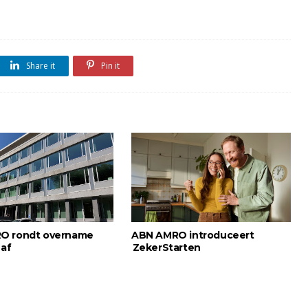
Share it
Pin it
O rondt overname
ABN AMRO introduceert
 af
ZekerStarten