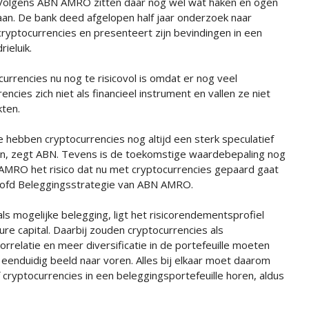
Volgens ABN AMRO zitten daar nog wel wat haken en ogen
aan. De bank deed afgelopen half jaar onderzoek naar
cryptocurrencies en presenteert zijn bevindingen in een
drieluik.
rrencies nu nog te risicovol is omdat er nog veel
encies zich niet als financieel instrument en vallen ze niet
kten.
e hebben cryptocurrencies nog altijd een sterk speculatief
zen, zegt ABN. Tevens is de toekomstige waardebepaling nog
BN AMRO het risico dat nu met cryptocurrencies gepaard gaat
oofd Beleggingsstrategie van ABN AMRO.
ls mogelijke belegging, ligt het risicorendementsprofiel
re capital. Daarbij zouden cryptocurrencies als
orrelatie en meer diversificatie in de portefeuille moeten
eenduidig beeld naar voren. Alles bij elkaar moet daarom
ryptocurrencies in een beleggingsportefeuille horen, aldus