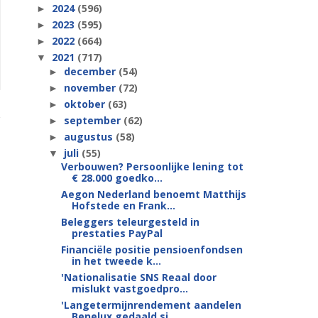
2024
(596)
►
2023
(595)
►
2022
(664)
►
2021
(717)
▼
december
(54)
►
november
(72)
►
oktober
(63)
►
september
(62)
►
augustus
(58)
►
juli
(55)
▼
Verbouwen? Persoonlijke lening tot
€ 28.000 goedko...
Aegon Nederland benoemt Matthijs
Hofstede en Frank...
Beleggers teleurgesteld in
prestaties PayPal
Financiële positie pensioenfondsen
in het tweede k...
'Nationalisatie SNS Reaal door
mislukt vastgoedpro...
'Langetermijnrendement aandelen
Benelux gedaald si...