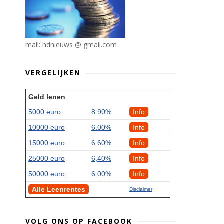
mail: hdnieuws @ gmail.com
VERGELIJKEN
Geld lenen
5000 euro
8.90%
Info
10000 euro
6.00%
Info
15000 euro
6.60%
Info
25000 euro
6,40%
Info
50000 euro
6.00%
Info
Alle Leenrentes
Disclaimer
VOLG ONS OP FACEBOOK