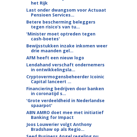
het Rijk
Last onder dwangsom voor Actuaat
Pensioen Services...
Betere bescherming beleggers
tegen risico’s van tu...
'Minister moet optreden tegen
cash-boetes'
Bewijsstukken inzake inkomen weer
drie maanden gel...
AFM heeft een nieuw logo
Lendahand verschaft ondernemers
in ontwikkelingsla...
Cryptovermogensbeheerder Icoinic
Capital lanceert ...
Financiering bedrijven door banken
in coronatijd s...
'Grote verdeeldheid in Nederlandse
spaarpot'
ABN AMRO doet mee met initiatief
Banking for Impact
Joos Louwerier volgt Anthony
Bradshaw op als Regio...
Seed Business Angel regeling nu