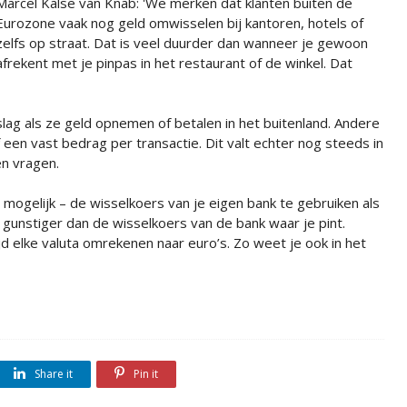
Marcel Kalse van Knab: 'We merken dat klanten buiten de
Eurozone vaak nog geld omwisselen bij kantoren, hotels of
zelfs op straat. Dat is veel duurder dan wanneer je gewoon
afrekent met je pinpas in het restaurant of de winkel. Dat
lag als ze geld opnemen of betalen in het buitenland. Andere
een vast bedrag per transactie. Dit valt echter nog steeds in
en vragen.
 mogelijk – de wisselkoers van je eigen bank te gebruiken als
ijd gunstiger dan de wisselkoers van de bank waar je pint.
d elke valuta omrekenen naar euro’s. Zo weet je ook in het
Share it
Pin it