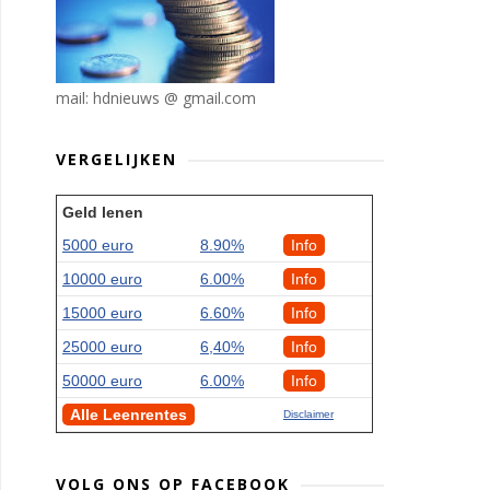
mail: hdnieuws @ gmail.com
VERGELIJKEN
Geld lenen
5000 euro
8.90%
Info
10000 euro
6.00%
Info
15000 euro
6.60%
Info
25000 euro
6,40%
Info
50000 euro
6.00%
Info
Alle Leenrentes
Disclaimer
VOLG ONS OP FACEBOOK