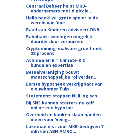
Centraal Beheer helpt MKB-
ondernemers met digitale...
Hello bank! wil grote speler in de
wereld van ‘ope...
Raad van Kinderen adviseert DNB
Rabobank: woningen mogelijk
duurder door verhuizen...
Cryptomining-malware groeit met
28 procent
Achmea en EIT Climate-KIC
bundelen expertise
Betaalvereniging bouwt
maatschappelijke rol verder...
Eerste hypotheek verkrijgbaar van
nieuwkomer Tulp ...
Statement: stoppen NLII logisch
Bij SNS kunnen starters nu zelf
online een hypothe...
Overheid en banken slaan handen
ineen voor ‘veilig...
Lakeman eist voor MKB-bedrijven 7
mln van ABN AMRO...