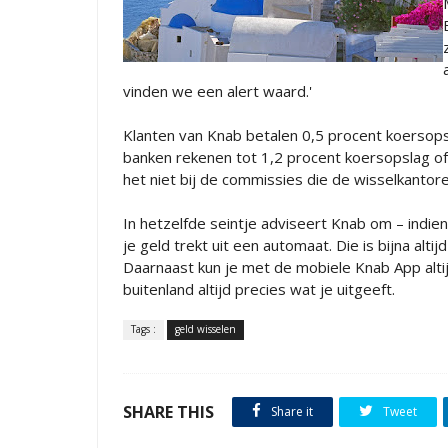
vinden we een alert waard.'
Klanten van Knab betalen 0,5 procent koersops
banken rekenen tot 1,2 procent koersopslag of 
het niet bij de commissies die de wisselkantor
In hetzelfde seintje adviseert Knab om – indien
je geld trekt uit een automaat. Die is bijna alt
Daarnaast kun je met de mobiele Knab App altij
buitenland altijd precies wat je uitgeeft.
Tags :
geld wisselen
SHARE THIS
Share it
Tweet