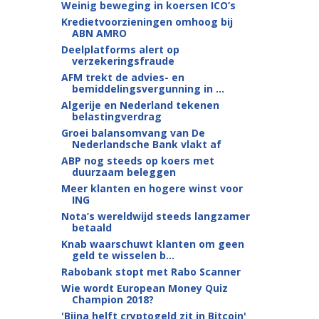
Weinig beweging in koersen ICO’s
Kredietvoorzieningen omhoog bij
ABN AMRO
Deelplatforms alert op
verzekeringsfraude
AFM trekt de advies- en
bemiddelingsvergunning in ...
Algerije en Nederland tekenen
belastingverdrag
Groei balansomvang van De
Nederlandsche Bank vlakt af
ABP nog steeds op koers met
duurzaam beleggen
Meer klanten en hogere winst voor
ING
Nota’s wereldwijd steeds langzamer
betaald
Knab waarschuwt klanten om geen
geld te wisselen b...
Rabobank stopt met Rabo Scanner
Wie wordt European Money Quiz
Champion 2018?
'Bijna helft cryptogeld zit in Bitcoin'