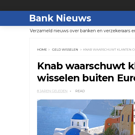
Bank Nieuws
Verzameld nieuws over banken en verzekeraars e
HOME
GELD WISSELEN
KNAB WAARSCHUWT KLANTEN OM
Knab waarschuwt kl
wisselen buiten Eu
8 JAREN GELEDEN
READ