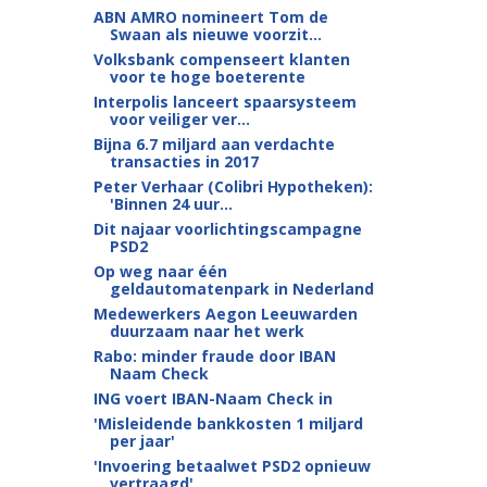
ABN AMRO nomineert Tom de
Swaan als nieuwe voorzit...
Volksbank compenseert klanten
voor te hoge boeterente
Interpolis lanceert spaarsysteem
voor veiliger ver...
Bijna 6.7 miljard aan verdachte
transacties in 2017
Peter Verhaar (Colibri Hypotheken):
'Binnen 24 uur...
Dit najaar voorlichtingscampagne
PSD2
Op weg naar één
geldautomatenpark in Nederland
Medewerkers Aegon Leeuwarden
duurzaam naar het werk
Rabo: minder fraude door IBAN
Naam Check
ING voert IBAN-Naam Check in
'Misleidende bankkosten 1 miljard
per jaar'
'Invoering betaalwet PSD2 opnieuw
vertraagd'