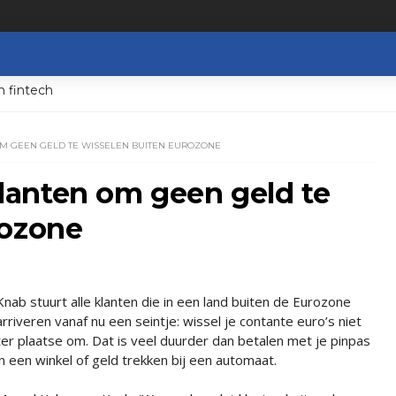
n fintech
 GEEN GELD TE WISSELEN BUITEN EUROZONE
anten om geen geld te
rozone
Knab stuurt alle klanten die in een land buiten de Eurozone
arriveren vanaf nu een seintje: wissel je contante euro’s niet
ter plaatse om. Dat is veel duurder dan betalen met je pinpas
in een winkel of geld trekken bij een automaat.