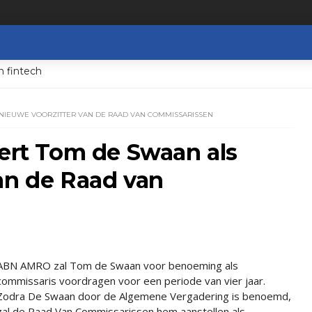
n fintech
NIEUWE VOORZITTER VAN DE RAAD VAN COMMISSARISSEN
t Tom de Swaan als
an de Raad van
ABN AMRO zal Tom de Swaan voor benoeming als
commissaris voordragen voor een periode van vier jaar.
Zodra De Swaan door de Algemene Vergadering is benoemd,
zal de Raad Van Commissarissen hem aanstellen als