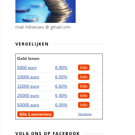
mail: hdnieuws @ gmail.com
VERGELIJKEN
Geld lenen
5000 euro
8.90%
Info
10000 euro
6.00%
Info
15000 euro
6.60%
Info
25000 euro
6,40%
Info
50000 euro
6.00%
Info
Alle Leenrentes
Disclaimer
VOLG ONS OP FACEBOOK