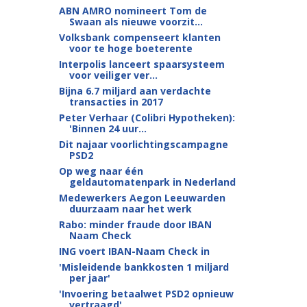
ABN AMRO nomineert Tom de
Swaan als nieuwe voorzit...
Volksbank compenseert klanten
voor te hoge boeterente
Interpolis lanceert spaarsysteem
voor veiliger ver...
Bijna 6.7 miljard aan verdachte
transacties in 2017
Peter Verhaar (Colibri Hypotheken):
'Binnen 24 uur...
Dit najaar voorlichtingscampagne
PSD2
Op weg naar één
geldautomatenpark in Nederland
Medewerkers Aegon Leeuwarden
duurzaam naar het werk
Rabo: minder fraude door IBAN
Naam Check
ING voert IBAN-Naam Check in
'Misleidende bankkosten 1 miljard
per jaar'
'Invoering betaalwet PSD2 opnieuw
vertraagd'