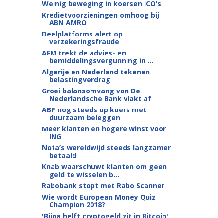
Weinig beweging in koersen ICO’s
Kredietvoorzieningen omhoog bij
ABN AMRO
Deelplatforms alert op
verzekeringsfraude
AFM trekt de advies- en
bemiddelingsvergunning in ...
Algerije en Nederland tekenen
belastingverdrag
Groei balansomvang van De
Nederlandsche Bank vlakt af
ABP nog steeds op koers met
duurzaam beleggen
Meer klanten en hogere winst voor
ING
Nota’s wereldwijd steeds langzamer
betaald
Knab waarschuwt klanten om geen
geld te wisselen b...
Rabobank stopt met Rabo Scanner
Wie wordt European Money Quiz
Champion 2018?
'Bijna helft cryptogeld zit in Bitcoin'