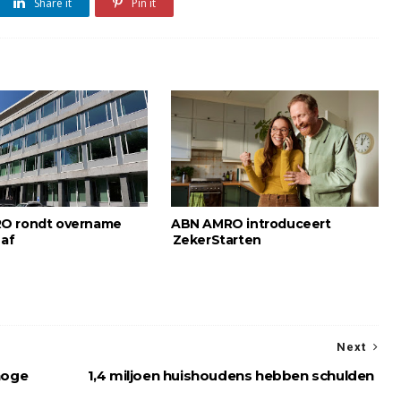
Share it
Pin it
O rondt overname
ABN AMRO introduceert
 af
ZekerStarten
Next
hoge
1,4 miljoen huishoudens hebben schulden