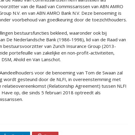
voorzitter van de Raad van Commissarissen van ABN AMRO
Group N.V. en van ABN AMRO Bank N.V. Deze benoeming is
onder voorbehoud van goedkeuring door de toezichthouders.
ellingen bestuursfuncties bekleed, waaronder ook bij
e van De Nederlandsche Bank (1986-1998), lid van de Raad van
bestuursvoorzitter van Zurich Insurance Group (2013-
de portefeuille van zakelijke en non-profit-activiteiten,
 DSM, Ahold en Van Lanschot.
Aandeelhouders voor de benoeming van Tom de Swaan zal
ing wordt gesteund door de NLFI, in overeenstemming met
 de relatieovereenkomst (Relationship Agreement) tussen NLFI
ave op, die sinds 5 februari 2018 optreedt als
issarissen.