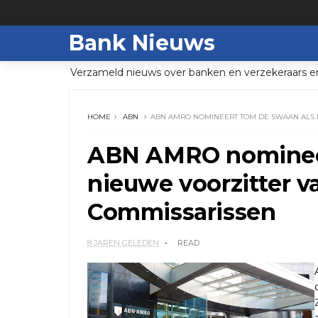
Bank Nieuws
Verzameld nieuws over banken en verzekeraars e
HOME
ABN
ABN AMRO NOMINEERT TOM DE SWAAN ALS 
ABN AMRO nomineer
nieuwe voorzitter v
Commissarissen
8 JAREN GELEDEN
READ