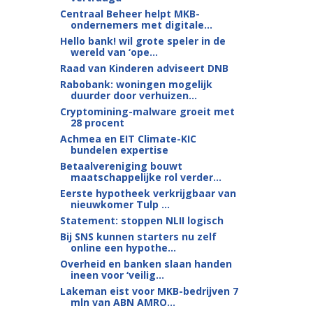
Centraal Beheer helpt MKB-
ondernemers met digitale...
Hello bank! wil grote speler in de
wereld van ‘ope...
Raad van Kinderen adviseert DNB
Rabobank: woningen mogelijk
duurder door verhuizen...
Cryptomining-malware groeit met
28 procent
Achmea en EIT Climate-KIC
bundelen expertise
Betaalvereniging bouwt
maatschappelijke rol verder...
Eerste hypotheek verkrijgbaar van
nieuwkomer Tulp ...
Statement: stoppen NLII logisch
Bij SNS kunnen starters nu zelf
online een hypothe...
Overheid en banken slaan handen
ineen voor ‘veilig...
Lakeman eist voor MKB-bedrijven 7
mln van ABN AMRO...