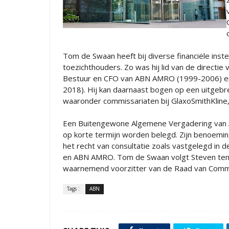
Tom de Swaan heeft bij diverse financiële inst
toezichthouders. Zo was hij lid van de directi
Bestuur en CFO van ABN AMRO (1999-2006) en 
2018). Hij kan daarnaast bogen op een uitgebrei
waaronder commissariaten bij GlaxoSmithKline,
Een Buitengewone Algemene Vergadering van 
op korte termijn worden belegd. Zijn benoem
het recht van consultatie zoals vastgelegd in
en ABN AMRO. Tom de Swaan volgt Steven ten H
waarnemend voorzitter van de Raad van Comm
Tags :
ABN