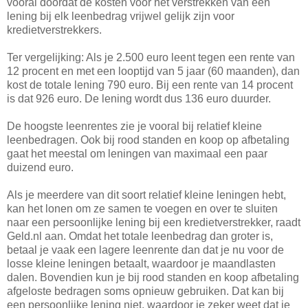
vooral doordat de kosten voor het verstrekken van een
lening bij elk leenbedrag vrijwel gelijk zijn voor
kredietverstrekkers.
Ter vergelijking: Als je 2.500 euro leent tegen een rente van
12 procent en met een looptijd van 5 jaar (60 maanden), dan
kost de totale lening 790 euro. Bij een rente van 14 procent
is dat 926 euro. De lening wordt dus 136 euro duurder.
De hoogste leenrentes zie je vooral bij relatief kleine
leenbedragen. Ook bij rood standen en koop op afbetaling
gaat het meestal om leningen van maximaal een paar
duizend euro.
Als je meerdere van dit soort relatief kleine leningen hebt,
kan het lonen om ze samen te voegen en over te sluiten
naar een persoonlijke lening bij een kredietverstrekker, raadt
Geld.nl aan. Omdat het totale leenbedrag dan groter is,
betaal je vaak een lagere leenrente dan dat je nu voor de
losse kleine leningen betaalt, waardoor je maandlasten
dalen. Bovendien kun je bij rood standen en koop afbetaling
afgeloste bedragen soms opnieuw gebruiken. Dat kan bij
een persoonlijke lening niet, waardoor je zeker weet dat je