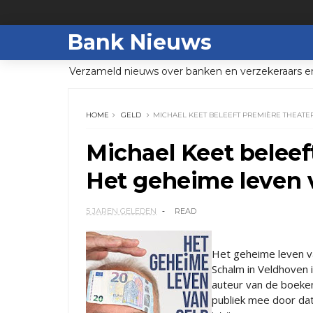
Bank Nieuws
Verzameld nieuws over banken en verzekeraars e
HOME
GELD
MICHAEL KEET BELEEFT PREMIÈRE THEATE
Michael Keet belee
Het geheime leven 
5 JAREN GELEDEN
READ
Het geheime leven van
Schalm in Veldhoven 
auteur van de boeken 
publiek mee door dat