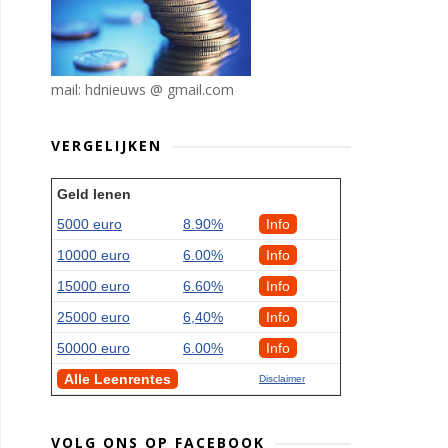
mail: hdnieuws @ gmail.com
VERGELIJKEN
Geld lenen
5000 euro
8.90%
Info
10000 euro
6.00%
Info
15000 euro
6.60%
Info
25000 euro
6,40%
Info
50000 euro
6.00%
Info
Alle Leenrentes
Disclaimer
VOLG ONS OP FACEBOOK