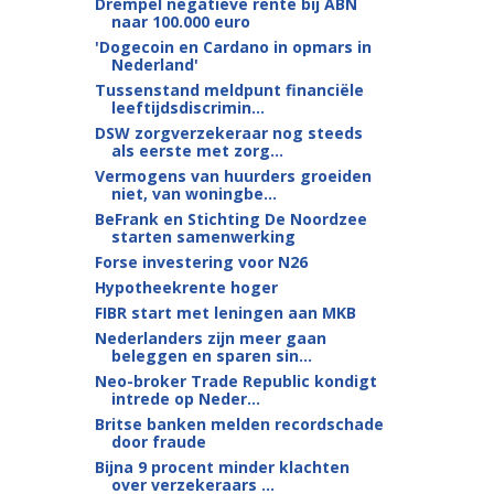
Drempel negatieve rente bij ABN
naar 100.000 euro
'Dogecoin en Cardano in opmars in
Nederland'
Tussenstand meldpunt financiële
leeftijdsdiscrimin...
DSW zorgverzekeraar nog steeds
als eerste met zorg...
Vermogens van huurders groeiden
niet, van woningbe...
BeFrank en Stichting De Noordzee
starten samenwerking
Forse investering voor N26
Hypotheekrente hoger
FIBR start met leningen aan MKB
Nederlanders zijn meer gaan
beleggen en sparen sin...
Neo-broker Trade Republic kondigt
intrede op Neder...
Britse banken melden recordschade
door fraude
Bijna 9 procent minder klachten
over verzekeraars ...