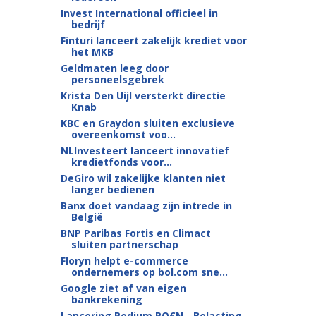
Invest International officieel in
bedrijf
Finturi lanceert zakelijk krediet voor
het MKB
Geldmaten leeg door
personeelsgebrek
Krista Den Uijl versterkt directie
Knab
KBC en Graydon sluiten exclusieve
overeenkomst voo...
NLInvesteert lanceert innovatief
kredietfonds voor...
DeGiro wil zakelijke klanten niet
langer bedienen
Banx doet vandaag zijn intrede in
België
BNP Paribas Fortis en Climact
sluiten partnerschap
Floryn helpt e-commerce
ondernemers op bol.com sne...
Google ziet af van eigen
bankrekening
Lancering Podium PO€N - Belasting