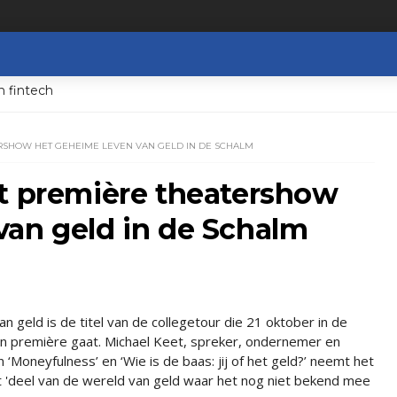
n fintech
RSHOW HET GEHEIME LEVEN VAN GELD IN DE SCHALM
ft première theatershow
van geld in de Schalm
 geld is de titel van de collegetour die 21 oktober in de
in première gaat. Michael Keet, spreker, ondernemer en
‘Moneyfulness’ en ‘Wie is de baas: jij of het geld?’ neemt het
 'deel van de wereld van geld waar het nog niet bekend mee