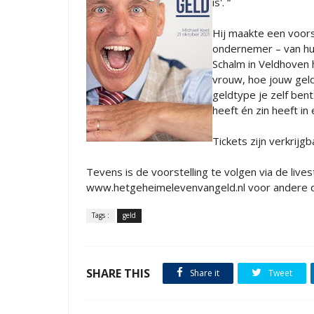
is'. “
Hij maakte een voors
ondernemer – van hui
Schalm in Veldhoven 
vrouw, hoe jouw geld
geldtype je zelf bent
heeft én zin heeft in
Tickets zijn verkrij
Tevens is de voorstelling te volgen via de lives
www.hetgeheimelevenvangeld.nl voor andere d
Tags :
geld
SHARE THIS
Share it
Tweet