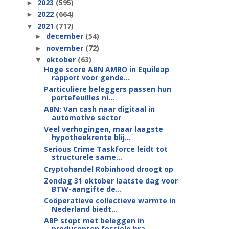
2023
(595)
►
2022
(664)
►
2021
(717)
▼
december
(54)
►
november
(72)
►
oktober
(63)
▼
Hoge score ABN AMRO in Equileap
rapport voor gende...
Particuliere beleggers passen hun
portefeuilles ni...
ABN: Van cash naar digitaal in
automotive sector
Veel verhogingen, maar laagste
hypotheekrente blij...
Serious Crime Taskforce leidt tot
structurele same...
Cryptohandel Robinhood droogt op
Zondag 31 oktober laatste dag voor
BTW-aangifte de...
Coöperatieve collectieve warmte in
Nederland biedt...
ABP stopt met beleggen in
producenten fossiele bra...