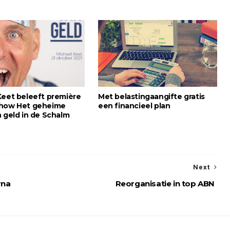
Keet beleeft première
Met belastingaangifte gratis
show Het geheime
een financieel plan
n geld in de Schalm
Next
rna
Reorganisatie in top ABN