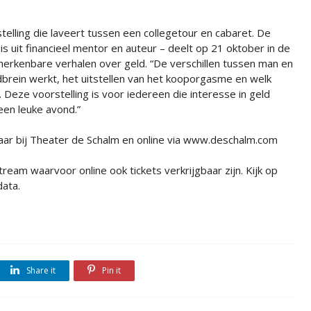
telling die laveert tussen een collegetour en cabaret. De
s uit financieel mentor en auteur – deelt op 21 oktober in de
herkenbare verhalen over geld. “De verschillen tussen man en
brein werkt, het uitstellen van het kooporgasme en welk
. Deze voorstelling is voor iedereen die interesse in geld
 een leuke avond.”
gbaar bij Theater de Schalm en online via www.deschalm.com
tream waarvoor online ook tickets verkrijgbaar zijn. Kijk op
ata.
Share it
Pin it