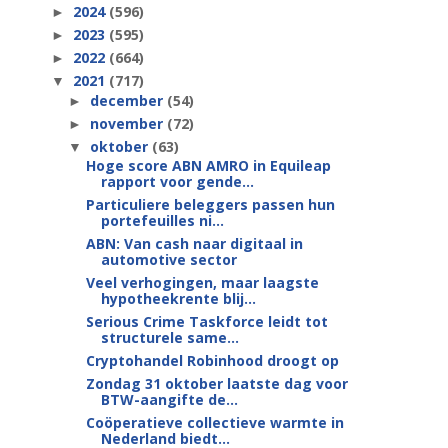
2024
(596)
►
2023
(595)
►
2022
(664)
►
2021
(717)
▼
december
(54)
►
november
(72)
►
oktober
(63)
▼
Hoge score ABN AMRO in Equileap
rapport voor gende...
Particuliere beleggers passen hun
portefeuilles ni...
ABN: Van cash naar digitaal in
automotive sector
Veel verhogingen, maar laagste
hypotheekrente blij...
Serious Crime Taskforce leidt tot
structurele same...
Cryptohandel Robinhood droogt op
Zondag 31 oktober laatste dag voor
BTW-aangifte de...
Coöperatieve collectieve warmte in
Nederland biedt...