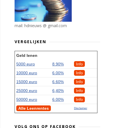
mail: hdnieuws @ gmail.com
VERGELIJKEN
Geld lenen
5000 euro
8.90%
Info
10000 euro
6.00%
Info
15000 euro
6.60%
Info
25000 euro
6,40%
Info
50000 euro
6.00%
Info
Alle Leenrentes
Disclaimer
VOLG ONS OP FACEBOOK