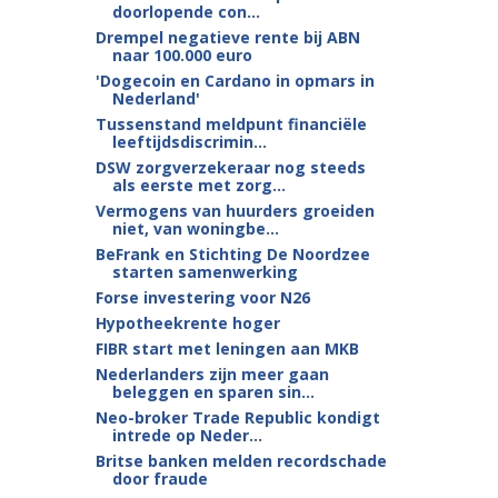
doorlopende con...
Drempel negatieve rente bij ABN
naar 100.000 euro
'Dogecoin en Cardano in opmars in
Nederland'
Tussenstand meldpunt financiële
leeftijdsdiscrimin...
DSW zorgverzekeraar nog steeds
als eerste met zorg...
Vermogens van huurders groeiden
niet, van woningbe...
BeFrank en Stichting De Noordzee
starten samenwerking
Forse investering voor N26
Hypotheekrente hoger
FIBR start met leningen aan MKB
Nederlanders zijn meer gaan
beleggen en sparen sin...
Neo-broker Trade Republic kondigt
intrede op Neder...
Britse banken melden recordschade
door fraude