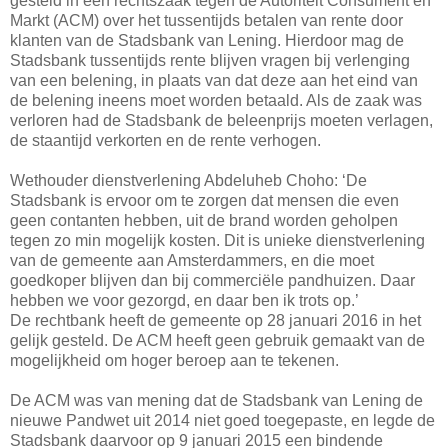
gesteld in een rechtszaak tegen de Autoriteit Consument en
Markt (ACM) over het tussentijds betalen van rente door
klanten van de Stadsbank van Lening. Hierdoor mag de
Stadsbank tussentijds rente blijven vragen bij verlenging
van een belening, in plaats van dat deze aan het eind van
de belening ineens moet worden betaald. Als de zaak was
verloren had de Stadsbank de beleenprijs moeten verlagen,
de staantijd verkorten en de rente verhogen.
Wethouder dienstverlening Abdeluheb Choho: ‘De
Stadsbank is ervoor om te zorgen dat mensen die even
geen contanten hebben, uit de brand worden geholpen
tegen zo min mogelijk kosten. Dit is unieke dienstverlening
van de gemeente aan Amsterdammers, en die moet
goedkoper blijven dan bij commerciële pandhuizen. Daar
hebben we voor gezorgd, en daar ben ik trots op.’
De rechtbank heeft de gemeente op 28 januari 2016 in het
gelijk gesteld. De ACM heeft geen gebruik gemaakt van de
mogelijkheid om hoger beroep aan te tekenen.
De ACM was van mening dat de Stadsbank van Lening de
nieuwe Pandwet uit 2014 niet goed toegepaste, en legde de
Stadsbank daarvoor op 9 januari 2015 een bindende