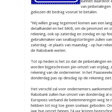
kunnen daardoor e
van pinbetalingen
gekozen dit bedrag vooruit te betalen.
“Wij willen graag tegemoet komen aan een la
detailhandel en het MKB, om de pinomzet en st
rekening, ook op zaterdag en zondag en op fe
gebruikmaken van sealbagstortingen zullen van
zaterdag –in plaats van maandag - op hun rekenin
de Rabobank weten.
Tot op heden is het zo dat de pinbetalingen e
worden bijgeschreven: pin-omzet van vrijdag,
rekening van de ondernemer. In het Paasweek
donderdag pas op dinsdag op de rekening ziet.
Het verschil zal voor ondernemers aankomend
Rabobank zullen hun omzet van donderdag al op
Europees verband de belemmeringen weg te ne
hebben tot nog toe geen soelaas geboden. Onze 
jaar hun omzet binnen 24 uur krijgen bijgesch