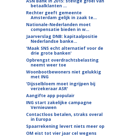
ASN Bank in 2015: stevige groei van
betaalklanten ...
Rechter geeft gemeente
Amsterdam gelijk in zaak te...
Nationale-Nederlanden moet
compensatie bieden in w...
Jaarverslag DNB: kapitaalpositie
Nederlandse banke...
'Maak SNS echt alternatief voor de
drie grote banken'
Opbrengst overdrachtsbelasting
neemt weer toe
Woonbootbewoners niet gelukkig
met ING
'Dijsselbloem moet ingrijpen bij
verzekeraar ASR'
Aangifte app populair
ING start zakelijke campagne
Vernieuwen
Contactloos betalen, straks overal
in Europa
Spaarrekening levert niets meer op
OM eist tot vier jaar cel wegens