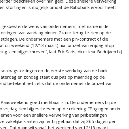
erder beschikken over hun geld. Deze snellere verwerking
 en stortingen is mogelijk omdat de Rabobank ervoor heeft
ng gekoesterde wens van ondernemers, met name in de
ortingen van vandaag binnen 24 uur terug te zien op de
estdagen. De ondernemers met een pin-contract of die
af dit weekend (12/13 maart) hun omzet van vrijdag al op
g zien bijgeschreven”, laat Eric Saris, directeur Bedrijven bij
n sealbagstortingen op de eerste werkdag van de bank
 zaterdag en zondag staat dus pas op maandag op de
end betekent het zelfs dat de ondernemer de omzet van
 Paasweekend goed merkbaar zijn. De ondernemers bij de
 vrijdag zien bijgeschreven op de rekening. “Pogingen om in
men voor een snellere verwerking van pinbetalingen
zakelijke klanten zijn er bij gebaat dat zij 365 dagen per
reven. Dat gaan wij vanaf het weekend van 12/13 maart