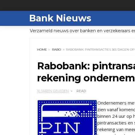
Bank Nieuws
Verzameld nieuws over banken en verzekeraars e
HOME
RABO
RABOBANK: PINTRANSACTIES 365 DAGEN 
Rabobank: pintrans
rekening ondernem
10 JAREN GELEDEN
READ
Ondernemers met 
zien vanaf komen
binnen 24 uur op 
pintransacties en
rekening van meer