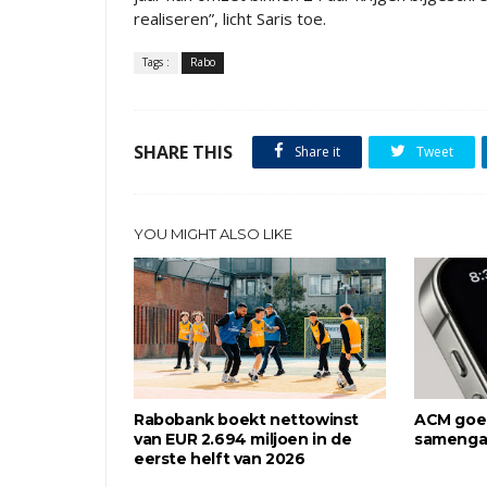
realiseren”, licht Saris toe.
Tags :
Rabo
SHARE THIS
Share it
Tweet
YOU MIGHT ALSO LIKE
Rabobank boekt nettowinst
ACM goe
van EUR 2.694 miljoen in de
samengaa
eerste helft van 2026