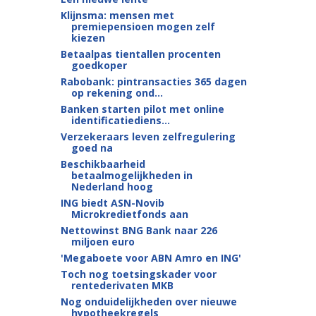
Klijnsma: mensen met
premiepensioen mogen zelf
kiezen
Betaalpas tientallen procenten
goedkoper
Rabobank: pintransacties 365 dagen
op rekening ond...
Banken starten pilot met online
identificatiediens...
Verzekeraars leven zelfregulering
goed na
Beschikbaarheid
betaalmogelijkheden in
Nederland hoog
ING biedt ASN-Novib
Microkredietfonds aan
Nettowinst BNG Bank naar 226
miljoen euro
'Megaboete voor ABN Amro en ING'
Toch nog toetsingskader voor
rentederivaten MKB
Nog onduidelijkheden over nieuwe
hypotheekregels