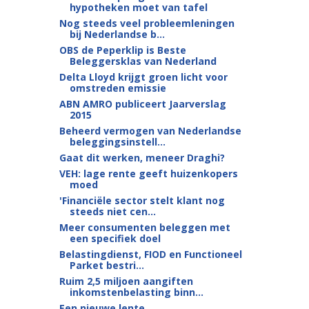
hypotheken moet van tafel
Nog steeds veel probleemleningen
bij Nederlandse b...
OBS de Peperklip is Beste
Beleggersklas van Nederland
Delta Lloyd krijgt groen licht voor
omstreden emissie
ABN AMRO publiceert Jaarverslag
2015
Beheerd vermogen van Nederlandse
beleggingsinstell...
Gaat dit werken, meneer Draghi?
VEH: lage rente geeft huizenkopers
moed
'Financiële sector stelt klant nog
steeds niet cen...
Meer consumenten beleggen met
een specifiek doel
Belastingdienst, FIOD en Functioneel
Parket bestri...
Ruim 2,5 miljoen aangiften
inkomstenbelasting binn...
Een nieuwe lente