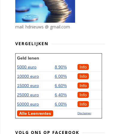
mail: hdnieuws @ gmail.com
VERGELIJKEN
Geld lenen
5000 euro
8.90%
Info
10000 euro
6.00%
Info
15000 euro
6.60%
Info
25000 euro
6,40%
Info
50000 euro
6.00%
Info
Alle Leenrentes
Disclaimer
VOLG ONS OP FACEBOOK