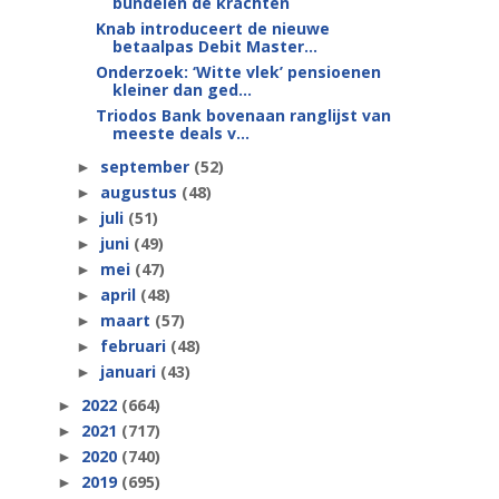
bundelen de krachten
Knab introduceert de nieuwe
betaalpas Debit Master...
Onderzoek: ‘Witte vlek’ pensioenen
kleiner dan ged...
Triodos Bank bovenaan ranglijst van
meeste deals v...
september
(52)
►
augustus
(48)
►
juli
(51)
►
juni
(49)
►
mei
(47)
►
april
(48)
►
maart
(57)
►
februari
(48)
►
januari
(43)
►
2022
(664)
►
2021
(717)
►
2020
(740)
►
2019
(695)
►