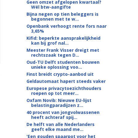
Geen omzet afgelopen kwartaal?
Wél btw-aangifte
Bijna negen op tien beleggers is
begonnen met te w...
Openbank verhoogt rente fors naar
3,65%
Kifid: beperkte aansprakelijkheid
kan bij grof nal...
Meester Frank Visser dreigt met
rechtszaak tegen D...
Oud-TU Delft studenten bouwen
unieke oplossing voo...
Finst breidt crypto-aanbod uit
Geldautomaat hapert steeds vaker
Europese privacytoezichthouders
roepen op tot meer...
Oxfam Novib: Nieuwe EU-lijst
belastingparadijzen z...
40 procent van jongvolwassenen
heeft achteraf spij...
De helft van alle Nederlanders
geeft elke maand me...
'Een gouden spaarpot voor het