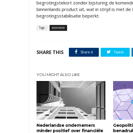
begrotingstekort zonder bijsturing de komend
binnenlands product uit, wat in strijd is met 
begrotingsstabilisatie beperkt.
Tags :
economie
SHARE THIS
Share it
Tweet
YOU MIGHT ALSO LIKE
Nederlandse ondernemers
Geopolit
minder positief over financiële
benadru