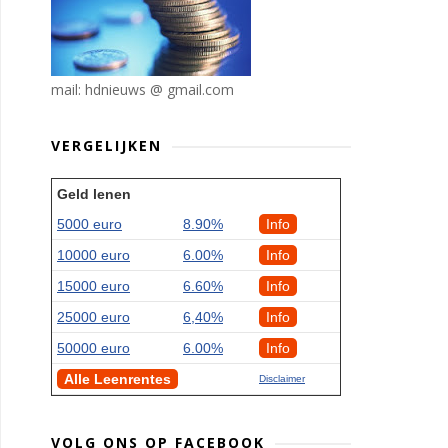
mail: hdnieuws @ gmail.com
VERGELIJKEN
Geld lenen
5000 euro
8.90%
Info
10000 euro
6.00%
Info
15000 euro
6.60%
Info
25000 euro
6,40%
Info
50000 euro
6.00%
Info
Alle Leenrentes
Disclaimer
VOLG ONS OP FACEBOOK