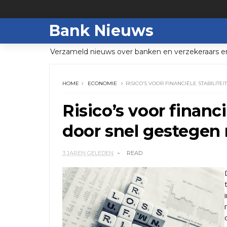
Bank Nieuws
Verzameld nieuws over banken en verzekeraars e
HOME
ECONOMIE
RISICO’S VOOR FINANCIËLE STABILIT
Risico’s voor financ
door snel gestegen 
3 JAREN GELEDEN
READ