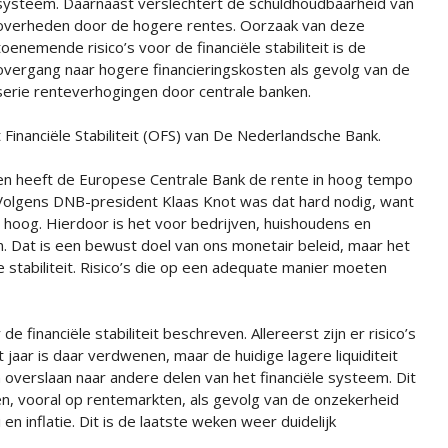
systeem. Daarnaast verslechtert de schuldhoudbaarheid van
overheden door de hogere rentes. Oorzaak van deze
toenemende risico’s voor de financiële stabiliteit is de
overgang naar hogere financieringskosten als gevolg van de
serie renteverhogingen door centrale banken.
 Financiële Stabiliteit (OFS) van De Nederlandsche Bank.
den heeft de Europese Centrale Bank de rente in hoog tempo
 Volgens DNB-president Klaas Knot was dat hard nodig, want
e hoog. Hierdoor is het voor bedrijven, huishoudens en
 Dat is een bewust doel van ons monetair beleid, maar het
e stabiliteit. Risico’s die op een adequate manier moeten
e financiële stabiliteit beschreven. Allereerst zijn er risico’s
 jaar is daar verdwenen, maar de huidige lagere liquiditeit
overslaan naar andere delen van het financiële systeem. Dit
n, vooral op rentemarkten, als gevolg van de onzekerheid
n inflatie. Dit is de laatste weken weer duidelijk