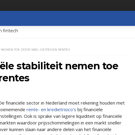
n fintech
EIT NEMEN TOE DOOR SNEL GESTEGEN RENTES
iële stabiliteit nemen toe
rentes
De financiële sector in Nederland moet rekening houden met
toenemende
rente- en kredietrisico’s
bij financiële
instellingen. Ook is sprake van lagere liquiditeit op financiële
markten waardoor prijsschommelingen in een markt sneller
over kunnen slaan naar andere delen van het financiële