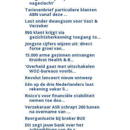
nageslacht'
Tarievenbrief particuliere klanten
ABN vanaf deze ...
Last onder dwangsom voor Vast &
Verzeker
ING klant krijgt via
gezichtsherkenning toegang to...
Jongste cijfers wijzen uit: direct
forse groei van...
15.000 arme gezinnen ontvangen
Kruidvat Health & B...
'Overheid gaat met uitschakelen
WOZ-bureaus voorbi...
Revolut lanceert nieuw ontwerp
Eén op de drie Nederlanders laat
rekening vaker li...
Risico’s voor financiële stabiliteit
nemen toe doo...
Verzekeraar ASR schrapt 260 banen
na overname van ...
Reorganisatie bij broker BUX
Dit zegt jouw bank over het
achterblijven van de s...