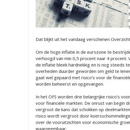
Dat blijkt uit het vandaag verschenen Overzicht
Om de hoge inflatie in de eurozone te bestrij
verhoogd van min 0,5 procent naar 4 procent.
de inflatie bleek hardnekkig en is nog steeds t
overheden duurder geworden om geld te lenen.
gaat wel gepaard met risico’s voor de financiël
worden beheerst en opgevangen.
In het OFS worden drie belangrijke risico’s voor d
voor financiële markten. De onrust van begin dit
vergroot de kans dat schokken op deelmarkten 
risico wordt vergroot door koersschommelinge
over de vooruitzichten voor economische groei e
waarneembaar.