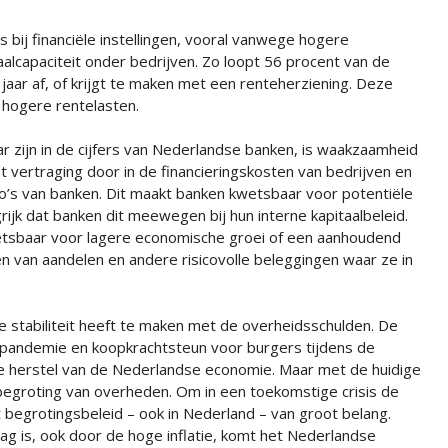
 bij financiële instellingen, vooral vanwege hogere
alcapaciteit onder bedrijven. Zo loopt 56 procent van de
jaar af, of krijgt te maken met een renteherziening. Deze
 hogere rentelasten.
ar zijn in de cijfers van Nederlandse banken, is waakzaamheid
 vertraging door in de financieringskosten van bedrijven en
co’s van banken. Dit maakt banken kwetsbaar voor potentiële
rijk dat banken dit meewegen bij hun interne kapitaalbeleid.
etsbaar voor lagere economische groei of een aanhoudend
en van aandelen en andere risicovolle beleggingen waar ze in
e stabiliteit heeft te maken met de overheidsschulden. De
-pandemie en koopkrachtsteun voor burgers tijdens de
le herstel van de Nederlandse economie. Maar met de huidige
begroting van overheden. Om in een toekomstige crisis de
begrotingsbeleid – ook in Nederland – van groot belang.
ag is, ook door de hoge inflatie, komt het Nederlandse