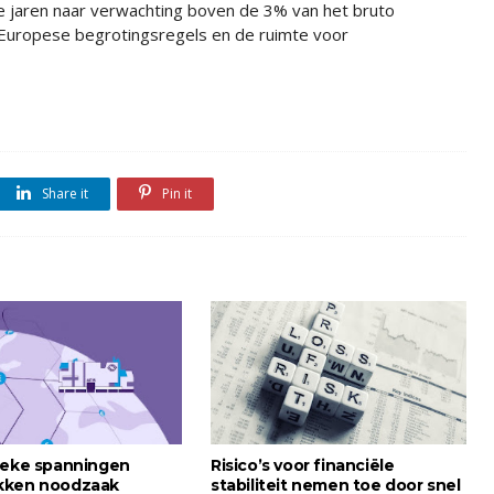
e jaren naar verwachting boven de 3% van het bruto
de Europese begrotingsregels en de ruimte voor
Share it
Pin it
ieke spanningen
Risico’s voor financiële
kken noodzaak
stabiliteit nemen toe door snel