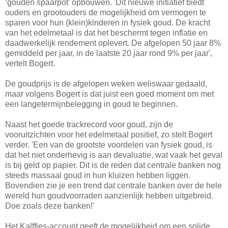
‘gouden spaarpot’ opbouwen. 'Dit nieuwe initiatief biedt
ouders en grootouders de mogelijkheid om vermogen te
sparen voor hun (klein)kinderen in fysiek goud. De kracht
van het edelmetaal is dat het beschermt tegen inflatie en
daadwerkelijk rendement oplevert. De afgelopen 50 jaar 8%
gemiddeld per jaar, in de laatste 20 jaar rond 9% per jaar',
vertelt Bogert.
De goudprijs is de afgelopen weken weliswaar gedaald,
maar volgens Bogert is dat juist een goed moment om met
een langetermijnbelegging in goud te beginnen.
Naast het goede trackrecord voor goud, zijn de
vooruitzichten voor het edelmetaal positief, zo stelt Bogert
verder. 'Een van de grootste voordelen van fysiek goud, is
dat het niet onderhevig is aan devaluatie, wat vaak het geval
is bij geld op papier. Dit is de reden dat centrale banken nog
steeds massaal goud in hun kluizen hebben liggen.
Bovendien zie je een trend dat centrale banken over de hele
wereld hun goudvoorraden aanzienlijk hebben uitgebreid.
Doe zoals deze banken!'
Het Kalffjes-account geeft de mogelijkheid om een solide