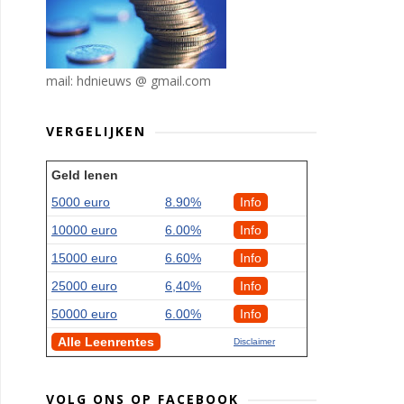
mail: hdnieuws @ gmail.com
VERGELIJKEN
Geld lenen
5000 euro
8.90%
Info
10000 euro
6.00%
Info
15000 euro
6.60%
Info
25000 euro
6,40%
Info
50000 euro
6.00%
Info
Alle Leenrentes
Disclaimer
VOLG ONS OP FACEBOOK