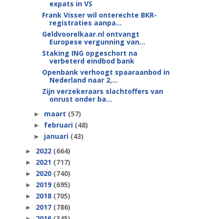
expats in VS
Frank Visser wil onterechte BKR-
registraties aanpa...
Geldvoorelkaar.nl ontvangt
Europese vergunning van...
Staking ING opgeschort na
verbeterd eindbod bank
Openbank verhoogt spaaraanbod in
Nederland naar 2,...
Zijn verzekeraars slachtoffers van
onrust onder ba...
maart
(57)
►
februari
(48)
►
januari
(43)
►
2022
(664)
►
2021
(717)
►
2020
(740)
►
2019
(695)
►
2018
(705)
►
2017
(786)
►
2016
(345)
►