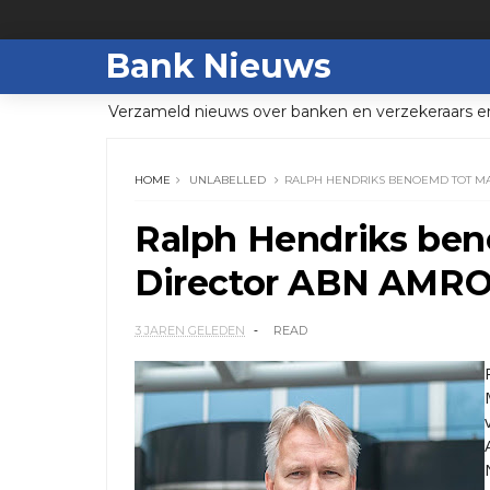
Bank Nieuws
Verzameld nieuws over banken en verzekeraars e
HOME
UNLABELLED
RALPH HENDRIKS BENOEMD TOT M
Ralph Hendriks be
Director ABN AMRO
3 JAREN GELEDEN
READ