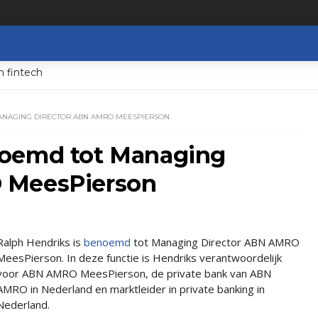
n fintech
ANAGING DIRECTOR ABN AMRO MEESPIERSON
noemd tot Managing
 MeesPierson
Ralph Hendriks is
benoemd
tot Managing Director ABN AMRO
MeesPierson. In deze functie is Hendriks verantwoordelijk
voor ABN AMRO MeesPierson, de private bank van ABN
AMRO in Nederland en marktleider in private banking in
Nederland.