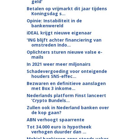
geld'
Betalen op vrijmarkt dit jaar tijdens
Koningsdag s...
Opinie: Instabiliteit in de
bankenwereld
iDEAL krijgt nieuwe eigenaar
'ING blijft achter financiering van
omstreden Indo...
Oplichters sturen nieuwe valse e-
mails
In 2021 weer meer miljonairs
Schadevergoeding voor onteigende
houders SNS-effec...
Bezwaren en definitieve aanslagen
met Box 3 inkome...
Nederlands platform Finst lanceert
‘Crypto Bundels...
Zullen ook in Nederland banken over
de kop gaan?
ABN verhoogt spaarrente
Tot 34.000 euro is hypotheek
verhogen duurder dan ...
Mobiel bankieren apps steeds vaker