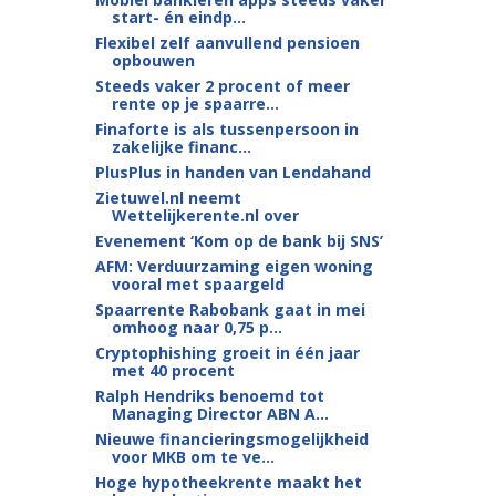
start- én eindp...
Flexibel zelf aanvullend pensioen
opbouwen
Steeds vaker 2 procent of meer
rente op je spaarre...
Finaforte is als tussenpersoon in
zakelijke financ...
PlusPlus in handen van Lendahand
Zietuwel.nl neemt
Wettelijkerente.nl over
Evenement ‘Kom op de bank bij SNS’
AFM: Verduurzaming eigen woning
vooral met spaargeld
Spaarrente Rabobank gaat in mei
omhoog naar 0,75 p...
Cryptophishing groeit in één jaar
met 40 procent
Ralph Hendriks benoemd tot
Managing Director ABN A...
Nieuwe financieringsmogelijkheid
voor MKB om te ve...
Hoge hypotheekrente maakt het