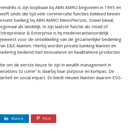
Hendriks is zijn loopbaan bij ABN AMRO begonnen in 1995 en
heeft sinds die tijd vele commerciële functies bekleed binnen
private banking bij ABN AMRO MeesPierson, zowel lokaal,
regionaal als landelijk. In zijn laatste functie als Head of
Entrepreneur & Enterprise is hij medeverantwoordelijk
geweest voor de ontwikkeling van de gezamenlijke bediening
van E&E-klanten. Hierbij worden private banking klanten en
enadering bediend met innovatieve en kwalitatieve producten.
 om de eerste keuze te zijn in wealth management in
nerations to come” is daarbij haar purpose en kompas. De
culariteit en social impact. En biedt nieuwe klanten daarom ESG-
Share it
Pin it