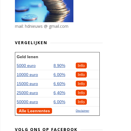
mail: hdnieuws @ gmail.com
VERGELIJKEN
Geld lenen
5000 euro
8.90%
Info
10000 euro
6.00%
Info
15000 euro
6.60%
Info
25000 euro
6,40%
Info
50000 euro
6.00%
Info
Alle Leenrentes
Disclaimer
VOLG ONS OP FACEBOOK