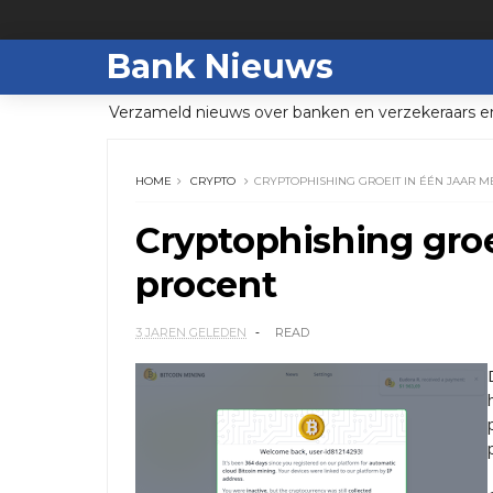
Bank Nieuws
Verzameld nieuws over banken en verzekeraars e
HOME
CRYPTO
CRYPTOPHISHING GROEIT IN ÉÉN JAAR M
Cryptophishing groe
procent
3 JAREN GELEDEN
READ