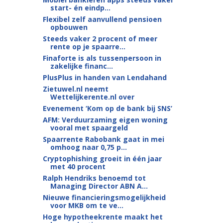
start- én eindp...
Flexibel zelf aanvullend pensioen
opbouwen
Steeds vaker 2 procent of meer
rente op je spaarre...
Finaforte is als tussenpersoon in
zakelijke financ...
PlusPlus in handen van Lendahand
Zietuwel.nl neemt
Wettelijkerente.nl over
Evenement ‘Kom op de bank bij SNS’
AFM: Verduurzaming eigen woning
vooral met spaargeld
Spaarrente Rabobank gaat in mei
omhoog naar 0,75 p...
Cryptophishing groeit in één jaar
met 40 procent
Ralph Hendriks benoemd tot
Managing Director ABN A...
Nieuwe financieringsmogelijkheid
voor MKB om te ve...
Hoge hypotheekrente maakt het