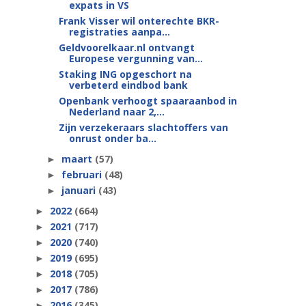
expats in VS
Frank Visser wil onterechte BKR-
registraties aanpa...
Geldvoorelkaar.nl ontvangt
Europese vergunning van...
Staking ING opgeschort na
verbeterd eindbod bank
Openbank verhoogt spaaraanbod in
Nederland naar 2,...
Zijn verzekeraars slachtoffers van
onrust onder ba...
maart
(57)
►
februari
(48)
►
januari
(43)
►
2022
(664)
►
2021
(717)
►
2020
(740)
►
2019
(695)
►
2018
(705)
►
2017
(786)
►
2016
(345)
►