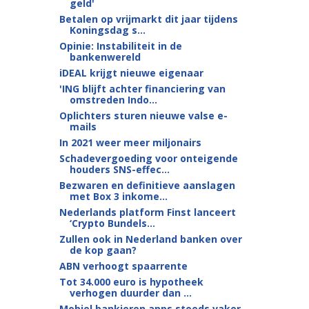
geld'
Betalen op vrijmarkt dit jaar tijdens
Koningsdag s...
Opinie: Instabiliteit in de
bankenwereld
iDEAL krijgt nieuwe eigenaar
'ING blijft achter financiering van
omstreden Indo...
Oplichters sturen nieuwe valse e-
mails
In 2021 weer meer miljonairs
Schadevergoeding voor onteigende
houders SNS-effec...
Bezwaren en definitieve aanslagen
met Box 3 inkome...
Nederlands platform Finst lanceert
‘Crypto Bundels...
Zullen ook in Nederland banken over
de kop gaan?
ABN verhoogt spaarrente
Tot 34.000 euro is hypotheek
verhogen duurder dan ...
Mobiel bankieren apps steeds vaker