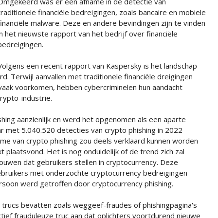
Omgekeerd was er een afname in de detectie van
traditionele financiële bedreigingen, zoals bancaire en mobiele
financiële malware. Deze en andere bevindingen zijn te vinden
in het nieuwste rapport van het bedrijf over financiële
bedreigingen.
Volgens een recent rapport van Kaspersky is het landschap
d. Terwijl aanvallen met traditionele financiële dreigingen
 vaak voorkomen, hebben cybercriminelen hun aandacht
ypto-industrie.
ishing aanzienlijk en werd het opgenomen als een aparte
ar met 5.040.520 detecties van crypto phishing in 2022
me van crypto phishing zou deels verklaard kunnen worden
 plaatsvond. Het is nog onduidelijk of de trend zich zal
rouwen dat gebruikers stellen in cryptocurrency. Deze
ebruikers met onderzochte cryptocurrency bedreigingen
rsoon werd getroffen door cryptocurrency phishing.
 trucs bevatten zoals weggeef-fraudes of phishingpagina's
ief frauduleuze truc aan dat oplichters voortdurend nieuwe