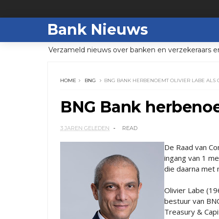
Bank Nieuws
Verzameld nieuws over banken en verzekeraars e
HOME
BNG
BNG BANK HERBENOEMT OLIVIER LABE ALS 
BNG Bank herbenoem
3 JAREN GELEDEN
READ
De Raad van Co
ingang van 1 me
die daarna met 
Olivier Labe (19
bestuur van BNG 
Treasury & Capit