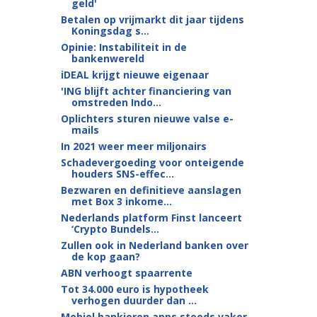
geld'
Betalen op vrijmarkt dit jaar tijdens
Koningsdag s...
Opinie: Instabiliteit in de
bankenwereld
iDEAL krijgt nieuwe eigenaar
'ING blijft achter financiering van
omstreden Indo...
Oplichters sturen nieuwe valse e-
mails
In 2021 weer meer miljonairs
Schadevergoeding voor onteigende
houders SNS-effec...
Bezwaren en definitieve aanslagen
met Box 3 inkome...
Nederlands platform Finst lanceert
‘Crypto Bundels...
Zullen ook in Nederland banken over
de kop gaan?
ABN verhoogt spaarrente
Tot 34.000 euro is hypotheek
verhogen duurder dan ...
Mobiel bankieren apps steeds vaker