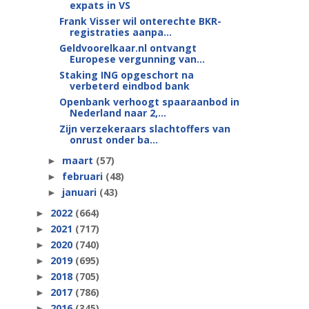
expats in VS
Frank Visser wil onterechte BKR-
registraties aanpa...
Geldvoorelkaar.nl ontvangt
Europese vergunning van...
Staking ING opgeschort na
verbeterd eindbod bank
Openbank verhoogt spaaraanbod in
Nederland naar 2,...
Zijn verzekeraars slachtoffers van
onrust onder ba...
maart
(57)
►
februari
(48)
►
januari
(43)
►
2022
(664)
►
2021
(717)
►
2020
(740)
►
2019
(695)
►
2018
(705)
►
2017
(786)
►
2016
(345)
►