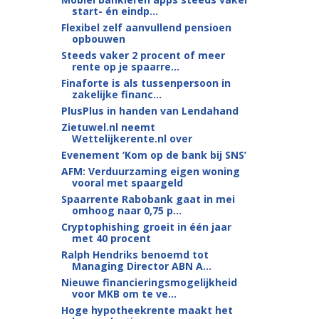
start- én eindp...
Flexibel zelf aanvullend pensioen
opbouwen
Steeds vaker 2 procent of meer
rente op je spaarre...
Finaforte is als tussenpersoon in
zakelijke financ...
PlusPlus in handen van Lendahand
Zietuwel.nl neemt
Wettelijkerente.nl over
Evenement ‘Kom op de bank bij SNS’
AFM: Verduurzaming eigen woning
vooral met spaargeld
Spaarrente Rabobank gaat in mei
omhoog naar 0,75 p...
Cryptophishing groeit in één jaar
met 40 procent
Ralph Hendriks benoemd tot
Managing Director ABN A...
Nieuwe financieringsmogelijkheid
voor MKB om te ve...
Hoge hypotheekrente maakt het