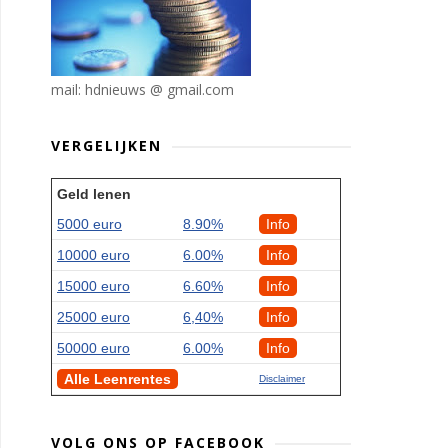
mail: hdnieuws @ gmail.com
VERGELIJKEN
Geld lenen
5000 euro
8.90%
Info
10000 euro
6.00%
Info
15000 euro
6.60%
Info
25000 euro
6,40%
Info
50000 euro
6.00%
Info
Alle Leenrentes
Disclaimer
VOLG ONS OP FACEBOOK