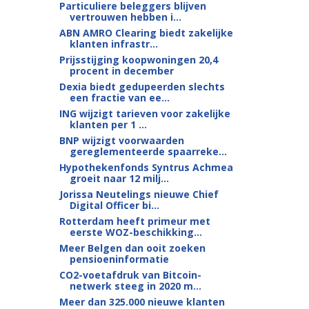
Particuliere beleggers blijven
vertrouwen hebben i...
ABN AMRO Clearing biedt zakelijke
klanten infrastr...
Prijsstijging koopwoningen 20,4
procent in december
Dexia biedt gedupeerden slechts
een fractie van ee...
ING wijzigt tarieven voor zakelijke
klanten per 1 ...
BNP wijzigt voorwaarden
gereglementeerde spaarreke...
Hypothekenfonds Syntrus Achmea
groeit naar 12 milj...
Jorissa Neutelings nieuwe Chief
Digital Officer bi...
Rotterdam heeft primeur met
eerste WOZ-beschikking...
Meer Belgen dan ooit zoeken
pensioeninformatie
CO2-voetafdruk van Bitcoin-
netwerk steeg in 2020 m...
Meer dan 325.000 nieuwe klanten