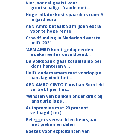
Vier jaar cel geëist voor
grootschalige fraude met...
Hoge inflatie kost spaarders ruim 9
miljard euro
ABN Amro betaalt 90 miljoen extra
voor te hoge rente
Crowdfunding in Nederland eerste
helft 2021
'ABN AMRO komt gedupeerden
woekerrentes onvoldoend...
De Volksbank gaat totaalsaldo per
klant hanteren v...
Helft ondernemers met voorlopige
aanslag vindt het...
ABN AMRO CI&TO Christian Bornfeld
vertrekt per 1 m...
'Winsten van banken onder druk bij
langdurig lage ...
Autopremies met 20 procent
verlaagd (i.m.)
Beleggers verwachten beursjaar
met pieken en dalen
Boetes voor exploitanten van