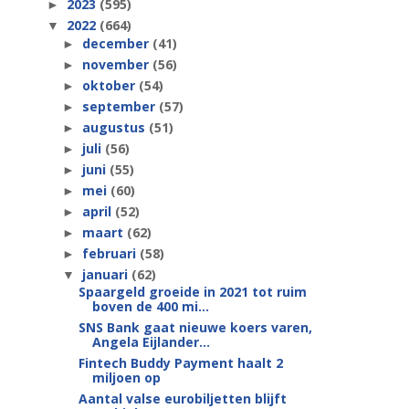
2023
(595)
►
2022
(664)
▼
december
(41)
►
november
(56)
►
oktober
(54)
►
september
(57)
►
augustus
(51)
►
juli
(56)
►
juni
(55)
►
mei
(60)
►
april
(52)
►
maart
(62)
►
februari
(58)
►
januari
(62)
▼
Spaargeld groeide in 2021 tot ruim
boven de 400 mi...
SNS Bank gaat nieuwe koers varen,
Angela Eijlander...
Fintech Buddy Payment haalt 2
miljoen op
Aantal valse eurobiljetten blijft