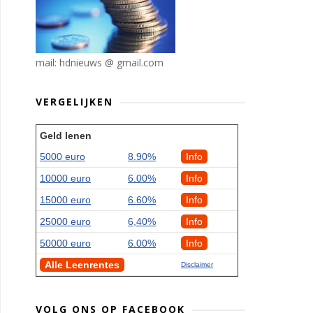
mail: hdnieuws @ gmail.com
VERGELIJKEN
Geld lenen
5000 euro
8.90%
Info
10000 euro
6.00%
Info
15000 euro
6.60%
Info
25000 euro
6,40%
Info
50000 euro
6.00%
Info
Alle Leenrentes
Disclaimer
VOLG ONS OP FACEBOOK