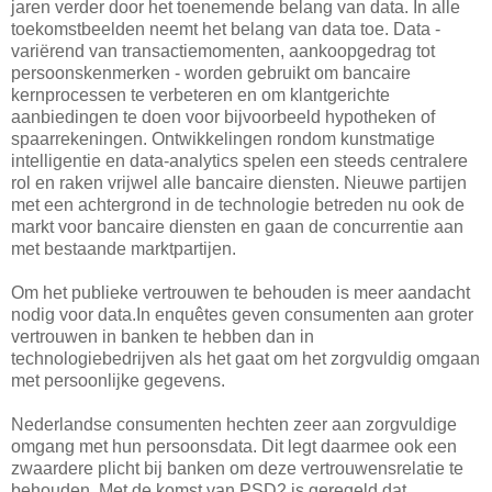
jaren verder door het toenemende belang van data. In alle
toekomstbeelden neemt het belang van data toe. Data -
variërend van transactiemomenten, aankoopgedrag tot
persoonskenmerken - worden gebruikt om bancaire
kernprocessen te verbeteren en om klantgerichte
aanbiedingen te doen voor bijvoorbeeld hypotheken of
spaarrekeningen. Ontwikkelingen rondom kunstmatige
intelligentie en data-analytics spelen een steeds centralere
rol en raken vrijwel alle bancaire diensten. Nieuwe partijen
met een achtergrond in de technologie betreden nu ook de
markt voor bancaire diensten en gaan de concurrentie aan
met bestaande marktpartijen.
Om het publieke vertrouwen te behouden is meer aandacht
nodig voor data.In enquêtes geven consumenten aan groter
vertrouwen in banken te hebben dan in
technologiebedrijven als het gaat om het zorgvuldig omgaan
met persoonlijke gegevens.
Nederlandse consumenten hechten zeer aan zorgvuldige
omgang met hun persoonsdata. Dit legt daarmee ook een
zwaardere plicht bij banken om deze vertrouwensrelatie te
behouden. Met de komst van PSD2 is geregeld dat