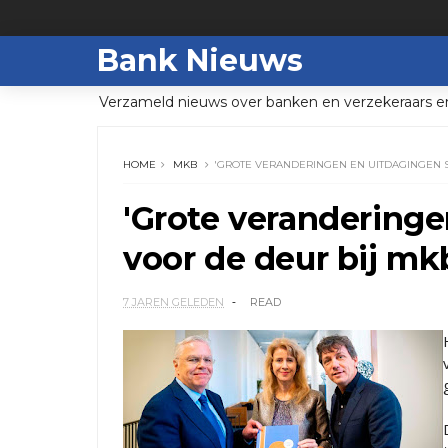
Bank Nieuws
Verzameld nieuws over banken en verzekeraars e
HOME
MKB
'GROTE VERANDERINGEN EN UITDAGINGEN S
'Grote veranderinge
voor de deur bij mk
7 JAREN GELEDEN
READ