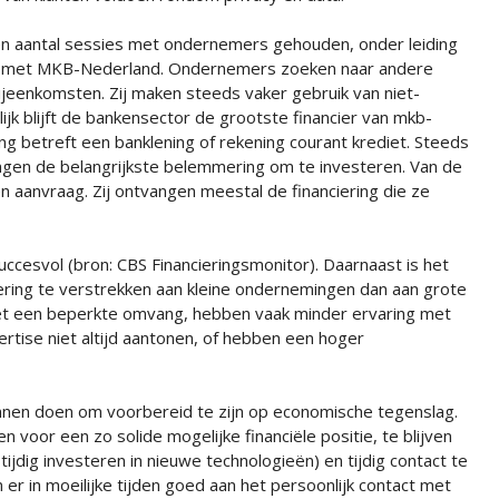
n aantal sessies met ondernemers gehouden, onder leiding
g met MKB-Nederland. Ondernemers zoeken naar andere
 bijeenkomsten. Zij maken steeds vaker gebruik van niet-
lijk blijft de bankensector de grootste financier van mkb-
g betreft een banklening of rekening courant krediet. Steeds
ngen de belangrijkste belemmering om te investeren. Van de
 aanvraag. Zij ontvangen meestal de financiering die ze
ccesvol (bron: CBS Financieringsmonitor). Daarnaast is het
ring te verstrekken aan kleine ondernemingen dan aan grote
 met een beperkte omvang, hebben vaak minder ervaring met
ertise niet altijd aantonen, of hebben een hoger
nnen doen om voorbereid te zijn op economische tegenslag.
 voor een zo solide mogelijke financiële positie, te blijven
jdig investeren in nieuwe technologieën) en tijdig contact te
r in moeilijke tijden goed aan het persoonlijk contact met