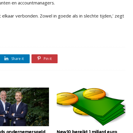
punten en accountmanagers.
elkaar verbonden. Zowel in goede als in slechte tijden,’ zegt
Share it
Pin it
nds ondernemersgeld
New10 bereikt 1 miljard euro