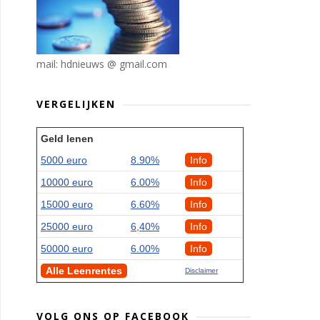
mail: hdnieuws @ gmail.com
VERGELIJKEN
Geld lenen
5000 euro
8.90%
Info
10000 euro
6.00%
Info
15000 euro
6.60%
Info
25000 euro
6,40%
Info
50000 euro
6.00%
Info
Alle Leenrentes
Disclaimer
VOLG ONS OP FACEBOOK