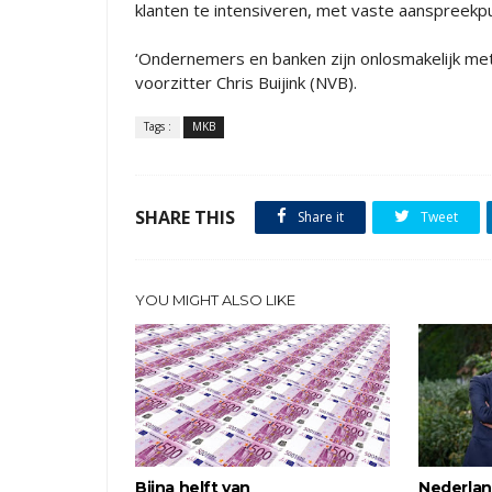
klanten te intensiveren, met vaste aanspreek
‘Ondernemers en banken zijn onlosmakelijk met 
voorzitter Chris Buijink (NVB).
Tags :
MKB
SHARE THIS
Share it
Tweet
YOU MIGHT ALSO LIKE
Bijna helft van
Nederla