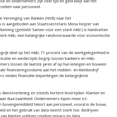
toe en ondernemers zijn veel tijd en geld kwijt aan het
zoeken naar personeel.
se Vereniging van Banken (NVB) naar het
s is aangeboden aan Staatssecretaris Mona Keijzer van
kenning (getiteld ‘Samen voor een sterk mkb’) is handvatten
 sterk mkb, een belangrijke randvoorwaarde voor economische
grijk deel op het mkb; 71 procent van de werkgelegenheid in
nicatie en wederzijds begrip tussen bankiers en mkb-
mers lossen de laatste jaren af op hun leningen en bouwen
ale financieringsvolume aan het midden- en kleinbedrijf
s vinden financiële beperkingen de belangrijkste
dienstverlening en steeds kortere levertijden. Klanten en
aan duurzaamheid. Ondernemers lopen meer ict-
een bovengemiddeld tekort aan personeel, vooral in de bouw,
heid en het gebruik van data neemt sterk toe. Bedrijven
van klanten voldoen rondom privacy en data.