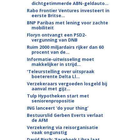
dichtgetimmerde ABN-geldauto...
Rabo Frontier Ventures investeert in
eerste Britse...
BNP Paribas met lening voor zachte
mobiliteit
Floryn ontvangt een PSD2-
vergunning van DNB
Ruim 2000 miljardairs rijker dan 60
procent van de...
Informatie-uitwisseling moet
makkelijker in strijd...
'Teleurstelling over uitspraak
boeterente Delta Ll...
Verzekeraars vergoeden losgeld bij
aanval met gijz...
Tulp Hypotheken start met
seniorenpropositie
ING lanceert ‘do your thing’
Bestuurslid Gerben Everts verlaat
de AFM
Verzekering via reisorganisatie
vaak ongunstig
David Birch: ‘Facebook Libra laat