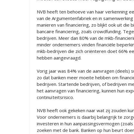
NVB heeft ten behoeve van haar verkenning ee
van de Argumentenfabriek en in samenwerkin
manieren van financiering, zo blijkt ook uit die
bancaire financiering, zoals crowdfunding. Tege
bedrijven. Meer dan 80% van de mkb-financierin
minder ondernemers vinden financiële beperki
mkb-bedrijven die zich oriënteren doet 66% een
hebben aangevraagd.
Vorig jaar was 84% van de aanvragen (deels) su
zo dat banken meer moeite hebben om financie
bedrijven. Startende bedrijven, of bedrijven
het aanvragen van financiering, kunnen hun exp
continuïteitsrisico.
NVB heeft ook gekeken naar wat zij zouden ku
Voor ondernemers is daarbij belangrijk te zorgen
investeren in hun aanpassingsvermogen (zoals ti
zoeken met de bank. Banken op hun beurt doen e