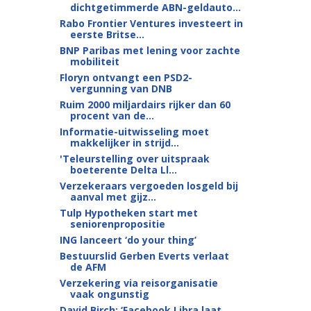
dichtgetimmerde ABN-geldauto...
Rabo Frontier Ventures investeert in
eerste Britse...
BNP Paribas met lening voor zachte
mobiliteit
Floryn ontvangt een PSD2-
vergunning van DNB
Ruim 2000 miljardairs rijker dan 60
procent van de...
Informatie-uitwisseling moet
makkelijker in strijd...
'Teleurstelling over uitspraak
boeterente Delta Ll...
Verzekeraars vergoeden losgeld bij
aanval met gijz...
Tulp Hypotheken start met
seniorenpropositie
ING lanceert ‘do your thing’
Bestuurslid Gerben Everts verlaat
de AFM
Verzekering via reisorganisatie
vaak ongunstig
David Birch: ‘Facebook Libra laat