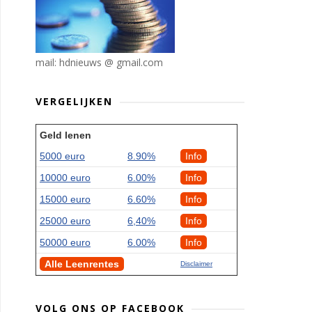
mail: hdnieuws @ gmail.com
VERGELIJKEN
Geld lenen
5000 euro
8.90%
Info
10000 euro
6.00%
Info
15000 euro
6.60%
Info
25000 euro
6,40%
Info
50000 euro
6.00%
Info
Alle Leenrentes
Disclaimer
VOLG ONS OP FACEBOOK