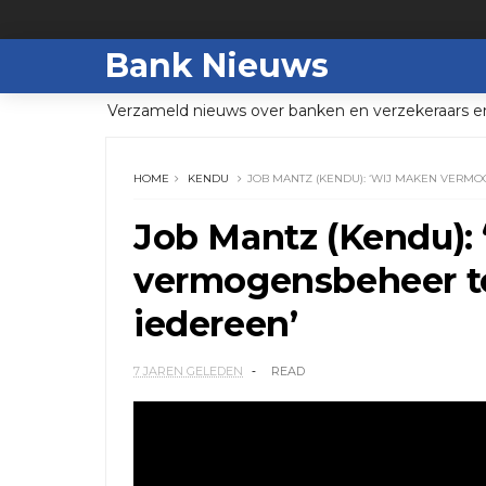
Bank Nieuws
Verzameld nieuws over banken en verzekeraars e
HOME
KENDU
JOB MANTZ (KENDU): ‘WIJ MAKEN VERM
Job Mantz (Kendu):
vermogensbeheer to
iedereen’
7 JAREN GELEDEN
READ