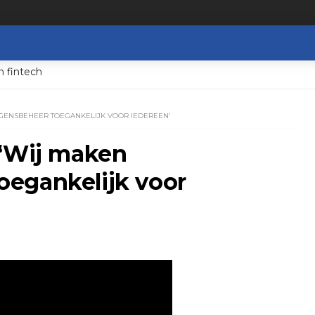
n fintech
OGENSBEHEER TOEGANKELIJK VOOR IEDEREEN’
 ‘Wij maken
egankelijk voor