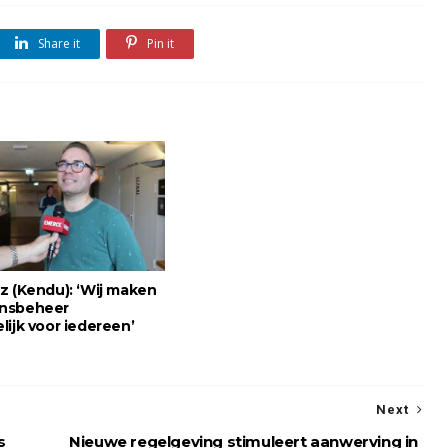
Share it
Pin it
z (Kendu): ‘Wij maken
nsbeheer
lijk voor iedereen’
Next
s
Nieuwe regelgeving stimuleert aanwerving in