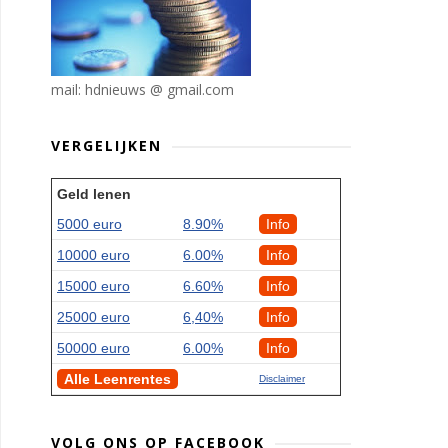
mail: hdnieuws @ gmail.com
VERGELIJKEN
Geld lenen
5000 euro
8.90%
Info
10000 euro
6.00%
Info
15000 euro
6.60%
Info
25000 euro
6,40%
Info
50000 euro
6.00%
Info
Alle Leenrentes
Disclaimer
VOLG ONS OP FACEBOOK