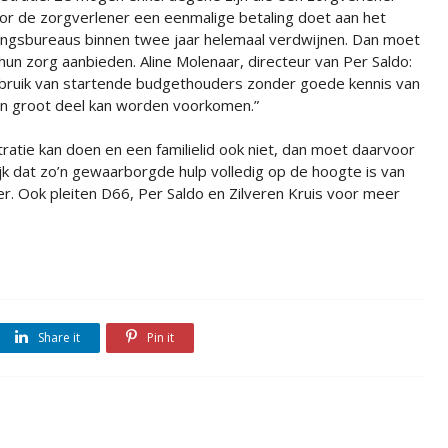
or de zorgverlener een eenmalige betaling doet aan het
elingsbureaus binnen twee jaar helemaal verdwijnen. Dan moet
hun zorg aanbieden. Aline Molenaar, directeur van Per Saldo:
ruik van startende budgethouders zonder goede kennis van
en groot deel kan worden voorkomen.”
stratie kan doen en een familielid ook niet, dan moet daarvoor
k dat zo’n gewaarborgde hulp volledig op de hoogte is van
er. Ook pleiten D66, Per Saldo en Zilveren Kruis voor meer
Share it
Pin it