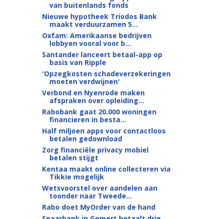
van buitenlands fonds
Nieuwe hypotheek Triodos Bank
maakt verduurzamen 5...
Oxfam: Amerikaanse bedrijven
lobbyen vooral voor b...
Santander lanceert betaal-app op
basis van Ripple
'Opzegkosten schadeverzekeringen
moeten verdwijnen'
Verbond en Nyenrode maken
afspraken over opleiding...
Rabobank gaat 20.000 woningen
financieren in besta...
Half miljoen apps voor contactloos
betalen gedownload
Zorg financiële privacy mobiel
betalen stijgt
Kentaa maakt online collecteren via
Tikkie mogelijk
Wetsvoorstel over aandelen aan
toonder naar Tweede...
Rabo doet MyOrder van de hand
Spaarbank in Gemert betaalt drie