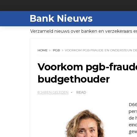
Bank Nieuws
Verzameld nieuws over banken en verzekeraars e
HOME
PGB
VOORKOM PGB-FRAUDE EN ONDERSTEUN D
Voorkom pgb-fraud
budgethouder
8 JAREN GELEDEN
READ
D66
per
de 
ein
gew