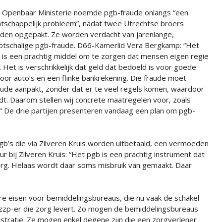
 Openbaar Ministerie noemde pgb-fraude onlangs “een
tschappelijk probleem”, nadat twee Utrechtse broers
den opgepakt. Ze worden verdacht van jarenlange,
otschalige pgb-fraude. D66-Kamerlid Vera Bergkamp: “Het
 is een prachtig middel om te zorgen dat mensen eigen regie
 Het is verschrikkelijk dat geld dat bedoeld is voor goede
or auto’s en een flinke bankrekening. Die fraude moet
fraude aanpakt, zonder dat er te veel regels komen, waardoor
dt. Daarom stellen wij concrete maatregelen voor, zoals
” De drie partijen presenteren vandaag een plan om pgb-
pgb’s die via Zilveren Kruis worden uitbetaald, een vermoeden
eur bij Zilveren Kruis: “Het pgb is een prachtig instrument dat
 zorg. Helaas wordt daar soms misbruik van gemaakt. Daar
ere eisen voor bemiddelingsbureaus, die nu vaak de schakel
 zzp-er die zorg levert. Zo mogen de bemiddelingsbureaus
nistratie. Ze mogen enkel degene zijn die een zorgverlener