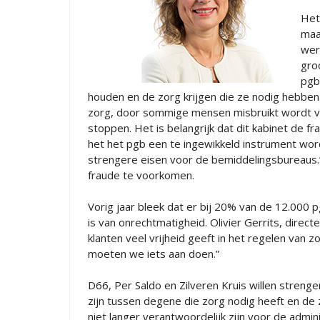
Het
maa
wer
gro
pgb
houden en de zorg krijgen die ze nodig hebben.
zorg, door sommige mensen misbruikt wordt vo
stoppen. Het is belangrijk dat dit kabinet de 
het het pgb een te ingewikkeld instrument wor
strengere eisen voor de bemiddelingsbureaus.
fraude te voorkomen.
Vorig jaar bleek dat er bij 20% van de 12.000 
is van onrechtmatigheid. Olivier Gerrits, direct
klanten veel vrijheid geeft in het regelen van
moeten we iets aan doen.”
D66, Per Saldo en Zilveren Kruis willen streng
zijn tussen degene die zorg nodig heeft en de
niet langer verantwoordelijk zijn voor de admi