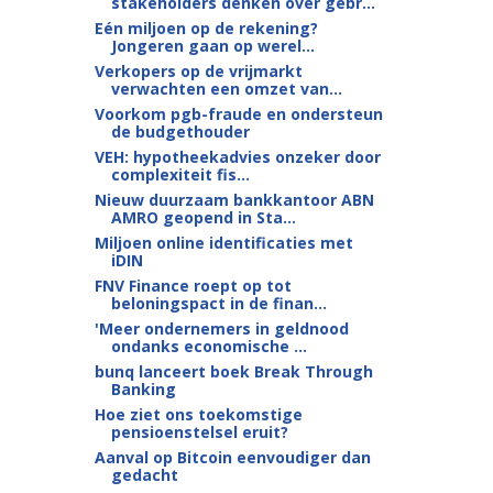
stakeholders denken over gebr...
Eén miljoen op de rekening?
Jongeren gaan op werel...
Verkopers op de vrijmarkt
verwachten een omzet van...
Voorkom pgb-fraude en ondersteun
de budgethouder
VEH: hypotheekadvies onzeker door
complexiteit fis...
Nieuw duurzaam bankkantoor ABN
AMRO geopend in Sta...
Miljoen online identificaties met
iDIN
FNV Finance roept op tot
beloningspact in de finan...
'Meer ondernemers in geldnood
ondanks economische ...
bunq lanceert boek Break Through
Banking
Hoe ziet ons toekomstige
pensioenstelsel eruit?
Aanval op Bitcoin eenvoudiger dan
gedacht