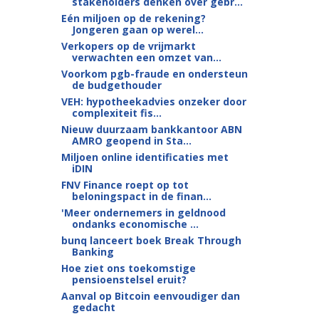
stakeholders denken over gebr...
Eén miljoen op de rekening?
Jongeren gaan op werel...
Verkopers op de vrijmarkt
verwachten een omzet van...
Voorkom pgb-fraude en ondersteun
de budgethouder
VEH: hypotheekadvies onzeker door
complexiteit fis...
Nieuw duurzaam bankkantoor ABN
AMRO geopend in Sta...
Miljoen online identificaties met
iDIN
FNV Finance roept op tot
beloningspact in de finan...
'Meer ondernemers in geldnood
ondanks economische ...
bunq lanceert boek Break Through
Banking
Hoe ziet ons toekomstige
pensioenstelsel eruit?
Aanval op Bitcoin eenvoudiger dan
gedacht