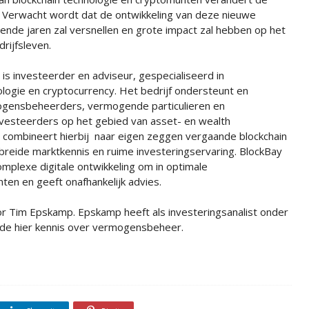
t. Verwacht wordt dat de ontwikkeling van deze nieuwe
ende jaren zal versnellen en grote impact zal hebben op het
rijfsleven.
 is investeerder en adviseur, gespecialiseerd in
ologie en cryptocurrency. Het bedrijf ondersteunt en
ogensbeheerders, vermogende particulieren en
nvesteerders op het gebied van asset- en wealth
ombineert hierbij naar eigen zeggen vergaande blockchain
ebreide marktkennis en ruime investeringservaring. BlockBay
omplexe digitale ontwikkeling om in optimale
ten en geeft onafhankelijk advies.
oor Tim Epskamp. Epskamp heeft als investeringsanalist onder
de hier kennis over vermogensbeheer.