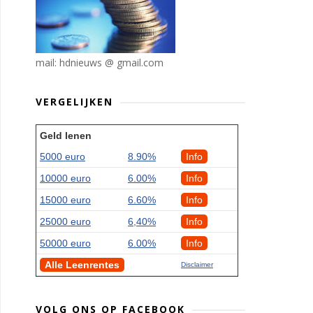
mail: hdnieuws @ gmail.com
VERGELIJKEN
Geld lenen
5000 euro
8.90%
Info
10000 euro
6.00%
Info
15000 euro
6.60%
Info
25000 euro
6,40%
Info
50000 euro
6.00%
Info
Alle Leenrentes
Disclaimer
VOLG ONS OP FACEBOOK