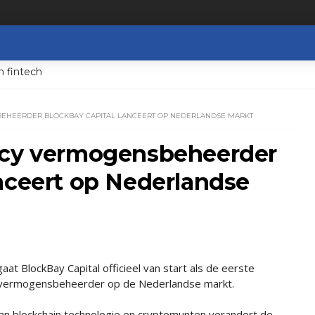
n fintech
EHEERDER BLOCKBAY CAPITAL LANCEERT OP NEDERLANDSE MARKT
ncy vermogensbeheerder
nceert op Nederlandse
at BlockBay Capital officieel van start als de eerste
 vermogensbeheerder op de Nederlandse markt.
van blockchain technologie en cryptomunten verandert de