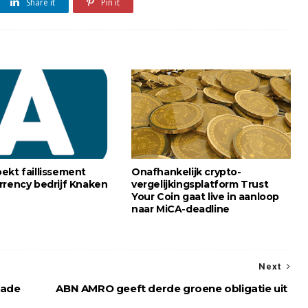
Share it
Pin it
ekt faillissement
Onafhankelijk crypto-
rrency bedrijf Knaken
vergelijkingsplatform Trust
Your Coin gaat live in aanloop
naar MiCA-deadline
Next
hade
ABN AMRO geeft derde groene obligatie uit