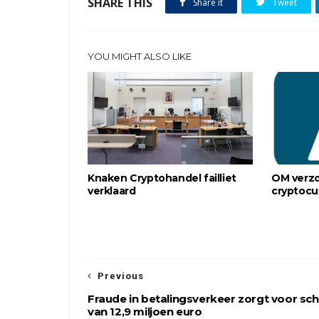
SHARE THIS
Share it
Tweet
YOU MIGHT ALSO LIKE
Knaken Cryptohandel failliet
OM verzo
verklaard
cryptocu
Previous
Fraude in betalingsverkeer zorgt voor sc
van 12,9 miljoen euro