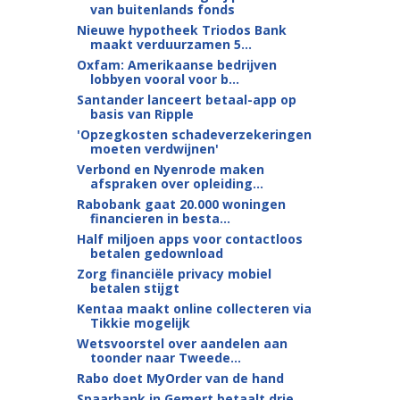
van buitenlands fonds
Nieuwe hypotheek Triodos Bank
maakt verduurzamen 5...
Oxfam: Amerikaanse bedrijven
lobbyen vooral voor b...
Santander lanceert betaal-app op
basis van Ripple
'Opzegkosten schadeverzekeringen
moeten verdwijnen'
Verbond en Nyenrode maken
afspraken over opleiding...
Rabobank gaat 20.000 woningen
financieren in besta...
Half miljoen apps voor contactloos
betalen gedownload
Zorg financiële privacy mobiel
betalen stijgt
Kentaa maakt online collecteren via
Tikkie mogelijk
Wetsvoorstel over aandelen aan
toonder naar Tweede...
Rabo doet MyOrder van de hand
Spaarbank in Gemert betaalt drie