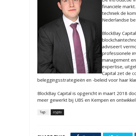
financiële mark
techniek de kom
Nederlandse bed
BlockBay Capital
blockchaintechn
adviseert verm
professionele i
management en c
expertise, uitg
Capital zet de c
beleggingsstrategieën en -beleid voor haar klan
BlockBay Capital is opgericht in maart 2018 d
meer gewerkt bij UBS en Kempen en ontwikkel
Tags :
crypto