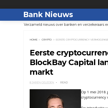
Bank Nieuws
Verzameld nieuws over banken en verzekeraars e
HOME
CRYPTO
EERSTE CRYPTOCURRENCY VERMOGENSB
Eerste cryptocurre
BlockBay Capital la
markt
8 JAREN GELEDEN
READ
Op 1 mei 2018 ga
cryptocurrency
De introductie 