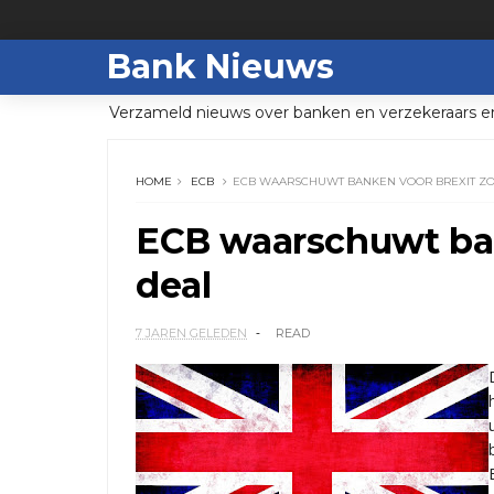
Bank Nieuws
Verzameld nieuws over banken en verzekeraars e
HOME
ECB
ECB WAARSCHUWT BANKEN VOOR BREXIT Z
ECB waarschuwt ban
deal
7 JAREN GELEDEN
READ