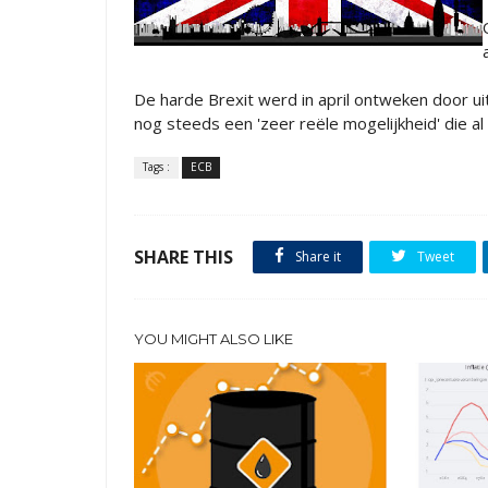
De harde Brexit werd in april ontweken door uit
nog steeds een 'zeer reële mogelijkheid' die al
Tags :
ECB
SHARE THIS
Share it
Tweet
YOU MIGHT ALSO LIKE