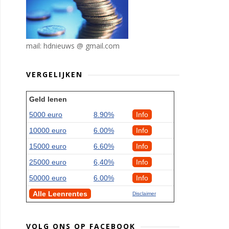
mail: hdnieuws @ gmail.com
VERGELIJKEN
Geld lenen
5000 euro
8.90%
Info
10000 euro
6.00%
Info
15000 euro
6.60%
Info
25000 euro
6,40%
Info
50000 euro
6.00%
Info
Alle Leenrentes
Disclaimer
VOLG ONS OP FACEBOOK