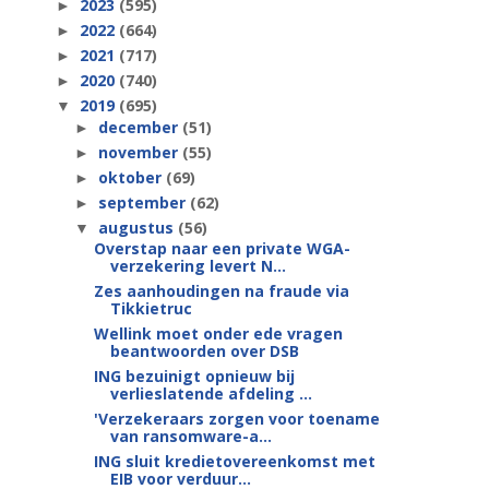
2023
(595)
►
2022
(664)
►
2021
(717)
►
2020
(740)
►
2019
(695)
▼
december
(51)
►
november
(55)
►
oktober
(69)
►
september
(62)
►
augustus
(56)
▼
Overstap naar een private WGA-
verzekering levert N...
Zes aanhoudingen na fraude via
Tikkietruc
Wellink moet onder ede vragen
beantwoorden over DSB
ING bezuinigt opnieuw bij
verlieslatende afdeling ...
'Verzekeraars zorgen voor toename
van ransomware-a...
ING sluit kredietovereenkomst met
EIB voor verduur...