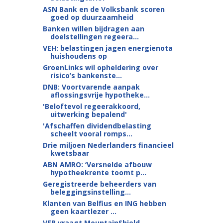
ASN Bank en de Volksbank scoren
goed op duurzaamheid
Banken willen bijdragen aan
doelstellingen regeera...
VEH: belastingen jagen energienota
huishoudens op
GroenLinks wil opheldering over
risico’s bankenste...
DNB: Voortvarende aanpak
aflossingsvrije hypotheke...
'Beloftevol regeerakkoord,
uitwerking bepalend'
'Afschaffen dividendbelasting
scheelt vooral romps...
Drie miljoen Nederlanders financieel
kwetsbaar
ABN AMRO: ‘Versnelde afbouw
hypotheekrente toomt p...
Geregistreerde beheerders van
beleggingsinstelling...
Klanten van Belfius en ING hebben
geen kaartlezer ...
VEB vraagt MountainShield