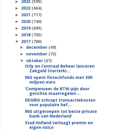
2023
(595)
►
2022
(664)
►
2021
(717)
►
2020
(740)
►
2019
(695)
►
2018
(705)
►
2017
(786)
▼
december
(49)
►
november
(73)
►
oktober
(67)
▼
Otly en Centraal Beheer lanceren
Zakgeld Starterki...
ING opent fintechfonds met 300
miljoen euro
‘Compenseer de BTW-pijn door
gerichte maatregelen ...
DEGIRO schrapt transactiekosten
voor populaire hef...
ING uitgeroepen tot beste private
bank van Nederland
Stad Holland verlaagt premie en
eigen risico