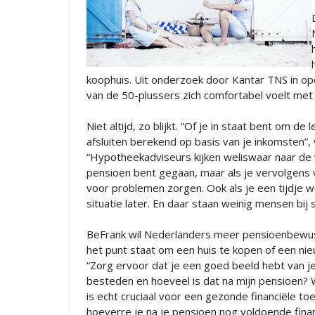
koophuis. Uit onderzoek door Kantar TNS in op
van de 50-plussers zich comfortabel voelt met 
Niet altijd, zo blijkt. “Of je in staat bent om d
afsluiten berekend op basis van je inkomsten”, 
“Hypotheekadviseurs kijken weliswaar naar de 
pensioen bent gegaan, maar als je vervolgens v
voor problemen zorgen. Ook als je een tijdje w
situatie later. En daar staan weinig mensen bij st
BeFrank wil Nederlanders meer pensioenbewu
het punt staat om een huis te kopen of een nieu
“Zorg ervoor dat je een goed beeld hebt van je 
besteden en hoeveel is dat na mijn pensioen? 
is echt cruciaal voor een gezonde financiële t
hoeverre je na je pensioen nog voldoende finan