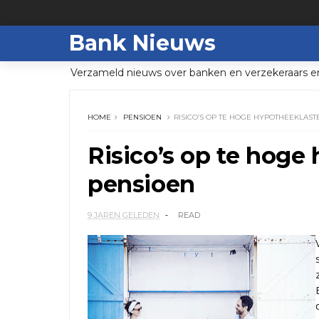
Bank Nieuws
Verzameld nieuws over banken en verzekeraars e
HOME
PENSIOEN
RISICO’S OP TE HOGE HYPOTHEEKLAST
Risico’s op te hoge
pensioen
9 JAREN GELEDEN
READ