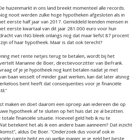
De huizenmarkt in ons land breekt momenteel alle records.
Nog nooit werden zulke hoge hypotheken afgesloten als in
het eerste half jaar van 2017. Gemiddeld leenden mensen in
het eerste kwartaal van dit jaar 281.000 euro voor hun
dracht van ING bleek onlangs nog dat maar liefst 87 procent
zijn of haar hypotheek. Maar is dat ook terecht?
e lening met rente netjes terug te betalen, wordt bij het
vertelt Marianne de Boer, directievoorzitter van BeFrank.
vraag of je je hypotheek nog kunt betalen nadat je met
an baan wisselt of minder gaat werken, kan dat later alsnog
erkeloos bent heeft dat consequenties voor je financiële
il.”
st maken en doet daarom een oproep aan iedereen die op
we hypotheek af te sluiten op het huis dat ze al bezitten.
totale financiële situatie. Hoeveel geld heb ik nu te
Wat betekent het als ik een andere baan aanneem? Dat inzicht
oekomst”, aldus De Boer. “Onderzoek dus vooraf ook in
ciële ruimte hebt en op welke manier je je geld het beste