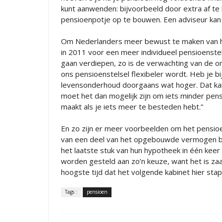
kunt aanwenden: bijvoorbeeld door extra af te
pensioenpotje op te bouwen. Een adviseur kan j
Om Nederlanders meer bewust te maken van hun
in 2011 voor een meer individueel pensioenstels
gaan verdiepen, zo is de verwachting van de on
ons pensioenstelsel flexibeler wordt. Heb je b
levensonderhoud doorgaans wat hoger. Dat kan
moet het dan mogelijk zijn om iets minder pens
maakt als je iets meer te besteden hebt.”
En zo zijn er meer voorbeelden om het pensioen
van een deel van het opgebouwde vermogen bi
het laatste stuk van hun hypotheek in één kee
worden gesteld aan zo’n keuze, want het is za
hoogste tijd dat het volgende kabinet hier stap
Tags :
pensioen