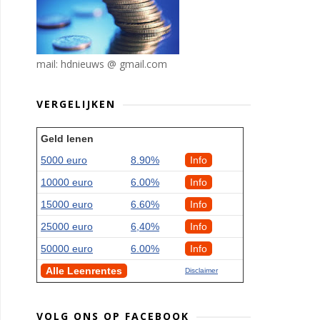
mail: hdnieuws @ gmail.com
VERGELIJKEN
Geld lenen
5000 euro
8.90%
Info
10000 euro
6.00%
Info
15000 euro
6.60%
Info
25000 euro
6,40%
Info
50000 euro
6.00%
Info
Alle Leenrentes
Disclaimer
VOLG ONS OP FACEBOOK