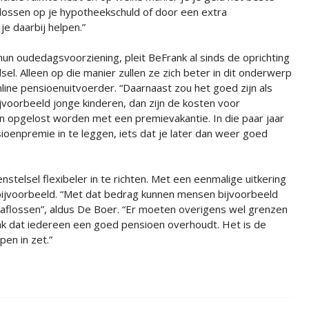
 lossen op je hypotheekschuld of door een extra
e daarbij helpen.”
 oudedagsvoorziening, pleit BeFrank al sinds de oprichting
el. Alleen op die manier zullen ze zich beter in dit onderwerp
line pensioenuitvoerder. “Daarnaast zou het goed zijn als
ijvoorbeeld jonge kinderen, dan zijn de kosten voor
 opgelost worden met een premievakantie. In die paar jaar
ioenpremie in te leggen, iets dat je later dan weer goed
stelsel flexibeler in te richten. Met een eenmalige uitkering
jvoorbeeld. “Met dat bedrag kunnen mensen bijvoorbeeld
r aflossen”, aldus De Boer. “Er moeten overigens wel grenzen
ak dat iedereen een goed pensioen overhoudt. Het is de
pen in zet.”