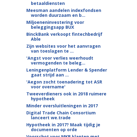
betaaldiensten
Meesman aandelen indexfondsen
worden duurzaam en b...
Miljoeneninvestering voor
beleggingsapp BUX
BinckBank verkoopt fintechbedrijf
Able
Zijn websites voor het aanvragen
van toeslagen te ...
'Angst voor verlies weerhoudt
vermogenden te beleg...
Leningenplatform Lender & Spender
gaat strijd aan ...
'Aegon zocht toenadering tot ASR
voor overname'
Tweeverdieners ook in 2018 ruimere
hypotheek
Minder oversluitleningen in 2017
Digital Trade Chain Consortium
lanceert we.trade
Hypotheek in 2017? Maak tijdig je
documenten op orde
Voorschot voor MKB klanten met