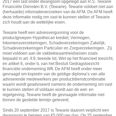
2017 een last onder dwangsom opgelegd aan R.S. Tewarie
Financiële Diensten B.V. (Tewarie). Tewarie voldoet niet aan
(herhaalde) informatieverzoeken van de AFM. De AFM heeft
deze informatie nodig om vast te kunnen stellen of Tewarie
zich houdt aan de wettelijke eisen.
Tewarie heeft een adviesvergunning voor de
productgroepen Hypothecair krediet, Vermogen,
Inkomensverzekeringen, Schadeverzekeringen Zakelijk,
Schadeverzekeringen Particulier en Zorgverzekeringen. Zij
moet voldoen aan de vakbekwaamheidseisen zoals
bepaald in art. 4:9, tweede lid, Wet op het financieel toezicht,
en artikel 6, onder b, van het Besluit Gedragstoezicht
financiële onderneming Wft. De AFM heeft onder meer
gevraagd om kopieën van de geldige diploma’s van alle
adviserende medewerkers per product/dienstcombinatie
waarin wordt geadviseerd namens de onderneming om vast
te kunnen stellen of voldaan wordt aan de wet- en
regelgeving. Tewarie heeft de gevraagde informatie niet
binnen de gestelde termijn geleverd.
Sinds 20 september 2017 is Tewarie daarom verplicht een
dwangsom te betalen van €5.000 per dag. Op 25 september