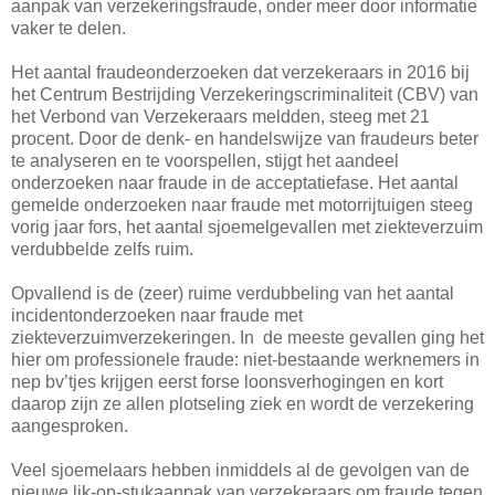
aanpak van verzekeringsfraude, onder meer door informatie
vaker te delen.
Het aantal fraudeonderzoeken dat verzekeraars in 2016 bij
het Centrum Bestrijding Verzekeringscriminaliteit (CBV) van
het Verbond van Verzekeraars meldden, steeg met 21
procent. Door de denk- en handelswijze van fraudeurs beter
te analyseren en te voorspellen, stijgt het aandeel
onderzoeken naar fraude in de acceptatiefase. Het aantal
gemelde onderzoeken naar fraude met motorrijtuigen steeg
vorig jaar fors, het aantal sjoemelgevallen met ziekteverzuim
verdubbelde zelfs ruim.
Opvallend is de (zeer) ruime verdubbeling van het aantal
incidentonderzoeken naar fraude met
ziekteverzuimverzekeringen. In de meeste gevallen ging het
hier om professionele fraude: niet-bestaande werknemers in
nep bv’tjes krijgen eerst forse loonsverhogingen en kort
daarop zijn ze allen plotseling ziek en wordt de verzekering
aangesproken.
Veel sjoemelaars hebben inmiddels al de gevolgen van de
nieuwe lik-op-stukaanpak van verzekeraars om fraude tegen