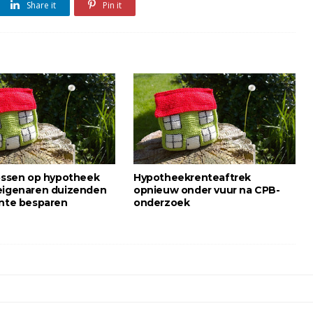
Share it
Pin it
lossen op hypotheek
Hypotheekrenteaftrek
eigenaren duizenden
opnieuw onder vuur na CPB-
ente besparen
onderzoek