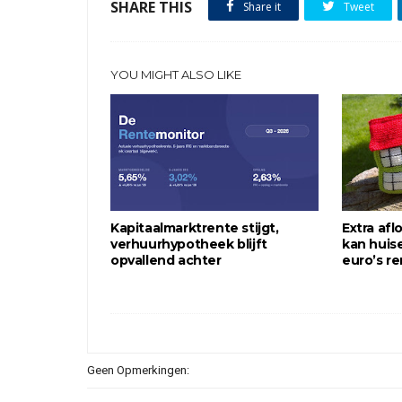
SHARE THIS
Share it
Tweet
YOU MIGHT ALSO LIKE
Kapitaalmarktrente stijgt,
Extra af
verhuurhypotheek blijft
kan huis
opvallend achter
euro’s r
Geen Opmerkingen: