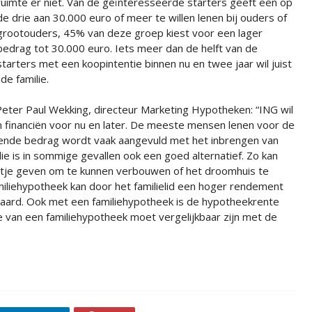
ruimte er niet. Van de geïnteresseerde starters geeft een op
de drie aan 30.000 euro of meer te willen lenen bij ouders of
grootouders, 45% van deze groep kiest voor een lager
bedrag tot 30.000 euro. Iets meer dan de helft van de
starters met een koopintentie binnen nu en twee jaar wil juist
de familie.
Peter Paul Wekking, directeur Marketing Hypotheken: “ING wil
un financiën voor nu en later. De meeste mensen lenen voor de
eende bedrag wordt vaak aangevuld met het inbrengen van
lie is in sommige gevallen ook een goed alternatief. Zo kan
zetje geven om te kunnen verbouwen of het droomhuis te
iliehypotheek kan door het familielid een hoger rendement
ard. Ook met een familiehypotheek is de hypotheekrente
e van een familiehypotheek moet vergelijkbaar zijn met de