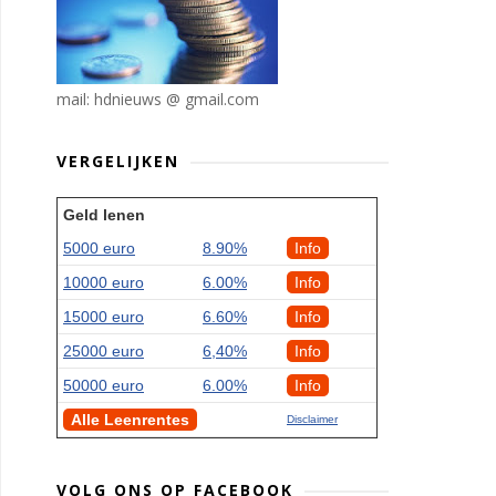
mail: hdnieuws @ gmail.com
VERGELIJKEN
Geld lenen
5000 euro
8.90%
Info
10000 euro
6.00%
Info
15000 euro
6.60%
Info
25000 euro
6,40%
Info
50000 euro
6.00%
Info
Alle Leenrentes
Disclaimer
VOLG ONS OP FACEBOOK