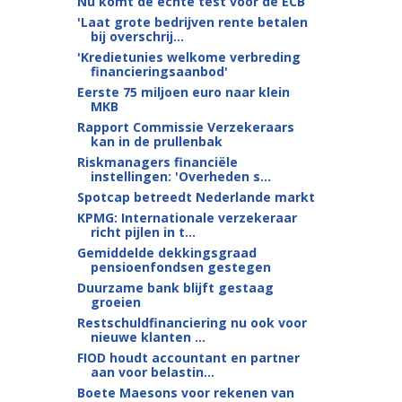
Nu komt de echte test voor de ECB
'Laat grote bedrijven rente betalen
bij overschrij...
'Kredietunies welkome verbreding
financieringsaanbod'
Eerste 75 miljoen euro naar klein
MKB
Rapport Commissie Verzekeraars
kan in de prullenbak
Riskmanagers financiële
instellingen: 'Overheden s...
Spotcap betreedt Nederlande markt
KPMG: Internationale verzekeraar
richt pijlen in t...
Gemiddelde dekkingsgraad
pensioenfondsen gestegen
Duurzame bank blijft gestaag
groeien
Restschuldfinanciering nu ook voor
nieuwe klanten ...
FIOD houdt accountant en partner
aan voor belastin...
Boete Maesons voor rekenen van