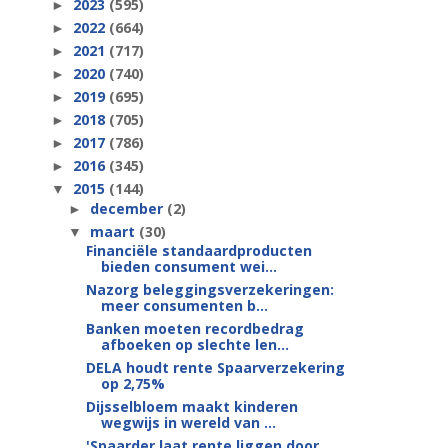
2023
(595)
►
2022
(664)
►
2021
(717)
►
2020
(740)
►
2019
(695)
►
2018
(705)
►
2017
(786)
►
2016
(345)
►
2015
(144)
▼
december
(2)
►
maart
(30)
▼
Financiële standaardproducten
bieden consument wei...
Nazorg beleggingsverzekeringen:
meer consumenten b...
Banken moeten recordbedrag
afboeken op slechte len...
DELA houdt rente Spaarverzekering
op 2,75%
Dijsselbloem maakt kinderen
wegwijs in wereld van ...
'Spaarder laat rente liggen door