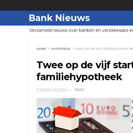
Bank Nieuws
Verzameld nieuws over banken en verzekeraars e
HOME
HYPOTHEEK
TWEE OP DE VIJF STARTERS HEEFT I
Twee op de vijf star
familiehypotheek
11 JAREN GELEDEN
READ