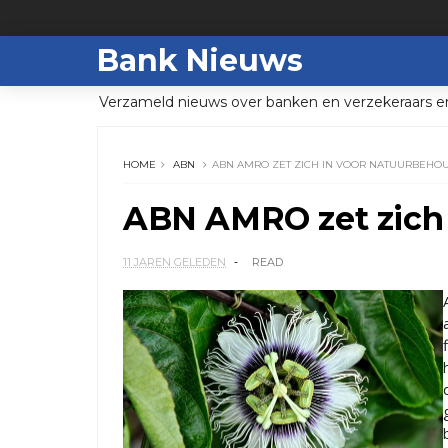
Bank Nieuws
Verzameld nieuws over banken en verzekeraars e
HOME
ABN
ABN AMRO ZET ZICH IN VOOR NATUURBEHO
ABN AMRO zet zich 
11 JAREN GELEDEN
READ