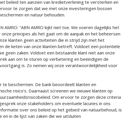
het beleid ten aanzien van kredietverlening te versterken en
ervoor te zorgen dat we met onze investeringen bossen
beschermen en natuur behouden.
N AMRO: "ABN AMRO kijkt niet toe. We voeren dagelijks het
r onze principes als het gaat om de aanpak en het beheersen
e klanten geen activiteiten die in strijd zijn met het
nen de keten van onze klanten betreft. Voldoet een potentiële
n we geen zaken. Voldoet een bestaande klant niet aan onze
sprek aan om te sturen op verbetering en beëindigen de
 voortgang is. Zo nemen wij onze verantwoordelijkheid voor
r te beschermen. De bank beoordeelt klanten en
hische risico’s. Daarnaast screenen we nieuwe klanten op
 duurzaamheidsrisicobeleid. Om ervoor te zorgen deze criteria
n gesprek onze stakeholders om eventuele lacunes in ons
 informatie over ons beleid op het gebied van natuurbehoud, is
n in de lijst van zaken die we uitsluiten