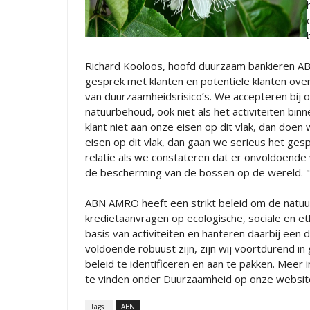
Richard Kooloos, hoofd duurzaam bankieren AB
gesprek met klanten en potentiele klanten ove
van duurzaamheidsrisico’s. We accepteren bij onz
natuurbehoud, ook niet als het activiteiten bin
klant niet aan onze eisen op dit vlak, dan doe
eisen op dit vlak, dan gaan we serieus het ge
relatie als we constateren dat er onvoldoende
de bescherming van de bossen op de wereld. "
ABN AMRO heeft een strikt beleid om de natuu
kredietaanvragen op ecologische, sociale en et
basis van activiteiten en hanteren daarbij een
voldoende robuust zijn, zijn wij voortdurend i
beleid te identificeren en aan te pakken. Meer
te vinden onder Duurzaamheid op onze website e
Tags :
ABN