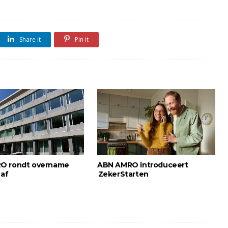
Share it
Pin it
O rondt overname
ABN AMRO introduceert
 af
ZekerStarten