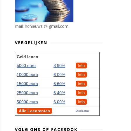
mail: hdnieuws @ gmail.com
VERGELIJKEN
Geld lenen
5000 euro
8.90%
Info
10000 euro
6.00%
Info
15000 euro
6.60%
Info
25000 euro
6,40%
Info
50000 euro
6.00%
Info
Alle Leenrentes
Disclaimer
VOLG ONS OP FACEBOOK