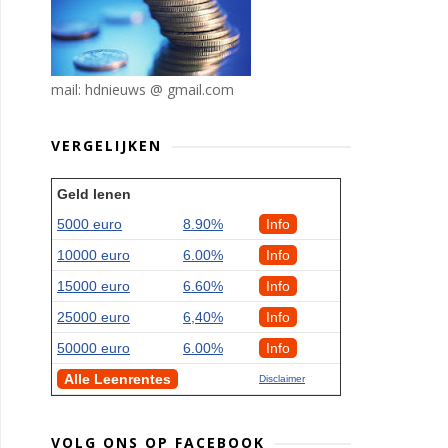
mail: hdnieuws @ gmail.com
VERGELIJKEN
Geld lenen
5000 euro
8.90%
Info
10000 euro
6.00%
Info
15000 euro
6.60%
Info
25000 euro
6,40%
Info
50000 euro
6.00%
Info
Alle Leenrentes
Disclaimer
VOLG ONS OP FACEBOOK