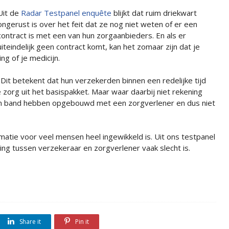
Uit de
Radar Testpanel enquête
blijkt dat ruim driekwart
ongerust is over het feit dat ze nog niet weten of er een
contract is met een van hun zorgaanbieders. En als er
uiteindelijk geen contract komt, kan het zomaar zijn dat je
g of je medicijn.
it betekent dat hun verzekerden binnen een redelijke tijd
zorg uit het basispakket. Maar waar daarbij niet rekening
n band hebben opgebouwd met een zorgverlener en dus niet
tie voor veel mensen heel ingewikkeld is. Uit ons testpanel
ring tussen verzekeraar en zorgverlener vaak slecht is.
Share it
Pin it