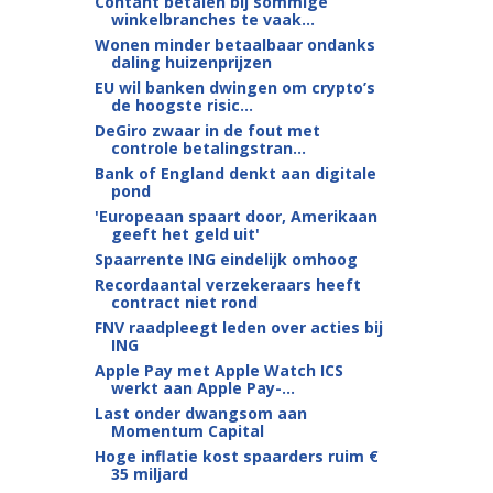
Contant betalen bij sommige
winkelbranches te vaak...
Wonen minder betaalbaar ondanks
daling huizenprijzen
EU wil banken dwingen om crypto’s
de hoogste risic...
DeGiro zwaar in de fout met
controle betalingstran...
Bank of England denkt aan digitale
pond
'Europeaan spaart door, Amerikaan
geeft het geld uit'
Spaarrente ING eindelijk omhoog
Recordaantal verzekeraars heeft
contract niet rond
FNV raadpleegt leden over acties bij
ING
Apple Pay met Apple Watch ICS
werkt aan Apple Pay-...
Last onder dwangsom aan
Momentum Capital
Hoge inflatie kost spaarders ruim €
35 miljard