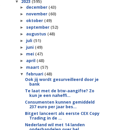
2023
(595)
▼
december
(43)
►
november
(60)
►
oktober
(49)
►
september
(52)
►
augustus
(48)
►
juli
(51)
►
juni
(49)
►
mei
(47)
►
april
(48)
►
maart
(57)
►
februari
(48)
▼
Ook jij wordt gesurveilleerd door je
bank
Te laat met de btw-aangifte? Zo
kun je een naheffi...
Consumenten kunnen gemiddeld
237 euro per jaar bes...
Bitget lanceert als eerste CEX Copy
Trading in de ...
Nederland wil met 14 landen
onderhandelen over bel...